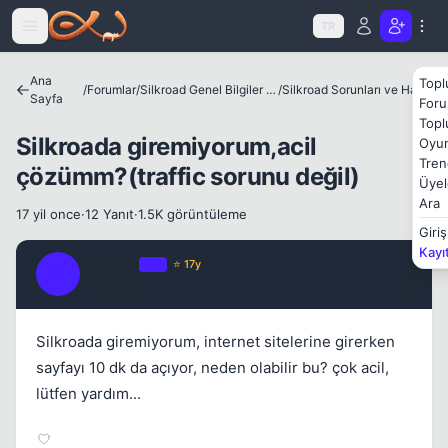
Icerige atla
TR
Kapat
Ana
Topl
/
Forumlar
/
Silkroad Genel Bilgiler ve Update Bilgileri
/
Silkroad Sorunları ve Hataları
Sayfa
Foru
Topl
Silkroada giremiyorum,acil
Oyun
Tren
çözümm?(traffic sorunu değil)
Üyel
Ara
17 yil once
·
12 Yanıt
·
1.5K görüntüleme
Giriş
Kayı
caspear
OP
⭐ 17y
C
17 yil once
#1
Silkroada giremiyorum, internet sitelerine girerken
sayfayı 10 dk da açıyor, neden olabilir bu? çok acil,
lütfen yardım...