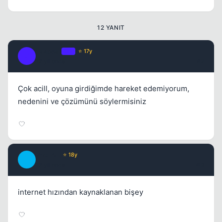
12 YANIT
Kapat
caspear
OP
⭐ 17y
C
17 yil once
#2
Çok acill, oyuna girdiğimde hareket edemiyorum,
nedenini ve çözümünü söylermisiniz
Kapat
2hoT4U
⭐ 18y
2
17 yil once
#3
internet hızından kaynaklanan bişey