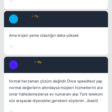
bakeba
⭐ 17y
B
17 yil once
#11
Ama trojen yeme olasılığın daha yüksek
SroKopat
⭐ 18y
S
17 yil once
#12
format herzaman çözüm değildir.Önce speedtest yap
normal değerlerin altındaysa müşteri hizmetlerini ara
onlar halledemezlerse ev numaranı alıp Türk telekom
sizi arayacak diyecekler,gerekeni söylerler...(basit)