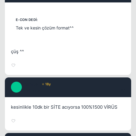
Tek ve kesin çözüm format^^
çüş ^^
Phantoso
⭐ 18y
P
17 yil once
#7
kesinlikle 10dk bir SİTE acıyorsa 100%1500 VİRÜS