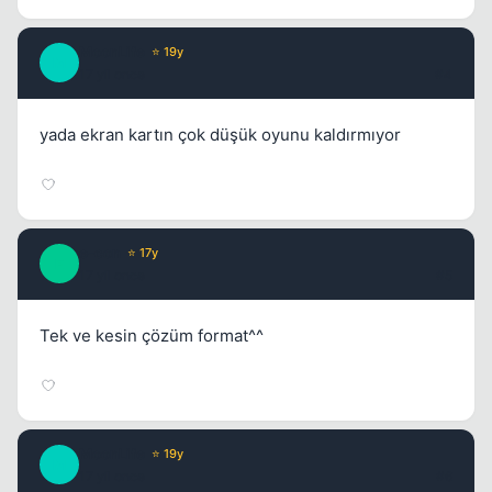
MoonLife
⭐ 19y
M
Kapat
17 yil once
#4
yada ekran kartın çok düşük oyunu kaldırmıyor
e-con
⭐ 17y
E
17 yil once
#5
Tek ve kesin çözüm format^^
MoonLife
⭐ 19y
M
17 yil once
#6