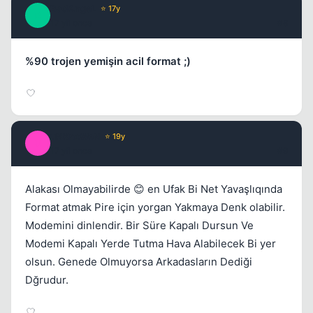
BadAngeL
⭐ 17y
B
17 yil once
#8
%90 trojen yemişin acil format ;)
uNKnoWeN
⭐ 19y
U
17 yil once
#9
Alakası Olmayabilirde 😊 en Ufak Bi Net Yavaşlıqında
Format atmak Pire için yorgan Yakmaya Denk olabilir.
Modemini dinlendir. Bir Süre Kapalı Dursun Ve
Modemi Kapalı Yerde Tutma Hava Alabilecek Bi yer
olsun. Genede Olmuyorsa Arkadasların Dediği
Dğrudur.