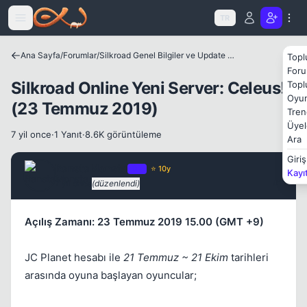
Icerige atla
TR
Ana Sayfa
/
Forumlar
/
Silkroad Genel Bilgiler ve Update Bilgileri
Topl
Foru
Silkroad Online Yeni Server: Celeus!
Topl
Oyun
(23 Temmuz 2019)
Tren
Üyel
7 yil once
·
1 Yanıt
·
8.6K görüntüleme
Ara
Giriş
RanstaMonsta
OP
⭐ 10y
Kayı
7 yil once
(düzenlendi)
#1
Kapat
Açılış Zamanı: 23 Temmuz 2019 15.00 (GMT +9)
JC Planet hesabı ile
21 Temmuz ~ 21 Ekim
tarihleri
arasında oyuna başlayan oyuncular;