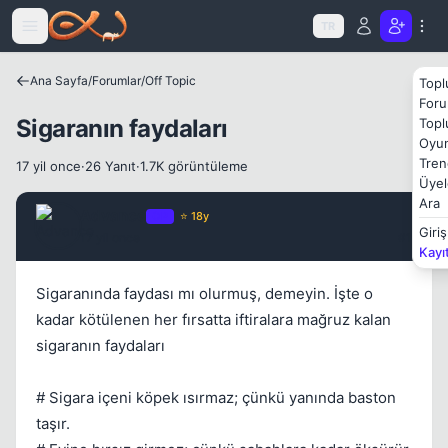
Icerige atla
TR
Ana Sayfa
/
Forumlar
/
Off Topic
Topl
Foru
Sigaranın faydaları
Topl
Oyun
Tren
17 yil once
·
26 Yanıt
·
1.7K görüntüleme
Üyel
Ara
Advance
OP
⭐ 18y
Giriş
17 yil once
#1
Kayı
Sigaranında faydası mı olurmuş, demeyin. İşte o
kadar kötülenen her fırsatta iftiralara mağruz kalan
sigaranın faydaları
# Sigara içeni köpek ısırmaz; çünkü yanında baston
taşır.
Kapat