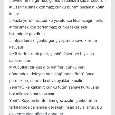
# Evine hırsız girmez; çünkü sabahlara kadar öksürür.
# Üzerine sinek konmaz; çünkü buram buram nikotin
kokar.
# Fazla yorulmaz; çünkü yorulunca tıkanacağını bilir.
# Yürümek için zorlanmaz; çünkü tekerlekli
iskemlede gezdirilir.
# İhtiyarlamaz; çünkü genç yaşlarda sevdiklerine
kavuşur.
# Yüzlerine renk gelir; çünkü dişleri ve bıyıkları
sapsarı olur.
# Vücutları bir kuş gibi hafifler; çünkü ileri
dönemdeki dolaşım bozukluğundan ötürü önce
parmakları, sonra da el ve ayakları kesilir.
Yeni*#Ülke kalkınır; çünkü tütün sanayi kuruluşları
bol miktarda para kazanır.
Yeni*#Köyden kente olan göç azalır, çünkü tütün
tarlalarında çalışması gereken insan sayısı artar. Bu
da kente olan göçleri engeller.