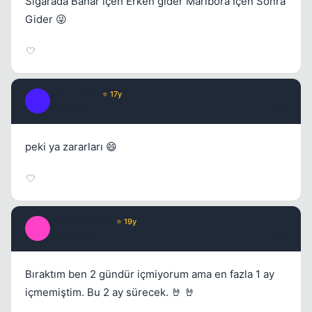
Sigarada Bahar içen Erken gider Marlbora İçen Sonra
Gider 😜
joLLy jaRin
⭐ 17y
J
17 yil once
#18
peki ya zararları 😄
OneEyedJack
⭐ 19y
O
17 yil once
#19
Bıraktım ben 2 gündür içmiyorum ama en fazla 1 ay
içmemiştim. Bu 2 ay sürecek. 🤘 🤘