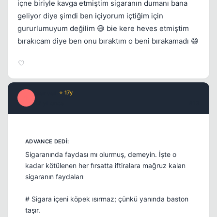
içne biriyle kavga etmiştim sigaranın dumanı bana
geliyor diye şimdi ben içiyorum içtiğim için
gururlumuyum değilim 😄 bie kere heves etmiştim
bırakıcam diye ben onu bıraktım o beni bırakamadı 😄
Sensei
⭐ 17y
S
17 yil once
#13
Sigaranında faydası mı olurmuş, demeyin. İşte o
kadar kötülenen her fırsatta iftiralara mağruz kalan
sigaranın faydaları
# Sigara içeni köpek ısırmaz; çünkü yanında baston
taşır.