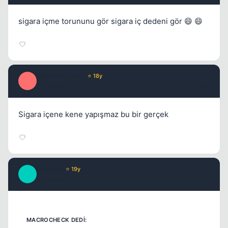
sigara içme torununu gör sigara iç dedeni gör 😄 😄
Kapat
Optimus Prime
⭐ 18y
O
17 yil once
#4
Sigara içene kene yapışmaz bu bir gerçek
Kapat
Caprice
⭐ 19y
C
17 yil once
#5