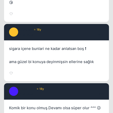
😘
FoundeR
⭐ 18y
F
17 yil once
#14
sigara içene bunlari ne kadar anlatsan boş ❗
ama güzel bi konuya deyinmişsin ellerine sağlık
Fre3sTyLe
⭐ 18y
F
17 yil once
#15
Komik bir konu olmuş.Devamı olsa süper olur ^^^ 😉