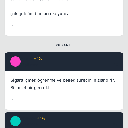
çok güldüm bunları okuyunca
26 YANIT
Macro
⭐ 19y
M
17 yil once
#2
Sigara içmek öğrenme ve bellek surecini hizlandirir.
Bilimsel bir gercektir.
Kapat
EmmaW
⭐ 19y
E
17 yil once
#3