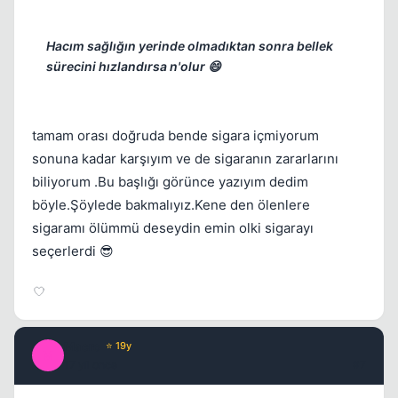
Hacım sağlığın yerinde olmadıktan sonra bellek
sürecini hızlandırsa n'olur 😄
Kapat
tamam orası doğruda bende sigara içmiyorum
sonuna kadar karşıyım ve de sigaranın zararlarını
biliyorum .Bu başlığı görünce yazıyım dedim
böyle.Şöylede bakmalıyız.Kene den ölenlere
sigaramı ölümmü deseydin emin olki sigarayı
seçerlerdi 😎
Kapat
Macro
⭐ 19y
M
17 yil once
#7