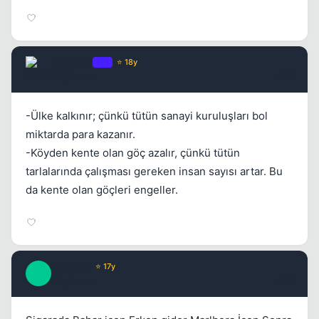
Advance
OP
⭐ 18y
17 yil once
#16
-Ülke kalkınır; çünkü tütün sanayi kuruluşları bol
miktarda para kazanır.
-Köyden kente olan göç azalır, çünkü tütün
tarlalarında çalışması gereken insan sayısı artar. Bu
da kente olan göçleri engeller.
Crickety
⭐ 17y
C
17 yil once
#17