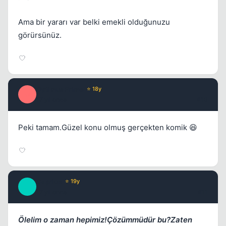
Ama bir yararı var belki emekli olduğunuzu
görürsünüz.
Optimus Prime
⭐ 18y
O
17 yil once
#10
Peki tamam.Güzel konu olmuş gerçekten komik 😆
Caprice
⭐ 19y
C
17 yil once
#11
Ölelim o zaman hepimiz!Çözümmüdür bu?Zaten