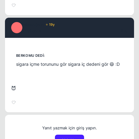
Misproject
⭐ 19y
M
17 yil once
#20
sigara içme torununu gör sigara iç dedeni gör 😄 :D
😈
Yanıt yazmak için giriş yapın.