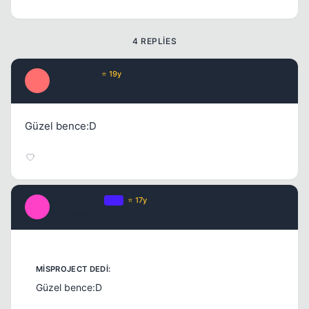
4 REPLIES
Misproject
⭐ 19y
M
17 yil once
#2
Güzel bence:D
Lampard_08
OP
⭐ 17y
L
17 yil once
#3
Güzel bence:D