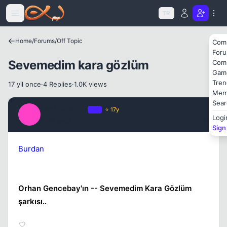
Icerige atla
TR
Home
/
Forums
/
Off Topic
Com
For
Sevemedim kara gözlüm
Com
Gam
Tren
17 yil once
·
4 Replies
·
1.0K views
Mem
Sear
Lampard_08
OP
⭐ 17y
L
Logi
17 yil once
#1
Sign
Kapat
Burdan
Orhan Gencebay'ın -- Sevemedim Kara Gözlüm
şarkısı..