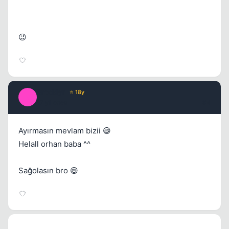
😉
Brooklyn
⭐ 18y
B
17 yil once
#4
Ayırmasın mevlam bizii 😄
Helall orhan baba ^^
Sağolasın bro 😄