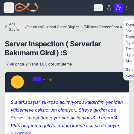
Icerige atla
TR
Kapat
Ana
Topl
/
Forumlar
/
Silkroad Genel Bilgiler ve Update Bilgileri
/
Silkroad ScreenShot & Video
Sayfa
Foru
Topl
Server Inspection ( Serverlar
Oyun
Tren
Bakımamı Girdi) :S
Üyel
Ara
17 yil once
·
2 Yanıt
·
1.0K görüntüleme
Giriş
Kayı
Serj
OP
⭐ 18y
S
17 yil once
#1
S.a arkadaşlar silkroad acılmıyordu kaldırdım yeniden
yüklemeye calısıorum olmuyor.. Siteye girdim oda
Server Inspection diyor site acılmıyor :S.. Legend4
Plus bugunmü geliyor kafam karıştı iice sizde böyle
oluormu?