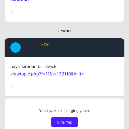
2 YANIT
Reformist
⭐ 17y
R
17 yil once
#2
hayır sıradan bir check
viewtopic.php?f=11&t=132110&hilit=
Yanıt yazmak için giriş yapın.
Giriş Yap