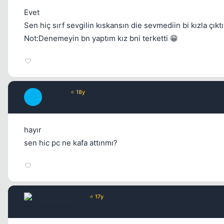
Evet
Sen hiç sırf sevgilin kıskansın die sevmediin bi kızla çıkt
Not:Denemeyin bn yaptım kız bni terketti 😁
Anthem
⭐ 18y
A
17 yil once
hayır
sen hic pc ne kafa attınmı?
GOKHANCAN
⭐ 17y
17 yil once