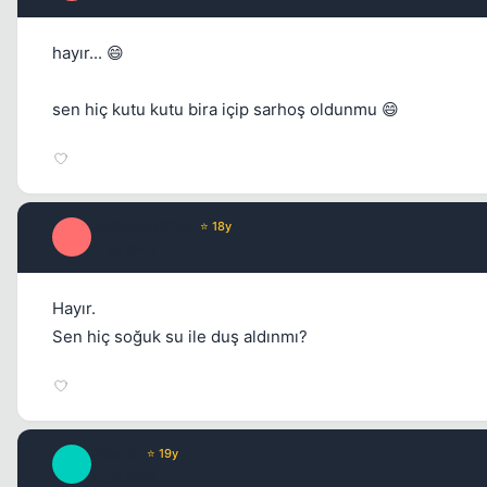
hayır... 😄
sen hiç kutu kutu bira içip sarhoş oldunmu 😄
Optimus Prime
⭐ 18y
O
17 yil once
Hayır.
Sen hiç soğuk su ile duş aldınmı?
Mirage
⭐ 19y
M
17 yil once