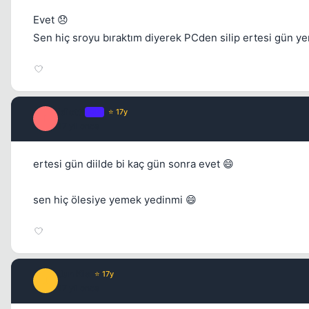
Evet 😞
Sen hiç sroyu bıraktım diyerek PCden silip ertesi gün y
idiottt
OP
⭐ 17y
I
17 yil once
ertesi gün diilde bi kaç gün sonra evet 😄
sen hiç ölesiye yemek yedinmi 😄
Jun Kie
⭐ 17y
J
17 yil once