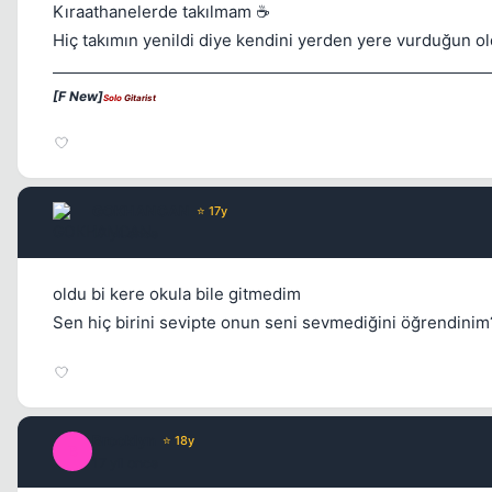
Kıraathanelerde takılmam ☕
Hiç takımın yenildi diye kendini yerden yere vurduğun o
[F New]
Solo
Gitarist
GOKHANCAN
⭐ 17y
17 yil once
oldu bi kere okula bile gitmedim
Sen hiç birini sevipte onun seni sevmediğini öğrendinim
Brooklyn
⭐ 18y
B
17 yil once