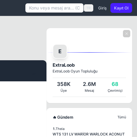
Giriş
Kayıt Ol
TR
E
ExtraLoob
ExtraLoob Oyun Topluluğu
#1
358K
2.6M
68
Üye
Mesaj
Çevrimiçi
🔥 Gündem
Tümü
1.
Theia
WTS 131 LV WARİOR WARLOCK ACONUT