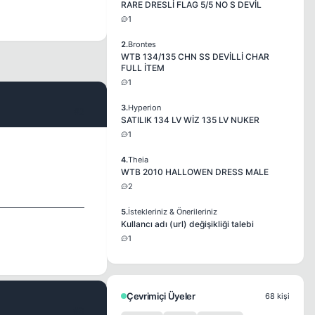
RARE DRESLİ FLAG 5/5 NO S DEVİL
1
2.
Brontes
WTB 134/135 CHN SS DEVİLLİ CHAR
FULL İTEM
1
3.
Hyperion
#2
SATILIK 134 LV WİZ 135 LV NUKER
1
4.
Theia
WTB 2010 HALLOWEN DRESS MALE
2
5.
İstekleriniz & Önerileriniz
Kullancı adı (url) değişikliği talebi
1
Çevrimiçi Üyeler
68 kişi
#3