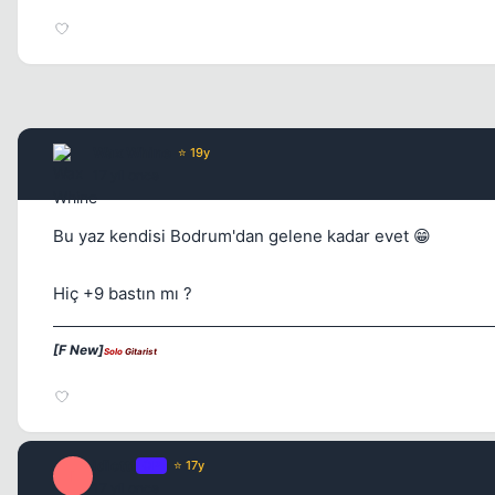
Wax Whine
⭐ 19y
17 yil once
Bu yaz kendisi Bodrum'dan gelene kadar evet 😁
Hiç +9 bastın mı ?
[F New]
Solo
Gitarist
idiottt
OP
⭐ 17y
I
17 yil once