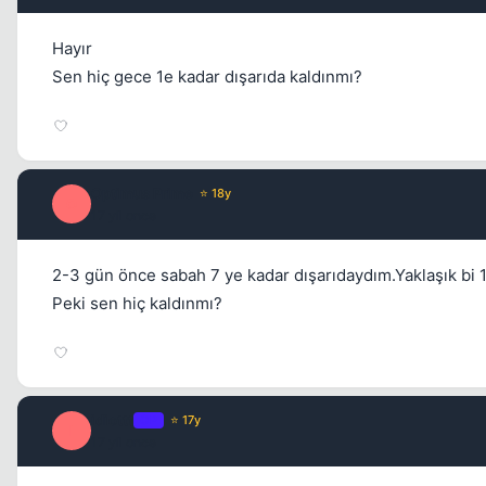
Hayır
Sen hiç gece 1e kadar dışarıda kaldınmı?
Optimus Prime
⭐ 18y
O
17 yil once
2-3 gün önce sabah 7 ye kadar dışarıdaydım.Yaklaşık bi 
Peki sen hiç kaldınmı?
idiottt
OP
⭐ 17y
I
17 yil once