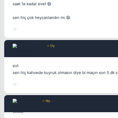
saat 1e kadar evet 😄
sen hiç çok heycanlandın mı 😄
GOKHANCAN
⭐ 17y
17 yil once
evt
sen hiç kahvede kuyruk olmasın diye bi maçın son 5 dk s
Wax Whine
⭐ 19y
17 yil once