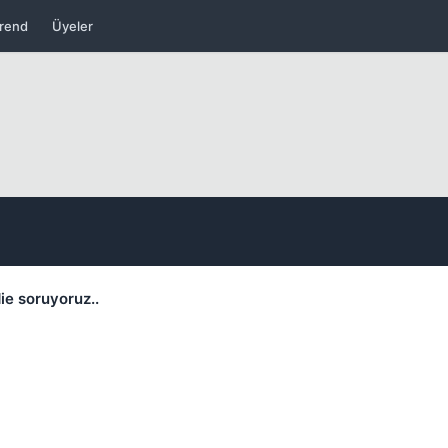
rend
Üyeler
Kapat
Kapat
ie soruyoruz..