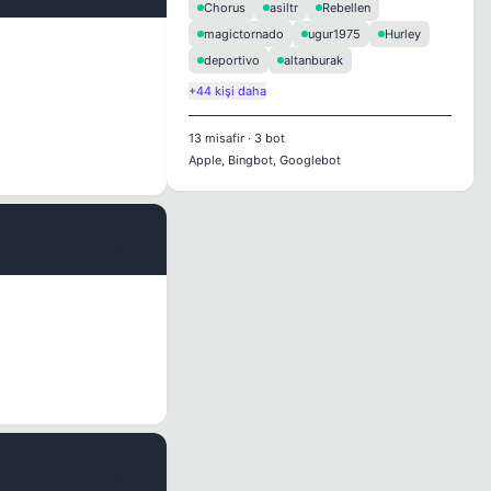
Chorus
asiltr
Rebellen
magictornado
ugur1975
Hurley
deportivo
altanburak
+44 kişi daha
13
misafir
·
3
bot
Apple, Bingbot, Googlebot
#4
#5