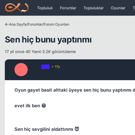
Icerige atla
Topluluk
Forumlar
Topluluklar
Oyunlar
T
Ana Sayfa
/
Forumlar
/
Forum Oyunları
Sen hiç bunu yaptınmı
17 yil once
·
40 Yanıt
·
3.2K görüntüleme
idiottt
OP
⭐ 17y
I
17 yil once
Oyun gayet basit alttaki üyeye sen hiç bunu yaptınmı d
evet ilk ben 😆
Sen hiç sevgilini aldattınmı 😈