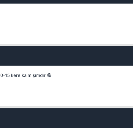
Kapat
Kapat
10-15 kere kalmışımdır 😆