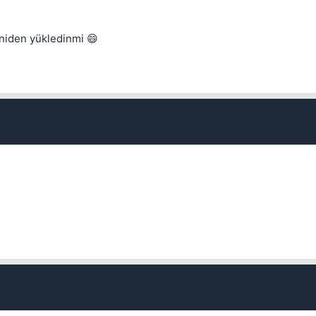
eniden yükledinmi 😄
Kapat