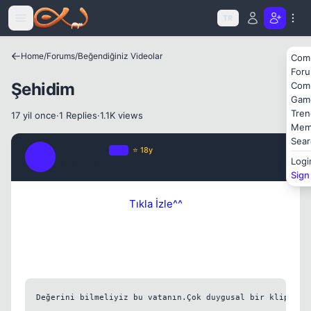
Icerige atla
TR
Home
/
Forums
/
Beğendiğiniz Videolar
Com
For
Şehidim
Com
Gam
Tren
17 yil once
·
1 Replies
·
1.1K views
Mem
Sear
Fre3sTyLe
OP
⭐ 18y
F
Logi
17 yil once
#1
Sign
Tıkla İzle^^
Değerini bilmeliyiz bu vatanın.Çok duygusal bir klip  