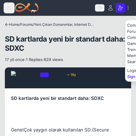
Icerige atla
TR
Home
/
Forums
/
Yeni Çıkan Donanımlar, Internet Dünyası ve Benzer Konular
Com
For
SD kartlarda yeni bir standart daha:
Com
Gam
SDXC
Tren
Mem
17 yil once
·
1 Replies
·
829 views
Kapat
Sear
Logi
Chorus
OP
Yönetici
⭐ 19y
Sign
17 yil once
#1
SD kartlarda yeni bir standart daha: SDXC
GenelÇok yaygın olarak kullanılan SD (Secure