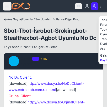
Icerige atla
TR
Ana Sayfa
/
Forumlar
/
iSro Ücretsiz Botlar ve Diğer Programlar
Topl
Foru
Sbot-Tbot-İsrobot-Srokingbot-
Topl
Oyun
Stealthexbot-Agbot Uyumlu No Dc
Tren
Kapat
Üyel
17 yil once
·
2 Yanıt
·
1.4K görüntüleme
Ara
Giriş
_AcuN_
OP
⭐ 18y
Kayı
_
17 yil once
#1
No Dc CLient:
[download]
http://www.dosya.tc/NoDcCLient-
www.extraloob.com.rar.html
[/download]
Orjinal Client:
[download]
http://www.dosya.tc/OrjinalClient-