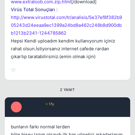
www.extraloob.com.zip.html
[/download]
Virüs Total Sonuçları :
http://www.virustotal.com/tr/analisis/5e37ef8f382b9
05243d24eeaa9ec1399a24bd8a462c248b8d900db
b1213b2341-1244785862
Hepsi Kendi uploadım kendim kullanıyorum içiniz
rahat olsun.İstiyorsanız internet cafede rardan
çıkartıp taratabilirsiniz.(emin olmak için)
2 YANIT
silkroadlife
⭐ 17y
S
17 yil once
#2
bunların farkı normal lerden
böle bişey lazım olsaydı ilk baş yönetici arkadaşlarım