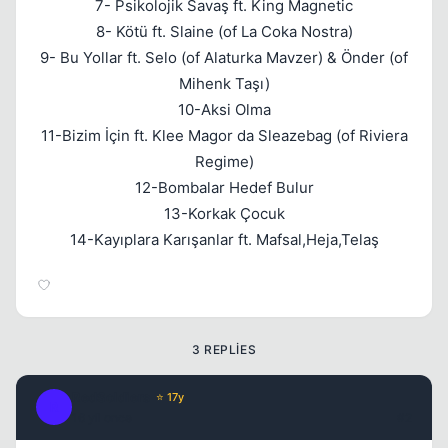
7- Psikolojik Savaş ft. King Magnetic
8- Kötü ft. Slaine (of La Coka Nostra)
9- Bu Yollar ft. Selo (of Alaturka Mavzer) & Önder (of
Mihenk Taşı)
10-Aksi Olma
11-Bizim İçin ft. Klee Magor da Sleazebag (of Riviera
Regime)
12-Bombalar Hedef Bulur
13-Korkak Çocuk
14-Kayıplara Karışanlar ft. Mafsal,Heja,Telaş
3 REPLIES
RedSoldiers
⭐ 17y
R
16 yil once
#2