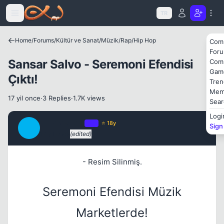
Icerige atla
TR
Home
/
Forums
/
Kültür ve Sanat
/
Müzik
/
Rap/Hip Hop
Com
For
Sansar Salvo - Seremoni Efendisi
Com
Gam
Çıktı!
Tren
Kapat
Mem
17 yil once
·
3 Replies
·
1.7K views
Sear
Logi
JawBreaker
OP
⭐ 18y
Sign
J
17 yil once
(edited)
#1
- Resim Silinmiş.
Seremoni Efendisi Müzik
Kapat
Marketlerde!