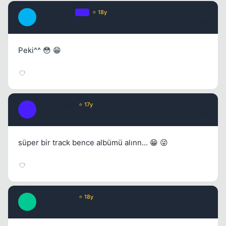
JawBreaker
OP
⭐ 18y
J
17 yil once
#8
Peki^^ 😳 😁
RedSoldiers
⭐ 17y
R
16 yil once
#9
süper bir track bence albümü alınn... 😁 😜
meLankoLiq
⭐ 18y
M
16 yil once
#10