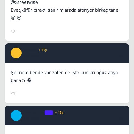
@Streetwise
Evet,küfür bıraktı sanırım,arada attırıyor birkaç tane.
😜 😆
Larxene
⭐ 17y
L
17 yil once
#5
Şebnem bende var zaten de işte bunları oğuz atıyo
bana :? 😁
JawBreaker
OP
⭐ 18y
J
17 yil once
#6