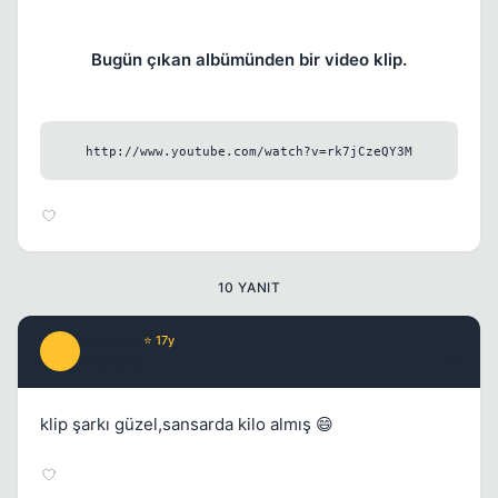
Bugün çıkan albümünden bir video klip.
Kapat
http://www.youtube.com/watch?v=rk7jCzeQY3M
10 YANIT
Larxene
⭐ 17y
L
17 yil once
#2
klip şarkı güzel,sansarda kilo almış 😄
Kapat