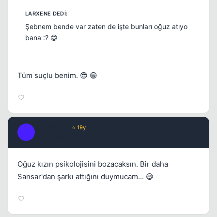
Şebnem bende var zaten de işte bunları oğuz atıyo
bana :? 😁
Tüm suçlu benim. 😎 😁
Streetwise
⭐ 19y
S
17 yil once
#7
Oğuz kızın psikolojisini bozacaksın. Bir daha
Sansar'dan şarkı attığını duymucam... 😄