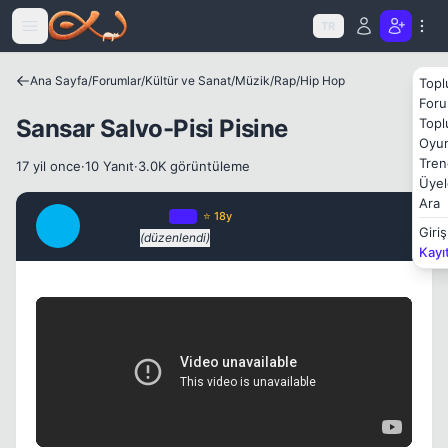
Icerige atla
TR
Ana Sayfa
/
Forumlar
/
Kültür ve Sanat
/
Müzik
/
Rap/Hip Hop
Topl
Foru
Sansar Salvo-Pisi Pisine
Topl
Oyun
Tren
17 yil once
·
10 Yanıt
·
3.0K görüntüleme
Üyel
Kapat
Ara
JawBreaker
OP
⭐ 18y
J
Giriş
17 yil once
(düzenlendi)
#1
Kayı
Kapat