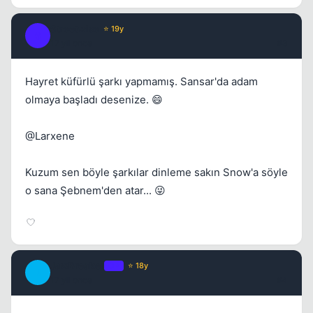
Streetwise
⭐ 19y
S
17 yil once
#3
Hayret küfürlü şarkı yapmamış. Sansar'da adam
olmaya başladı desenize. 😄
@Larxene
Kuzum sen böyle şarkılar dinleme sakın Snow'a söyle
o sana Şebnem'den atar... 😜
JawBreaker
OP
⭐ 18y
J
17 yil once
#4