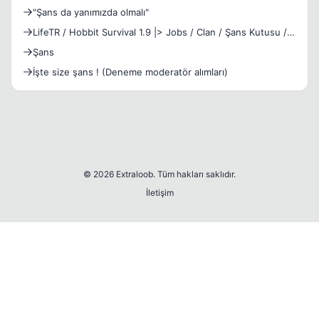
"Şans da yanımızda olmalı"
LifeTR / Hobbit Survival 1.9 |> Jobs / Clan / Şans Kutusu /
Özel Sandık Geldi ! <|> Play.LifeTR.Com
Şans
İşte size şans ! (Deneme moderatör alımları)
© 2026 Extraloob. Tüm hakları saklıdır.
İletişim