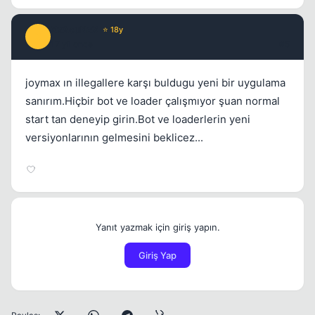
XxAcuNxX
⭐ 18y
X
17 yil once
#5
joymax ın illegallere karşı buldugu yeni bir uygulama
sanırım.Hiçbir bot ve loader çalışmıyor şuan normal
start tan deneyip girin.Bot ve loaderlerin yeni
versiyonlarının gelmesini beklicez...
Yanıt yazmak için giriş yapın.
Giriş Yap