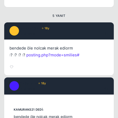
5 YANIT
kamuran321
⭐ 18y
K
17 yil once
#2
bendede öle nolcak merak ediorm
:? :? :? :?
posting.php?mode=smilies#
Fre3sTyLe
⭐ 18y
F
17 yil once
#3
bendede öle nolcak merak ediorm