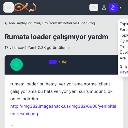
Icerige atla
TR
Ana Sayfa
/
Forumlar
/
iSro Ücretsiz Botlar ve Diğer Programlar
Topl
Foru
Kapat
Rumata loader çalışmıyor yardm
Topl
Oyun
Tren
17 yil once
·
5 Yanıt
·
2.3K görüntüleme
Üyel
Ara
darendeli44
OP
⭐ 18y
D
Giriş
17 yil once
#1
Kayı
rumata loader bu hatayı veriyor ama normal client
çalışıyor ama bu hata veriyor yeni surrumudur 5 dk
once indirdim
http://img382.imageshack.us/img382/6906/yenibitel
Kapat
emresmii.png