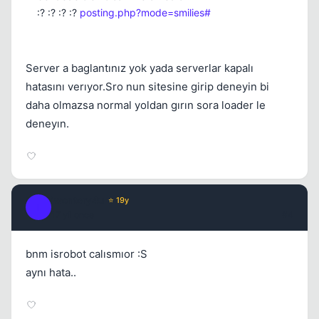
:? :? :? :?
posting.php?mode=smilies#
Server a baglantınız yok yada serverlar kapalı
hatasını verıyor.Sro nun sitesine girip deneyin bi
daha olmazsa normal yoldan gırın sora loader le
deneyın.
iwontcry4u
⭐ 19y
I
17 yil once
#4
bnm isrobot calısmıor :S
aynı hata..