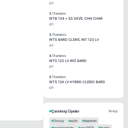
1
2.
Thanatos
WTB 134 + SS DEVİL CHN CHAR
1
3.
Thanatos
WTS BARD CLERIC INT 123 LV
1
4.
Thanatos
WTS 123 LV WİZ BARD
1
5.
Thanatos
WTS 124 LV HYBRD CLERIC BARD
1
Çevrimiçi Üyeler
74 kişi
Chorus
asiltr
Rebellen
magictornado
ugur1975
Hurley