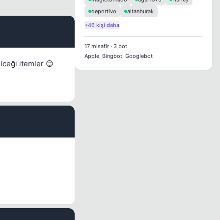
deportivo
altanburak
+46 kişi daha
#2
17
misafir
·
3
bot
Apple, Bingbot, Googlebot
lceği itemler 😊
#3