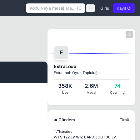
Giriş
Kayıt Ol
TR
E
ExtraLoob
ExtraLoob Oyun Topluluğu
#1
358K
2.6M
74
Üye
Mesaj
Çevrimiçi
🔥 Gündem
Tümü
1.
Thanatos
WTS 122 LV WİZ BARD JOB 100 LV