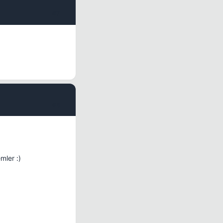
#7
#8
mler :)