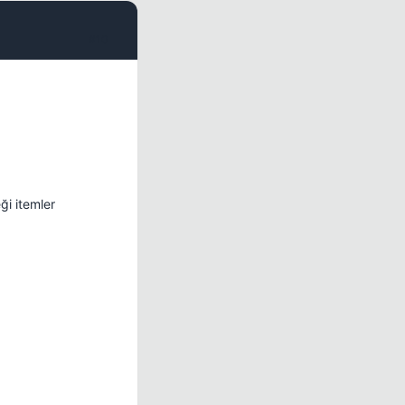
#10
ği itemler