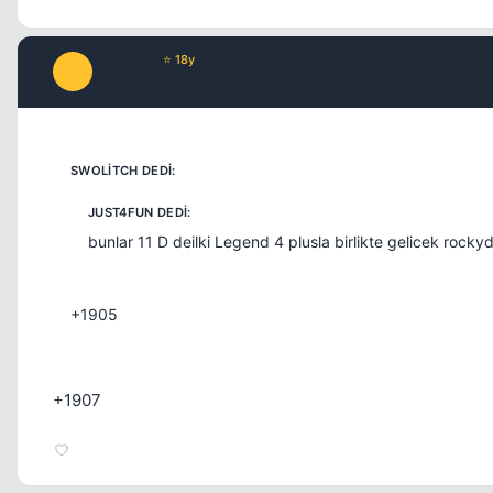
PquLex'B
⭐ 18y
P
17 yil once
bunlar 11 D deilki Legend 4 plusla birlikte gelicek rock
+1905
+1907