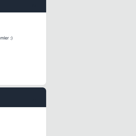
#4
mler :)
#5