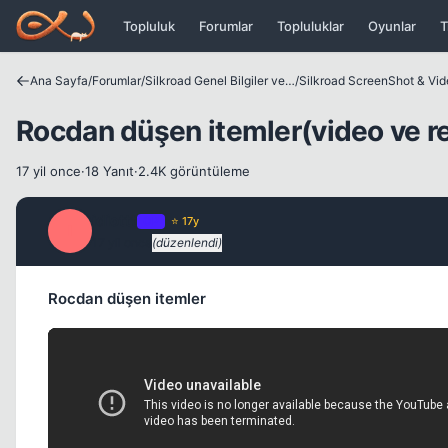
Icerige atla
Topluluk
Forumlar
Topluluklar
Oyunlar
T
Ana Sayfa
/
Forumlar
/
Silkroad Genel Bilgiler ve Update Bilgileri
/
Silkroad ScreenShot & Vi
Rocdan düşen itemler(video ve r
17 yil once
·
18 Yanıt
·
2.4K görüntüleme
idiottt
OP
⭐ 17y
I
17 yil once
(düzenlendi)
Rocdan düşen itemler