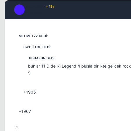
yasin2581
⭐ 19y
Y
17 yil once
bunlar 11 D deilki Legend 4 plusla birlikte gelicek r
:)
+1905
+1907