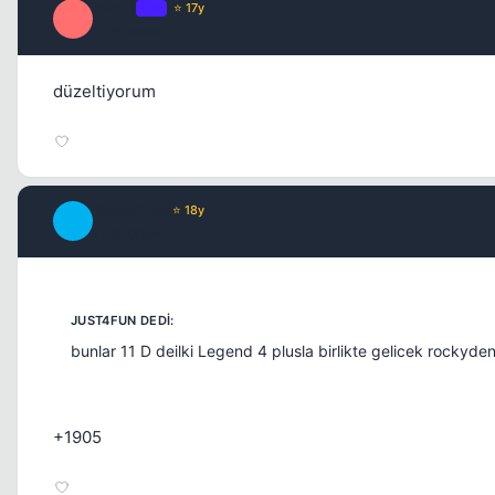
idiottt
OP
⭐ 17y
I
17 yil once
düzeltiyorum
BurdurLee
⭐ 18y
B
17 yil once
bunlar 11 D deilki Legend 4 plusla birlikte gelicek rockyd
+1905