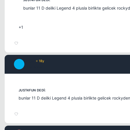
bunlar 11 D deilki Legend 4 plusla birlikte gelicek rock
+1
Pride
⭐ 18y
P
17 yil once
bunlar 11 D deilki Legend 4 plusla birlikte gelicek rockyd