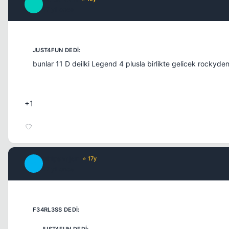
F
17 yil once
bunlar 11 D deilki Legend 4 plusla birlikte gelicek rockyd
+1
chipshajen
⭐ 17y
C
17 yil once