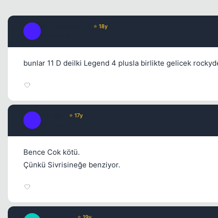
BlackMamba24
⭐ 18y
B
17 yil once
bunlar 11 D deilki Legend 4 plusla birlikte gelicek roc
DeLiqhT
⭐ 17y
D
17 yil once
Bence Cok kötü.
Çünkü Sivrisineğe benziyor.
F34RL3SS
⭐ 19y