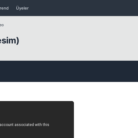
rend
Üyeler
Kapat
deo
esim)
Kapat