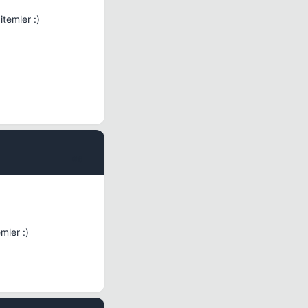
temler :)
#6
mler :)