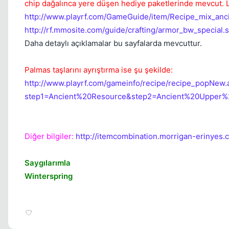
chip dağalınca yere düşen hediye paketlerinde mevcut. L
http://www.playrf.com/GameGuide/item/Recipe_mix_anc
http://rf.mmosite.com/guide/crafting/armor_bw_special.
Daha detaylı açıklamalar bu sayfalarda mevcuttur.
Palmas taşlarını ayrıştırma ise şu şekilde:
http://www.playrf.com/gameinfo/recipe/recipe_popNew.
step1=Ancient%20Resource&step2=Ancient%20Upper%
Diğer bilgiler:
http://itemcombination.morrigan-erinyes.
Saygılarımla
Winterspring