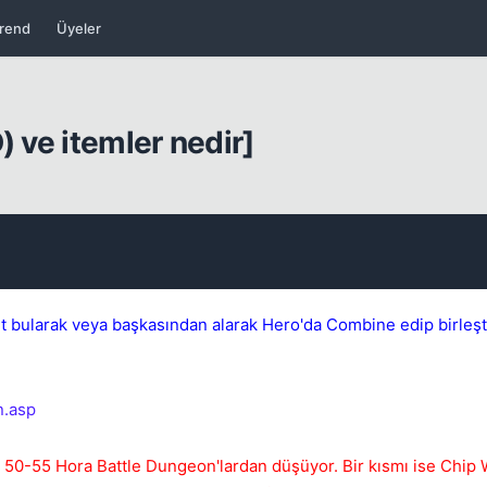
rend
Üyeler
) ve itemler nedir]
int bularak veya başkasından alarak Hero'da Combine edip birleşt
Kapat
n.asp
el 50-55 Hora Battle Dungeon'lardan düşüyor. Bir kısmı ise Chip