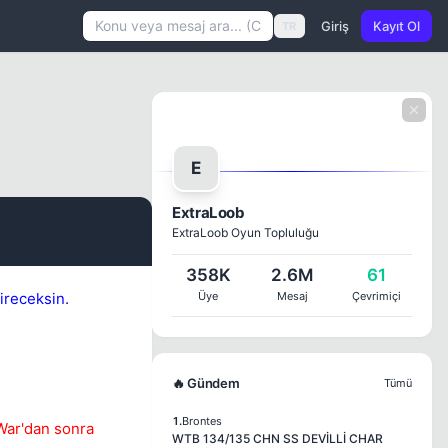
Giriş
Kayıt Ol
TR
E
ExtraLoob
ExtraLoob Oyun Topluluğu
#1
358K
2.6M
61
ireceksin.
Üye
Mesaj
Çevrimiçi
🔥 Gündem
Tümü
1.
Brontes
 War'dan sonra
WTB 134/135 CHN SS DEVİLLİ CHAR