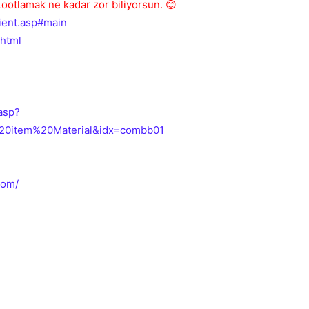
ootlamak ne kadar zor biliyorsun. 😊
ient.asp#main
shtml
asp?
20item%20Material&idx=combb01
com/
💎
Mevcut reputation puanın
-
Bounty miktarı