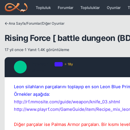
Icerige atla
Topluluk
Forumlar
Topluluklar
Oyunlar
T
Ana Sayfa
/
Forumlar
/
Diğer Oyunlar
Rising Force [ battle dungeon (BD
17 yil once
·
1 Yanıt
·
1.4K görüntüleme
Winterspring
OP
⭐ 18y
W
17 yil once
Leon silahların parçalarını toplayıp en son Leon Blue Pr
Örnekler aşağıda:
http://rf.mmosite.com/guide/weapon/knife_03.shtml
http://www.playrf.com/GameGuide/item/Recipe_mix_leo
Diğer parçalar ise Palmas Armor parçaları. Bir kısmı lev