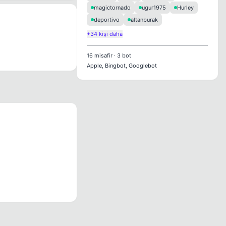
magictornado
ugur1975
Hurley
deportivo
altanburak
+34 kişi daha
16
misafir
·
3
bot
Apple, Bingbot, Googlebot