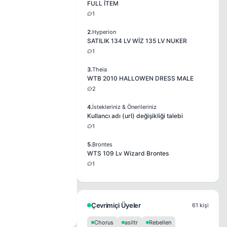
FULL İTEM
1
2.
Hyperion
SATILIK 134 LV WİZ 135 LV NUKER
1
3.
Theia
WTB 2010 HALLOWEN DRESS MALE
2
4.
İstekleriniz & Önerileriniz
Kullancı adı (url) değişikliği talebi
1
5.
Brontes
WTS 109 Lv Wizard Brontes
1
Çevrimiçi Üyeler
61 kişi
Chorus
asiltr
Rebellen