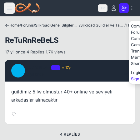
Icerige atla
TR
Kapat
Home
/
Forums
/
Silkroad Genel Bilgiler ve Update Bilgileri
/
Silkroad Guildler ve Tanıtımları
/
Theia
Com
For
ReTuRnReBeLS
Com
Gam
Tren
17 yil once
·
4 Replies
·
1.7K views
Mem
Sear
gokhan567
OP
⭐ 17y
G
Logi
17 yil once
#1
Sign
guildimiz 5 lw olmustur 40+ onlıne ve sevıyelı
Kapat
arkadaslar alınacaktır
4 REPLIES