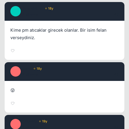
Unreminical
⭐ 18y
U
17 yil once
#2
Kime pm atıcaklar girecek olanlar. Bir isim felan
verseydiniz.
Jasco
⭐ 18y
J
17 yil once
#3
😜
FDSAWQ
⭐ 19y
F
17 yil once
#4