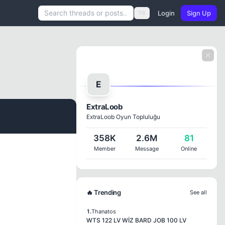
Login
Sign Up
TR
E
ExtraLoob
ExtraLoob Oyun Topluluğu
#1
358K
2.6M
81
Member
Message
Online
🔥 Trending
See all
1.
Thanatos
WTS 122 LV WİZ BARD JOB 100 LV