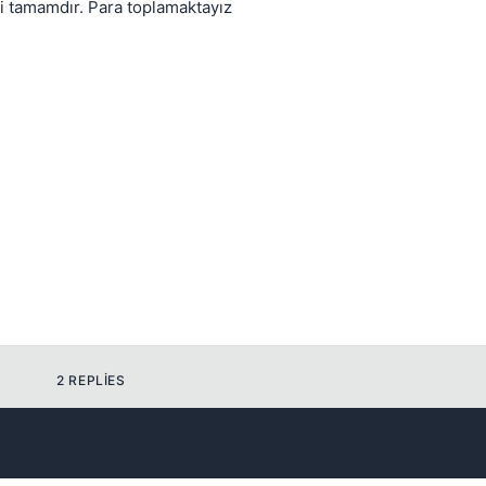
eyi tamamdır. Para toplamaktayız
💎
2 REPLIES
Your current reputation
-