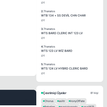
1
2.
Thanatos
WTB 134 + SS DEVİL CHN CHAR
1
3.
Thanatos
WTS BARD CLERIC INT 123 LV
1
4.
Thanatos
WTS 123 LV WİZ BARD
1
5.
Thanatos
WTS 124 LV HYBRD CLERIC BARD
1
Çevrimiçi Üyeler
81 kişi
#2
Chorus
asiltr
IronyOfFate
Rebellen
magictornado
ugur1975