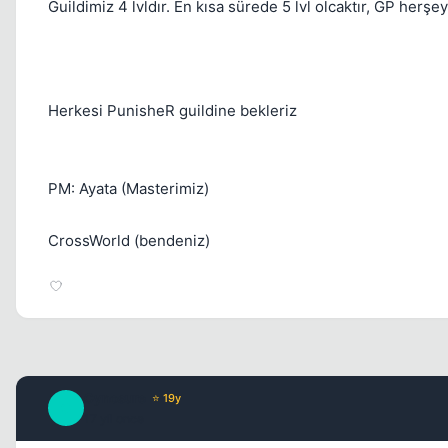
Guildimiz 4 lvldır. En kısa sürede 5 lvl olcaktır, GP herş
Herkesi PunisheR guildine bekleriz
PM: Ayata (Masterimiz)
CrossWorld (bendeniz)
Cynosure
⭐ 19y
C
17 yil once