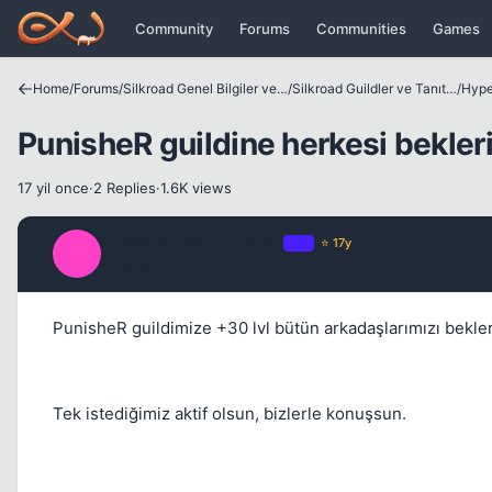
Icerige atla
Community
Forums
Communities
Games
Home
/
Forums
/
Silkroad Genel Bilgiler ve Update Bilgileri
/
Silkroad Guildler ve Tanıtımları
/
Hype
PunisheR guildine herkesi bekler
17 yil once
·
2 Replies
·
1.6K views
THeWorldIsNotEnough
OP
⭐ 17y
T
17 yil once
PunisheR guildimize +30 lvl bütün arkadaşlarımızı bekler
Tek istediğimiz aktif olsun, bizlerle konuşsun.