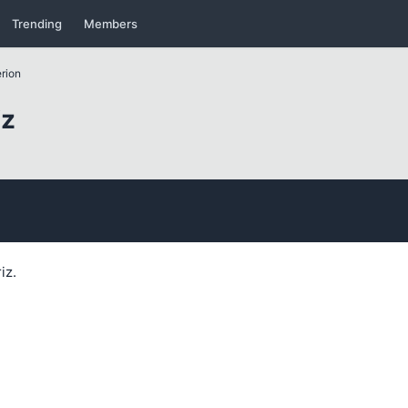
Trending
Members
rion
iz
Kapat
iz.
Kapat