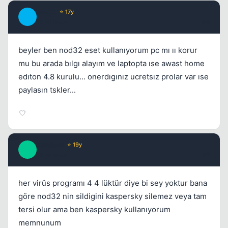
beyyz
⭐ 17y
B
17 yil once
#6
beyler ben nod32 eset kullanıyorum pc mı ıı korur
mu bu arada bılgı alayım ve laptopta ıse awast home
edıton 4.8 kurulu... onerdıgınız ucretsız prolar var ıse
paylasın tskler...
Zardock
⭐ 19y
Z
17 yil once
#7
her virüs programı 4 4 lüktür diye bi sey yoktur bana
göre nod32 nin sildigini kaspersky silemez veya tam
tersi olur ama ben kaspersky kullanıyorum
memnunum