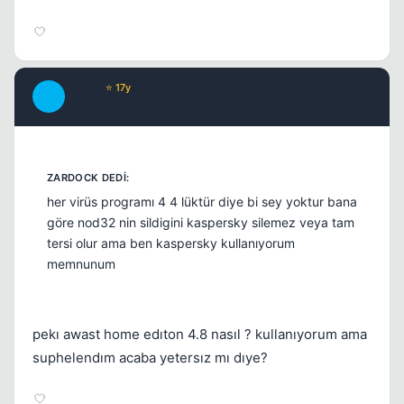
beyyz
⭐ 17y
B
17 yil once
#8
her virüs programı 4 4 lüktür diye bi sey yoktur bana
göre nod32 nin sildigini kaspersky silemez veya tam
tersi olur ama ben kaspersky kullanıyorum
memnunum
pekı awast home edıton 4.8 nasıl ? kullanıyorum ama
suphelendım acaba yetersız mı dıye?