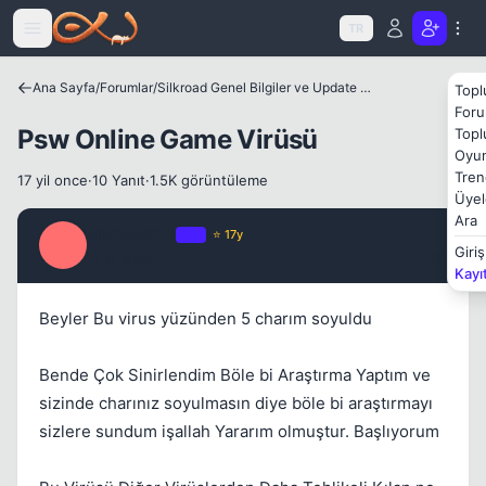
Icerige atla
TR
Ana Sayfa
/
Forumlar
/
Silkroad Genel Bilgiler ve Update Bilgileri
Topl
Foru
Kapat
Psw Online Game Virüsü
Topl
Oyun
Tren
17 yil once
·
10 Yanıt
·
1.5K görüntüleme
Üyel
Ara
silkroadlife
OP
⭐ 17y
S
Giriş
17 yil once
#1
Kayı
Beyler Bu virus yüzünden 5 charım soyuldu
Bende Çok Sinirlendim Böle bi Araştırma Yaptım ve
sizinde charınız soyulmasın diye böle bi araştırmayı
Kapat
sizlere sundum işallah Yararım olmuştur. Başlıyorum