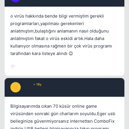
17 yil once
#3
o virüs hakkında bende bilgi vermiştim gerekli
programlarları,yapılması gerekenleri
anlatmıştım,bulaştığını anlamanın nasıl olduğunu
anlatmıştım fakat o virüs eskidi artık.Hala daha
kullanıyor olmasına rağmen bir çok virüs programı
tarafından kara listeye alındı 😉
Crisis
⭐ 19y
C
17 yil once
#4
Bilgisayarımda cıkan 70 küsür online game
virüsünden sonraki gün charlarım soyuldu.Eger usb
belleginize güvenmiyorsanız internetten ComboFix
indirin.USB bellegi bilgisayarınıza takıp programı