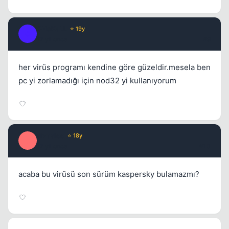
CHaKaLL
⭐ 19y
C
17 yil once
#9
her virüs programı kendine göre güzeldir.mesela ben
pc yi zorlamadığı için nod32 yi kullanıyorum
sivaslee
⭐ 18y
S
17 yil once
#10
acaba bu virüsü son sürüm kaspersky bulamazmı?