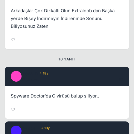
Arkadaşlar Çok Dikkatli Olun Extraloob dan Başka
yerde Bişey İndirmeyin İndireninde Sonunu
Biliyosunuz Zaten
10 YANIT
Jaysean
⭐ 18y
J
17 yil once
#2
Spyware Doctor'da O virüsü bulup siliyor..
CHaKaLL
⭐ 19y
C