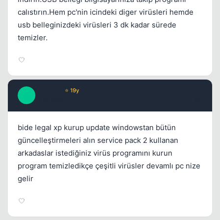
calıstırın.Hem pc'nin icindeki diger virüsleri hemde
usb belleginizdeki virüsleri 3 dk kadar sürede
temizler.
Zardock
⭐ 19y
Z
17 yil once
#5
bide legal xp kurup update windowstan bütün
güncelleştirmeleri alın service pack 2 kullanan
arkadaslar istediğiniz virüs programını kurun
program temizledikçe çeşitli virüsler devamlı pc nize
gelir