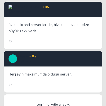
Chorus
Yönetici
⭐ 19y
17 yil once
#2
özel silkroad server'larıdır, bizi kesmez ama size
büyük zevk verir.
Mirage
⭐ 19y
M
17 yil once
#3
Herşeyin maksimumda olduğu server.
Log in to write a reply.