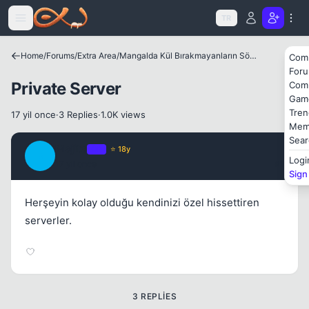
Icerige atla
TR
Home
/
Forums
/
Extra Area
/
Mangalda Kül Bırakmayanların Sözlüğü
Com
Kapat
For
Private Server
Com
Gam
Tren
17 yil once
·
3 Replies
·
1.0K views
Mem
Sear
Mojito
OP
⭐ 18y
M
Logi
17 yil once
#1
Sign
Herşeyin kolay olduğu kendinizi özel hissettiren
serverler.
3 REPLIES