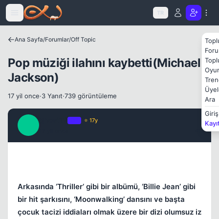
Icerige atla
TR
Ana Sayfa
/
Forumlar
/
Off Topic
Topl
Foru
Pop müziği ilahını kaybetti(Michael
Topl
Oyun
Jackson)
Tren
Üyel
17 yil once
·
3 Yanıt
·
739 görüntüleme
Ara
Giriş
ghost12
OP
⭐ 17y
Kayı
G
17 yil once
#1
Kapat
Arkasında ‘Thriller’ gibi bir albümü, ‘Billie Jean’ gibi
bir hit şarkısını, ‘Moonwalking’ dansını ve başta
çocuk tacizi iddiaları olmak üzere bir dizi olumsuz iz