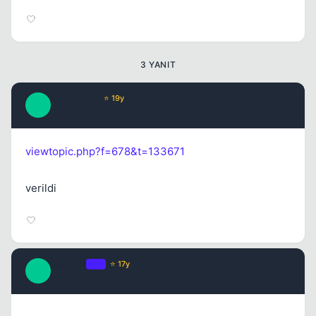
3 YANIT
Stephanos
⭐ 19y
S
17 yil once
#2
viewtopic.php?f=678&t=133671
verildi
ghost12
OP
⭐ 17y
G
17 yil once
#3