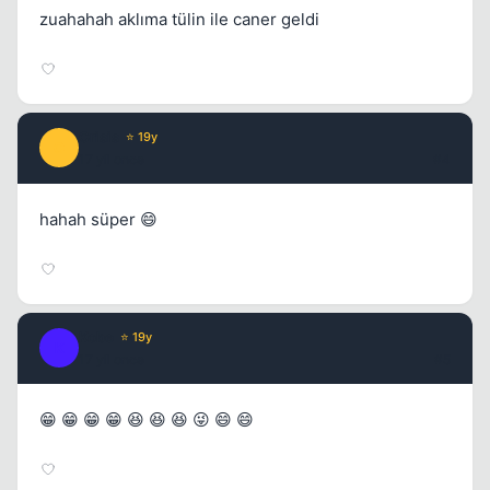
zuahahah aklıma tülin ile caner geldi
Crisis
⭐ 19y
C
17 yil once
#4
hahah süper 😄
Kobe
⭐ 19y
K
17 yil once
#5
😁 😁 😁 😁 😆 😆 😆 😜 😄 😄