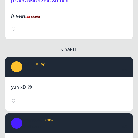
p?v=92584013547&ref=nf
[F New]
Solo
Gitarist
6 YANIT
Agilla
⭐ 18y
A
17 yil once
#2
yuh xD 😄
XipeTotec
⭐ 18y
X
17 yil once
#3