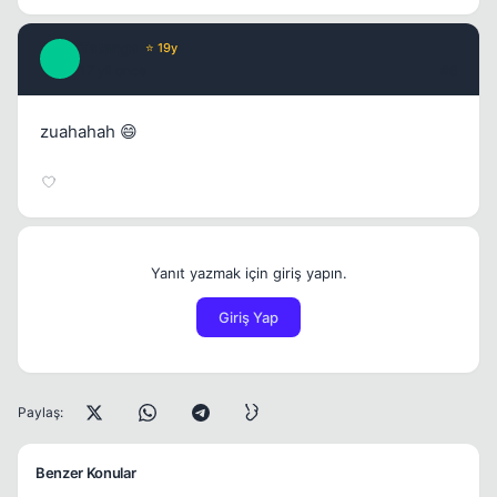
Tatanga
⭐ 19y
T
17 yil once
#6
zuahahah 😄
Yanıt yazmak için giriş yapın.
Giriş Yap
Paylaş:
Benzer Konular