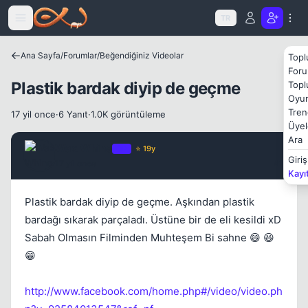
Icerige atla
TR
Ana Sayfa
/
Forumlar
/
Beğendiğiniz Videolar
Topl
Foru
Plastik bardak diyip de geçme
Topl
Oyun
Tren
Kapat
17 yil once
·
6 Yanıt
·
1.0K görüntüleme
Üyel
Ara
Wax Whine
OP
⭐ 19y
Giriş
17 yil once
#1
Kayı
Plastik bardak diyip de geçme. Aşkından plastik
bardağı sıkarak parçaladı. Üstüne bir de eli kesildi xD
Sabah Olmasın Filminden Muhteşem Bi sahne 😄 😆
Kapat
😁
http://www.facebook.com/home.php#/video/video.ph