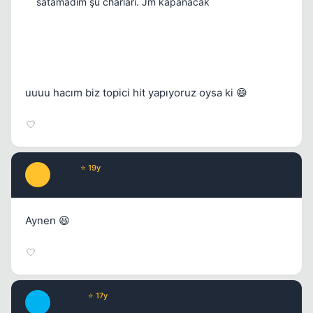
satamadım şu charları. Jm kapanacak
uuuu hacım biz topici hit yapıyoruz oysa ki 😄
Prada
⭐ 19y
P
17 yil once
#18
Aynen 😆
Hopess
⭐ 17y
H
17 yil once
#19