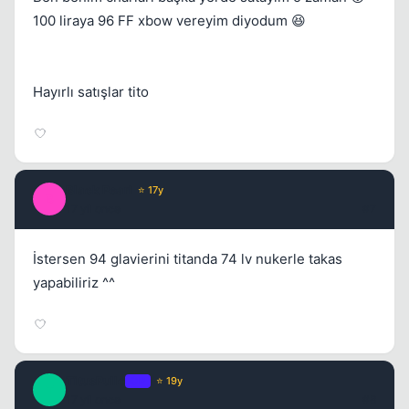
100 liraya 96 FF xbow vereyim diyodum 😆
Hayırlı satışlar tito
Black Pearl
⭐ 17y
B
17 yil once
#7
İstersen 94 glavierini titanda 74 lv nukerle takas
yapabiliriz ^^
TitusPullo
OP
⭐ 19y
T
17 yil once
#8