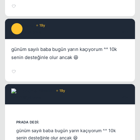
Prada
⭐ 19y
P
17 yil once
#13
günüm sayılı baba bugün yarın kaçıyorum ^^ 10k
senin desteğinle olur ancak 😆
Chorus
Yönetici
⭐ 19y
17 yil once
#14
günüm sayılı baba bugün yarın kaçıyorum ^^ 10k
senin desteğinle olur ancak 😆