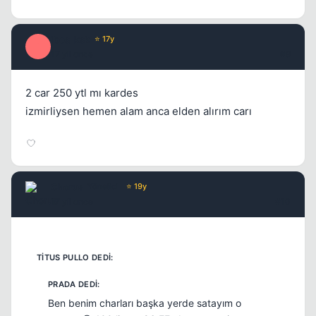
ibos_ksk
⭐ 17y
I
17 yil once
#9
2 car 250 ytl mı kardes
izmirliysen hemen alam anca elden alırım carı
Chorus
Yönetici
⭐ 19y
17 yil once
#10
Ben benim charları başka yerde satayım o