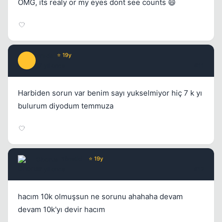
OMG, its realy or my eyes dont see counts 😄
Prada
⭐ 19y
P
17 yil once
#11
Harbiden sorun var benim sayı yukselmiyor hiç 7 k yı
bulurum diyodum temmuza
Chorus
Yönetici
⭐ 19y
17 yil once
#12
hacım 10k olmuşsun ne sorunu ahahaha devam
devam 10k'yı devir hacım