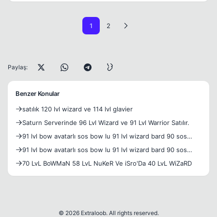
1
2
Paylaş:
Benzer Konular
satılık 120 lvl wizard ve 114 lvl glavier
Saturn Serverinde 96 Lvl Wizard ve 91 Lvl Warrior Satılır.
91 lvl bow avatarlı sos bow lu 91 lvl wizard bard 90 sos
silahlı
91 lvl bow avatarlı sos bow lu 91 lvl wizard bard 90 sos
silahlı
70 LvL BoWMaN 58 LvL NuKeR Ve iSro'Da 40 LvL WiZaRD
© 2026 Extraloob. All rights reserved.