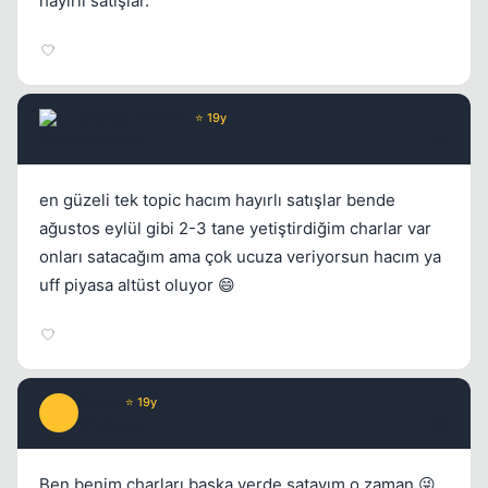
hayırlı satışlar.
Kapat
Chorus
Yönetici
⭐ 19y
17 yil once
#5
en güzeli tek topic hacım hayırlı satışlar bende
Kapat
ağustos eylül gibi 2-3 tane yetiştirdiğim charlar var
onları satacağım ama çok ucuza veriyorsun hacım ya
uff piyasa altüst oluyor 😄
Prada
⭐ 19y
P
Kapat
17 yil once
#6
Ben benim charları başka yerde satayım o zaman 😜