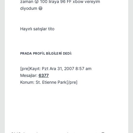
zaman 😜 100 liraya 96 FF xbow vereyim
diyodum 😆
Hayırlı satışlar tito
[pre]Kayıt: Pzt Ara 31, 2007 8:57 am
Mesajlar:
6377
Konum: St. Etienne Park[/pre]