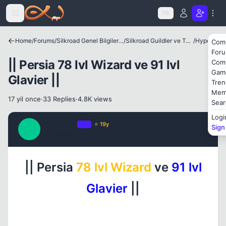
Icerige atla
TR
Home
/
Forums
/
Silkroad Genel Bilgiler ve Update Bilgileri
/
Silkroad Guildler ve Tanıtımları
/
Hyperion
Com
For
|| Persia 78 lvl Wizard ve 91 lvl
Com
Kapat
Gam
Glavier ||
Tren
Mem
17 yil once
·
33 Replies
·
4.8K views
Sear
Logi
TitusPullo
OP
⭐ 19y
Sign
T
17 yil once
#1
|| Persia
78 lvl Wizard
ve
91 lvl
Kapat
Glavier
||