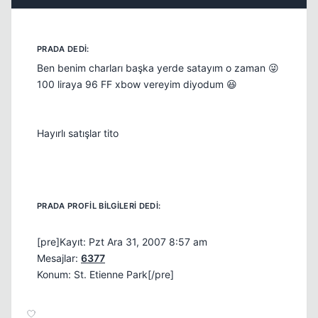
Ben benim charları başka yerde satayım o zaman 😜
100 liraya 96 FF xbow vereyim diyodum 😆
Hayırlı satışlar tito
[pre]Kayıt: Pzt Ara 31, 2007 8:57 am
Mesajlar:
6377
Konum: St. Etienne Park[/pre]