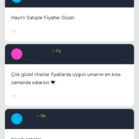
17 yil once
#2
Hayırlı Satışlar Fiyatlar Güzel.
ImmorTaLGoD
⭐ 17y
I
17 yil once
#3
Çok güzel charlar fiyatlarda uygun umarım en kısa
zamanda satarsın ❤️
Kapat
jaferix
⭐ 18y
J
17 yil once
#4