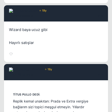
DukeNukem
⭐ 19y
17 yil once
#16
Wizard baya ucuz gibi
Hayırlı satışlar
Chorus
Yönetici
⭐ 19y
17 yil once
#17
Replik kemal unakıtan: Prada ve Extra vergiye
bağlarım sizi topici meşgul etmeyin. Yıllardır