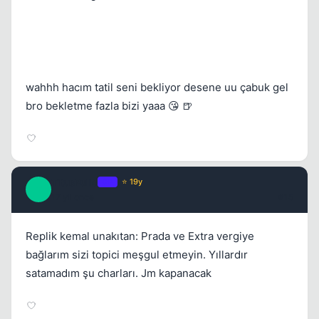
wahhh hacım tatil seni bekliyor desene uu çabuk gel
bro bekletme fazla bizi yaaa 😘 🍺
TitusPullo
OP
⭐ 19y
T
17 yil once
#15
Replik kemal unakıtan: Prada ve Extra vergiye
bağlarım sizi topici meşgul etmeyin. Yıllardır
satamadım şu charları. Jm kapanacak