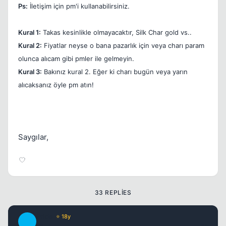
Ps:
İletişim için pm'i kullanabilirsiniz.
Kural 1:
Takas kesinlikle olmayacaktır, Silk Char gold vs..
Kural 2:
Fiyatlar neyse o bana pazarlık için veya charı param
Kapat
olunca alıcam gibi pmler ile gelmeyin.
Kural 3:
Bakınız kural 2. Eğer ki charı bugün veya yarın
alıcaksanız öyle pm atın!
Saygılar,
Kapat
33 REPLIES
Pride
⭐ 18y
P