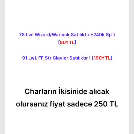
78 Lwl Wizard/Warlock Satılıktır.+240k Sp'li
[
80YTL
]
_________________________________________________
91 LwL FF Str Glavier Satılıktır ! [
190YTL
]
Charların İkisinide alıcak
Kapat
olursanız fiyat sadece 250 TL