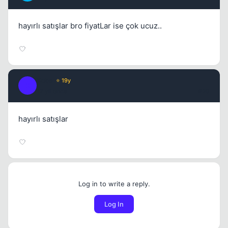
hayırlı satışlar bro fiyatLar ise çok ucuz..
Kobe
⭐ 19y
K
17 yil once
#20
hayırlı satışlar
Log in to write a reply.
Log In