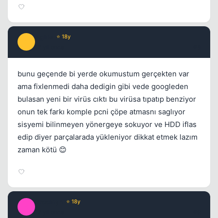
Agilla
⭐ 18y
A
17 yil once
#8
bunu geçende bi yerde okumustum gerçekten var
ama fixlenmedi daha dedigin gibi vede googleden
bulasan yeni bir virüs cıktı bu virüsa tıpatıp benziyor
onun tek farkı komple pcni çöpe atmasnı saglıyor
sisyemi bilinmeyen yönergeye sokuyor ve HDD iflas
edip diyer parçalarada yükleniyor dikkat etmek lazım
zaman kötü 😊
Brooklyn
⭐ 18y
B
17 yil once
#9