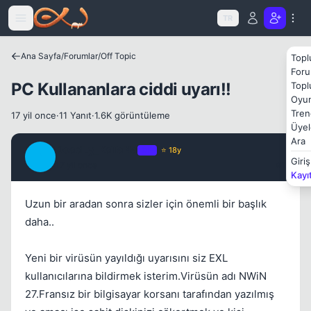
Icerige atla
TR
Ana Sayfa
/
Forumlar
/
Off Topic
Topl
Foru
PC Kullananlara ciddi uyarı!!
Topl
Oyun
Tren
17 yil once
·
11 Yanıt
·
1.6K görüntüleme
Üyel
Kapat
Ara
DeadLy_KaTaNa
OP
⭐ 18y
D
Giriş
17 yil once
#1
Kayı
Uzun bir aradan sonra sizler için önemli bir başlık
daha..
Yeni bir virüsün yayıldığı uyarısını siz EXL
kullanıcılarına bildirmek isterim.Virüsün adı NWiN
27.Fransız bir bilgisayar korsanı tarafından yazılmış