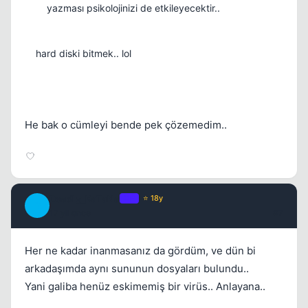
yazması psikolojinizi de etkileyecektir..
hard diski bitmek.. lol
He bak o cümleyi bende pek çözemedim..
DeadLy_KaTaNa
OP
⭐ 18y
D
17 yil once
#7
Her ne kadar inanmasanız da gördüm, ve dün bi
arkadaşımda aynı sununun dosyaları bulundu..
Yani galiba henüz eskimemiş bir virüs.. Anlayana..