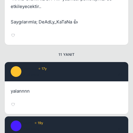
etkileyecektir..
Kapat
Saygılarımla; DeAdLy_KaTaNa 👍
11 YANIT
Anthrax
⭐ 17y
A
17 yil once
#2
Kapat
yalannnn
Buura
⭐ 19y
B
17 yil once
#3