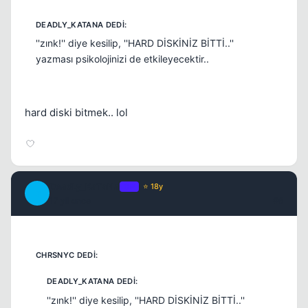
''zınk!'' diye kesilip, ''HARD DİSKİNİZ BİTTİ..''
yazması psikolojinizi de etkileyecektir..
hard diski bitmek.. lol
DeadLy_KaTaNa
OP
⭐ 18y
D
17 yil once
#6
''zınk!'' diye kesilip, ''HARD DİSKİNİZ BİTTİ..''