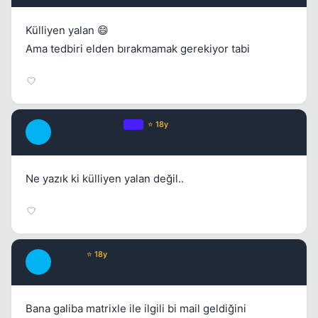
Külliyen yalan 😄
Ama tedbiri elden bırakmamak gerekiyor tabi
DeadLy_KaTaNa
OP
⭐ 18y
D
17 yil once
#10
Ne yazık ki külliyen yalan değil..
Quater
⭐ 18y
Q
17 yil once
#11
Bana galiba matrixle ile ilgili bi mail geldiğini