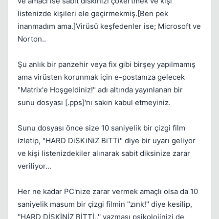
ve amacı ise sabit diskinizi çökertmek ve kişi
listenizde kişileri ele geçirmekmiş.[Ben pek
inanmadım ama.]Virüsü keşfedenler ise; Microsoft ve
Norton..
Kapat
Şu anlık bir panzehir veya fix gibi birşey yapılmamış
ama virüsten korunmak için e-postanıza gelecek
"Matrix'e Hoşgeldiniz!" adı altında yayınlanan bir
sunu dosyası [.pps]'nı sakın kabul etmeyiniz.
Sunu dosyası önce size 10 saniyelik bir çizgi film
izletip, "HARD DiSKiNiZ BiTTi" diye bir uyarı geliyor
Kapat
ve kişi listenizdekiler alınarak sabit diksinize zarar
veriliyor...
Her ne kadar PC'nize zarar vermek amaçlı olsa da 10
saniyelik masum bir çizgi filmin ''zınk!'' diye kesilip,
''HARD DİSKİNİZ BİTTİ..'' yazması psikolojinizi de