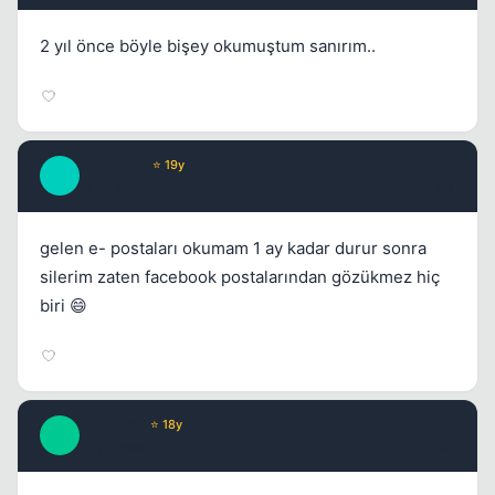
2 yıl önce böyle bişey okumuştum sanırım..
Presence
⭐ 19y
P
17 yil once
#4
gelen e- postaları okumam 1 ay kadar durur sonra
silerim zaten facebook postalarından gözükmez hiç
biri 😄
ChrsNYC
⭐ 18y
C
17 yil once
#5