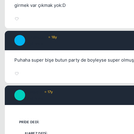
girmek var çıkmak yok:D
Continuum
⭐ 18y
C
17 yil once
Puhaha super bişe butun party de boyleyse super olmuş
VaMpiRe
⭐ 17y
V
17 yil once