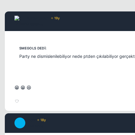
DukeNukem
⭐ 19y
17 yil once
Party ne dismislenilebiliyor nede ptden çıkılabiliyor gerçe
😁 😁 😆
Pride
⭐ 18y
P
17 yil once