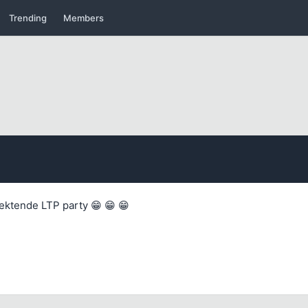
Trending
Members
çektende LTP party 😁 😁 😁
Kapat