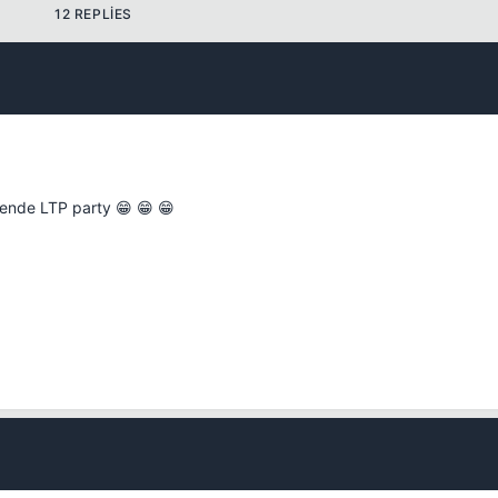
12 REPLIES
Kapat
ktende LTP party 😁 😁 😁
Kapat