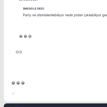
Party ne dismislenilebiliyor nede ptden çıkılabiliyor 
😁 😁 😆
:D:D
😁 😁 😁