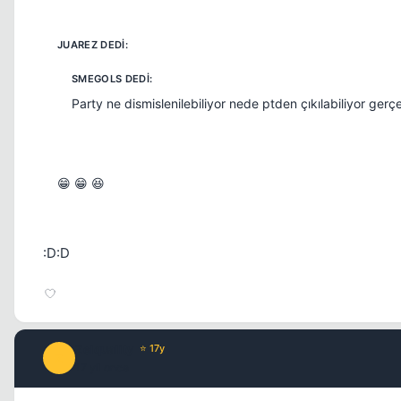
Party ne dismislenilebiliyor nede ptden çıkılabiliyor ger
😁 😁 😆
:D:D
Zelquality
⭐ 17y
Z
17 yil once