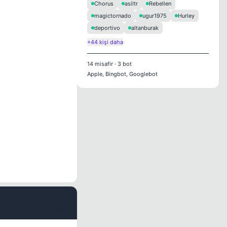
Chorus
asiltr
Rebellen
magictornado
ugur1975
Hurley
deportivo
altanburak
+44 kişi daha
14
misafir
·
3
bot
Apple, Bingbot, Googlebot
#4