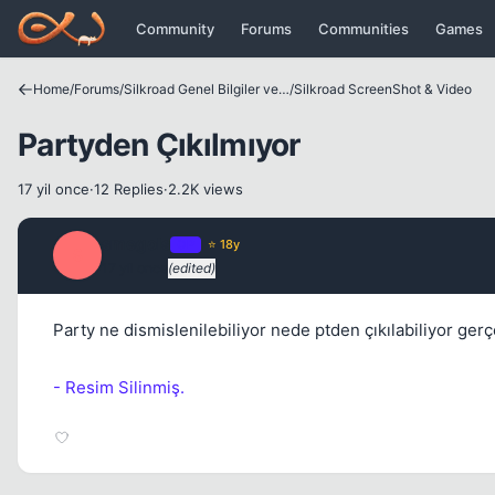
Icerige atla
Community
Forums
Communities
Games
Home
/
Forums
/
Silkroad Genel Bilgiler ve Update Bilgileri
/
Silkroad ScreenShot & Video
Partyden Çıkılmıyor
17 yil once
·
12 Replies
·
2.2K views
smegols
OP
⭐ 18y
S
17 yil once
(edited)
Party ne dismislenilebiliyor nede ptden çıkılabiliyor ger
- Resim Silinmiş.