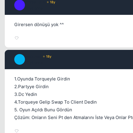
Fre3sTyLe
⭐ 18y
F
17 yil once
Girersen dönüşü yok ^^
Metover
⭐ 18y
M
17 yil once
1.Oyunda Torqueyle Girdin
2.Partyye Girdin
3.Dc Yedin
4.Torqueye Gelip Swap To Client Dedin
5. Oyun Açıldı Bunu Gördün
Çözüm: Onların Seni Pt den Atmalarını İste Veya Onlar P