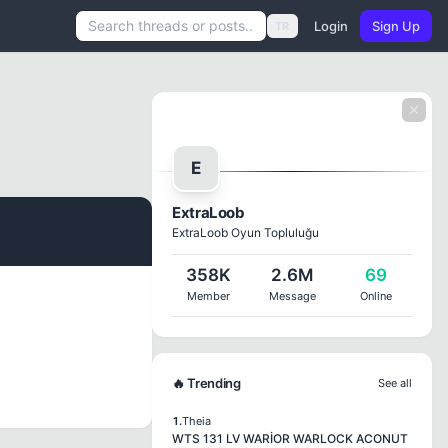
Login
Sign Up
TR
E
ExtraLoob
ExtraLoob Oyun Topluluğu
#1
358K
2.6M
69
Member
Message
Online
🔥 Trending
See all
1.
Theia
WTS 131 LV WARİOR WARLOCK ACONUT