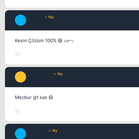
Metover
⭐ 18y
M
17 yil once
Kesin Çözüm 100% 😄
(UP^^)
infusserabLe
⭐ 18y
I
17 yil once
Mecbur git kas 😄
BurdurLee
⭐ 18y
B
17 yil once