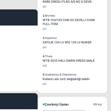
RARE DRESLİ FLAG 5/5 NO S DEVİL
1
2.
Brontes
#2
WTB 134/135 CHN SS DEVİLLİ CHAR
FULL İTEM
1
3.
Hyperion
SATILIK 134 LV WİZ 135 LV NUKER
1
4.
Theia
WTB 2010 HALLOWEN DRESS MALE
2
5.
İstekleriniz & Önerileriniz
Kullancı adı (url) değişikliği talebi
1
#3
Çevrimiçi Üyeler
69 kişi