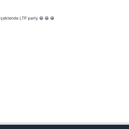
gerçektende LTP party 😁 😁 😁
Kapat
💎