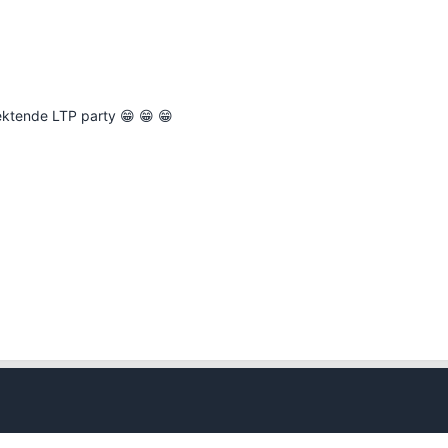
çektende LTP party 😁 😁 😁
Kapat
Kapat