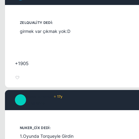
girmek var çıkmak yok:D
+1905
MMe_Nobles
⭐ 17y
M
17 yil once
1.Oyunda Torqueyle Girdin