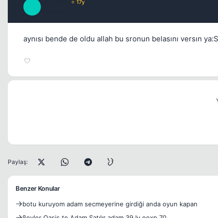
Chaos61
⭐ 17y
C
17 yil once
aynısı bende de oldu allah bu sronun belasını versın 
Paylaş:
Benzer Konular
botu kuruyom adam secmeyerine girdiği anda oyun kapan
ßeyler Oasis te Adam Satılır adam 39 lv eexp 70