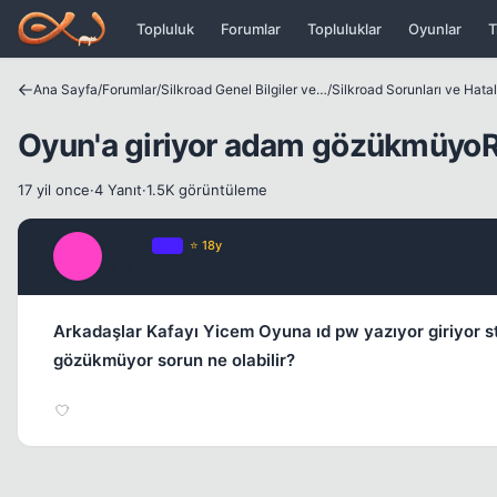
Icerige atla
Topluluk
Forumlar
Topluluklar
Oyunlar
T
Ana Sayfa
/
Forumlar
/
Silkroad Genel Bilgiler ve Update Bilgileri
/
Silkroad Sorunları ve Hatal
Oyun'a giriyor adam gözükmüyoR
17 yil once
·
4 Yanıt
·
1.5K görüntüleme
IINeoII
OP
⭐ 18y
I
17 yil once
Arkadaşlar Kafayı Yicem Oyuna ıd pw yazıyor giriyor s
gözükmüyor sorun ne olabilir?