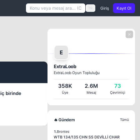
Giriş
Kayıt Ol
TR
E
ExtraLoob
ExtraLoob Oyun Topluluğu
#1
358K
2.6M
73
iç birinde
Üye
Mesaj
Çevrimiçi
🔥 Gündem
Tümü
1.
Brontes
WTB 134/135 CHN SS DEVİLLİ CHAR