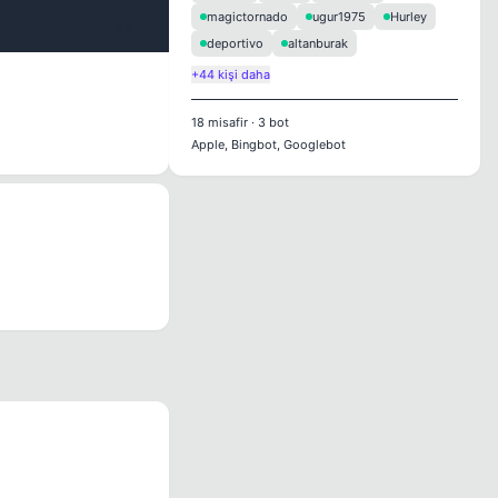
magictornado
ugur1975
Hurley
#4
deportivo
altanburak
+44 kişi daha
18
misafir
·
3
bot
Apple, Bingbot, Googlebot