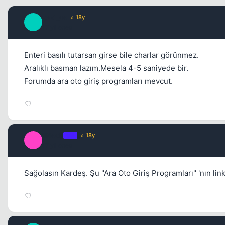
zeki_ce
⭐ 18y
Z
17 yil once
Enteri basılı tutarsan girse bile charlar görünmez.
Aralıklı basman lazım.Mesela 4-5 saniyede bir.
Forumda ara oto giriş programları mevcut.
IINeoII
OP
⭐ 18y
I
17 yil once
Sağolasın Kardeş. Şu "Ara Oto Giriş Programları" 'nın link