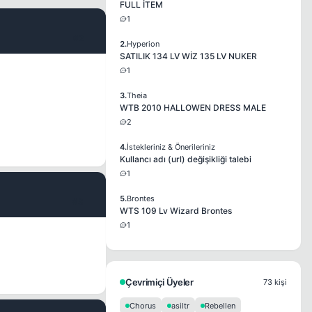
FULL İTEM
1
#2
2.
Hyperion
SATILIK 134 LV WİZ 135 LV NUKER
1
3.
Theia
WTB 2010 HALLOWEN DRESS MALE
2
4.
İstekleriniz & Önerileriniz
Kullancı adı (url) değişikliği talebi
1
5.
Brontes
#3
WTS 109 Lv Wizard Brontes
1
Çevrimiçi Üyeler
73 kişi
Chorus
asiltr
Rebellen