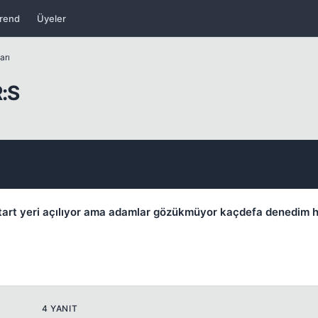
rend
Üyeler
Kapat
arı
:S
Kapat
tart yeri açılıyor ama adamlar gözükmüyor kaçdefa denedim h
4 YANIT
Kapat