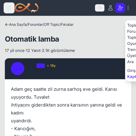
Icerige atla
TR
Ana Sayfa
/
Forumlar
/
Off Topic
/
Fıkralar
Topl
Foru
Otomatik lamba
Topl
Oyun
Tren
17 yil once
·
12 Yanıt
·
2.1K görüntüleme
Kapat
Üyel
Ara
XER0
OP
⭐ 19y
X
Giriş
17 yil once
#1
Kayı
Adam geç saatte zil zurna sarhoş eve geldi. Karısı
uyuyordu. Tuvalet
ihtiyacını giderdikten sonra karısının yanına geldi ve
Kapat
kadını
uyandırdı.
- Karıcığım,