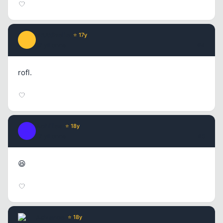
BruttiBelle
⭐ 17y
B
17 yil once
#4
rofl.
Achilles
⭐ 18y
A
17 yil once
#5
😆
Advance
⭐ 18y