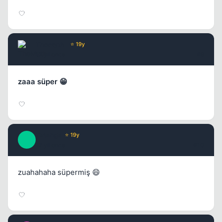
TheMyth_
⭐ 19y
17 yil once
#9
zaaa süper 😁
Tatanga
⭐ 19y
T
17 yil once
#10
zuahahaha süpermiş 😄