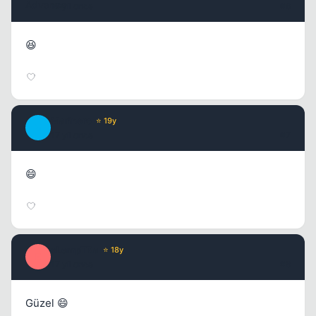
17 yil once
#6
😆
Marinero
⭐ 19y
M
17 yil once
#7
😄
eLempTRa
⭐ 18y
E
17 yil once
#8
Güzel 😄