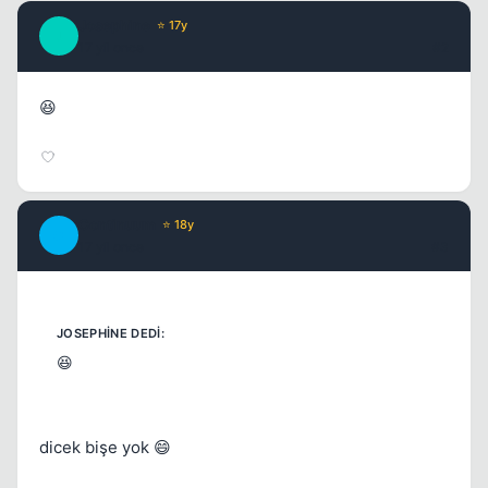
Kapat
Josephine
⭐ 17y
J
17 yil once
#2
😆
Continuum
⭐ 18y
C
17 yil once
#3
😆
dicek bişe yok 😄