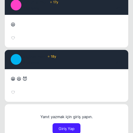
ImmorTaLGoD
⭐ 17y
I
17 yil once
#11
😆
Original Man
⭐ 18y
O
17 yil once
#12
😁 😆 😈
Yanıt yazmak için giriş yapın.
Giriş Yap