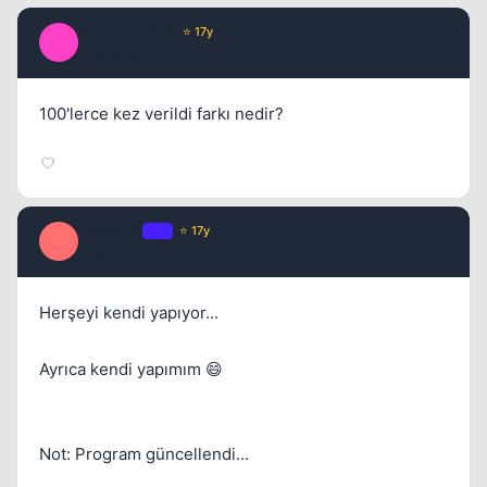
ImmorTaLGoD
⭐ 17y
I
17 yil once
#2
100'lerce kez verildi farkı nedir?
Hyperion
OP
⭐ 17y
H
17 yil once
#3
Herşeyi kendi yapıyor...
Ayrıca kendi yapımım 😄
Not: Program güncellendi...