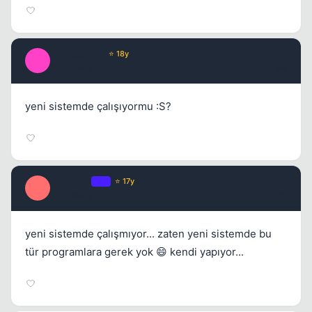
aloneboyTR
⭐ 18y
A
17 yil once
#4
yeni sistemde çalışıyormu :S?
Hyperion
OP
⭐ 17y
H
17 yil once
#5
yeni sistemde çalışmıyor... zaten yeni sistemde bu
tür programlara gerek yok 😄 kendi yapıyor...