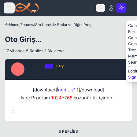
Icerige atla
TR
Kapat
Home
/
Forums
/
iSro Ücretsiz Botlar ve Diğer Programlar
Com
For
Oto Giriş...
Com
Gam
Tren
17 yil once
·
5 Replies
·
1.3K views
Mem
Sear
Hyperion
OP
⭐ 17y
H
Logi
17 yil once
#1
Sign
Kapat
[download]
İndir... v1.1
[/download]
Not: Program
1024*768
çözünürlük içindir...
5 REPLIES