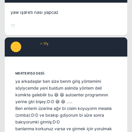
yaw ışaretı nası yapcaz
MrL33ch
⭐ 17y
M
16 yil once
#15
ya arkadaşlar ben size benm giriş yöntemimi
söylycemde yeni buldum aslında yöntem deil
komikte gelebilir bu 😆 😆 autoenter programının
yerine gbi bişey:D:D 😆 😆 .....
Ben enterin üzerine ağır bi cisim koyuyorm mesela
(zımba):D:D ve bırakıp gdiyorum bi süre sonra
bakıyorumki girmiş:D:D
banlanma korkunuz varsa ve girmek için yorulmak