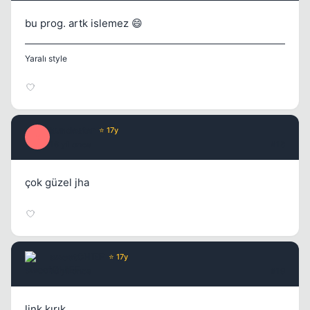
bu prog. artk islemez 😄
Yaralı style
bundester
⭐ 17y
B
16 yil once
#18
çok güzel jha
sweetCHIEF
⭐ 17y
16 yil once
#19
link kırık