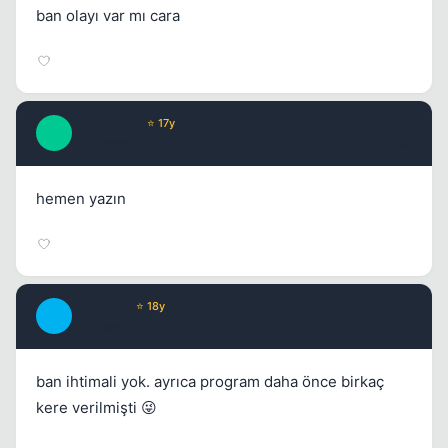
ban olayı var mı cara
Kapat
fsgdafadsf
⭐ 17y
F
17 yil once
#4
hemen yazın
Kapat
TwiLighT
⭐ 18y
T
17 yil once
#5
ban ihtimali yok. ayrıca program daha önce birkaç
kere verilmişti 😜