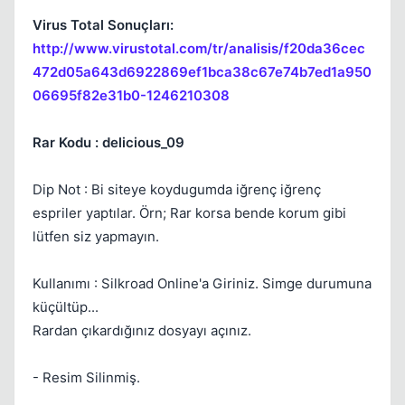
Virus Total Sonuçları:
http://www.virustotal.com/tr/analisis/f20da36cec
Kapat
472d05a643d6922869ef1bca38c67e74b7ed1a950
06695f82e31b0-1246210308
Rar Kodu : delicious_09
Dip Not : Bi siteye koydugumda iğrenç iğrenç
espriler yaptılar. Örn; Rar korsa bende korum gibi
lütfen siz yapmayın.
Kullanımı : Silkroad Online'a Giriniz. Simge durumuna
küçültüp...
Rardan çıkardığınız dosyayı açınız.
- Resim Silinmiş.