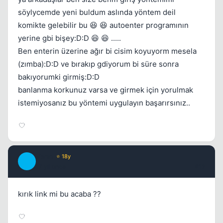
söylycemde yeni buldum aslında yöntem deil
komikte gelebilir bu 😆 😆 autoenter programının
yerine gbi bişey:D:D 😆 😆 .....
Ben enterin üzerine ağır bi cisim koyuyorm mesela
(zımba):D:D ve bırakıp gdiyorum bi süre sonra
bakıyorumki girmiş:D:D
banlanma korkunuz varsa ve girmek için yorulmak
istemiyosanız bu yöntemi uygulayın başarırsınız..
Verat
⭐ 18y
V
17 yil once
#12
kırık link mi bu acaba ??