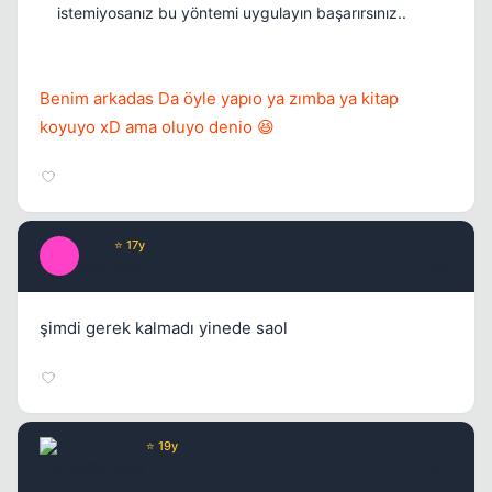
istemiyosanız bu yöntemi uygulayın başarırsınız..
Benim arkadas Da öyle yapıo ya zımba ya kitap
koyuyo xD ama oluyo denio 😆
_xL_
⭐ 17y
_
16 yil once
#16
şimdi gerek kalmadı yinede saol
CezaAlp
⭐ 19y
16 yil once
#17