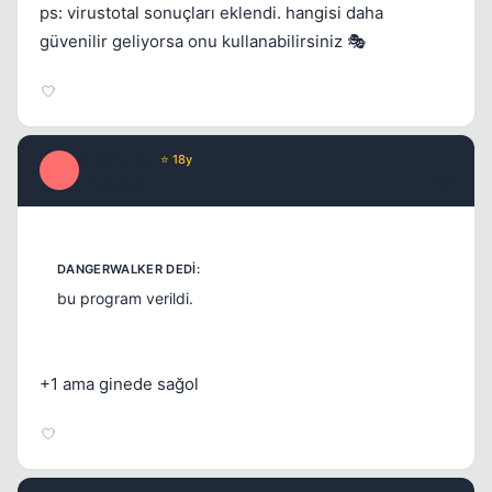
ps: virustotal sonuçları eklendi. hangisi daha
Kapat
güvenilir geliyorsa onu kullanabilirsiniz 🎭
eLempTRa
⭐ 18y
E
17 yil once
#6
bu program verildi.
+1 ama ginede sağol