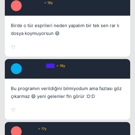
eLempTRa
⭐ 18y
E
17 yil once
#7
Birde o tür esprileri neden yapalım bir tek sen rar lı
dosya koymuyorsun 😄
Brave_ChiLD
OP
⭐ 18y
B
17 yil once
#8
Bu programın verildiğini bilmiyodum ama fazlası göz
çıkarmaz 😄 yeni gelenler fln görür :D:D
akbuqa
⭐ 17y
A
17 yil once
#9