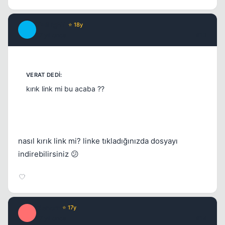
TwiLighT
⭐ 18y
T
17 yil once
#13
kırık link mi bu acaba ??
nasıl kırık link mi? linke tıkladığınızda dosyayı
indirebilirsiniz 😕
Elenorr
⭐ 17y
E
17 yil once
#14