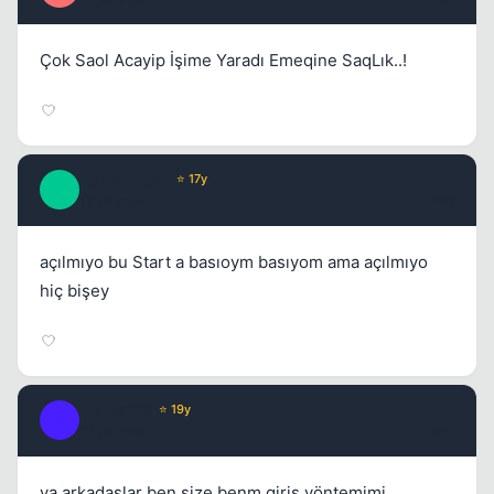
Çok Saol Acayip İşime Yaradı Emeqine SaqLık..!
ugurerdogan
⭐ 17y
U
17 yil once
#10
açılmıyo bu Start a basıoym basıyom ama açılmıyo
hiç bişey
merter150
⭐ 19y
M
17 yil once
#11
ya arkadaşlar ben size benm giriş yöntemimi