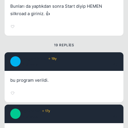
Bunları da yaptıkdan sonra Start diyip HEMEN
silkroad a giriniz. 👍
Kapat
19 REPLIES
DangerWalker
⭐ 19y
D
17 yil once
#2
bu program verildi.
Kapat
fsgdafadsf
⭐ 17y
F
17 yil once
#3