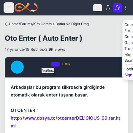
Icerige atla
TR
Home
/
Forums
/
iSro Ücretsiz Botlar ve Diğer Programlar
Com
For
Oto Enter ( Auto Enter )
Com
Gam
Tren
17 yil once
·
19 Replies
·
3.9K views
Mem
Sear
Brave_ChiLD
OP
⭐ 18y
B
Logi
17 yil once
(edited)
#1
Sign
Arkadaşlar bu program silkroad'a girdiğinde
otomatik olarak enter tuşuna basar.
Kapat
OTOENTER :
http://www.dosya.tc/otoenterDELiCiOUS_09.rar.ht
ml