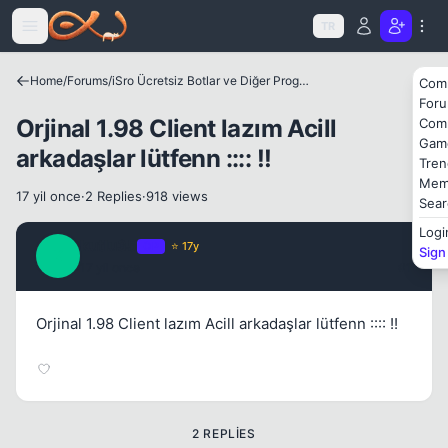
Icerige atla
TR
Home
/
Forums
/
iSro Ücretsiz Botlar ve Diğer Programlar
Com
For
Orjinal 1.98 Client lazım Acill
Com
Gam
arkadaşlar lütfenn :::: !!
Tren
Mem
17 yil once
·
2 Replies
·
918 views
Sear
Logi
kutlu35
OP
⭐ 17y
Sign
K
17 yil once
#1
Orjinal 1.98 Client lazım Acill arkadaşlar lütfenn :::: !!
2 REPLIES