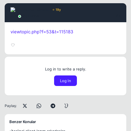
Chorus
Yönetici
⭐ 19y
17 yil once
#2
viewtopic.php?f=53&t=115183
Log in to write a reply.
Log In
Paylaş:
Benzer Konular