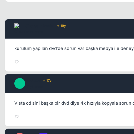
Chorus
Yönetici
⭐ 19y
17 yil once
kurulum yapılan dvd'de sorun var başka medya ile deneyi
BoOoOS
⭐ 17y
B
17 yil once
Vista cd sini başka bir dvd diye 4x hızıyla kopyala sorun 