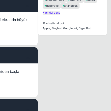
deportivo
altanburak
#4
+45 kişi daha
i ekranda büyük
17
misafir
·
4
bot
Apple, Bingbot, Googlebot, Diger Bot
#5
niden başla
#6