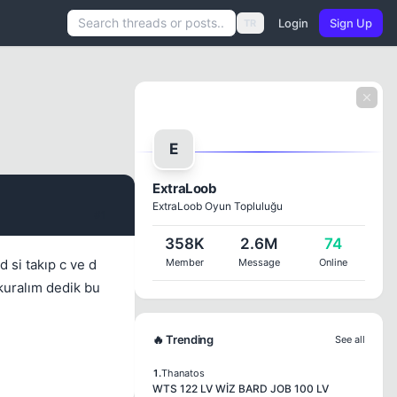
Login
Sign Up
TR
E
ExtraLoob
ExtraLoob Oyun Topluluğu
#1
358K
2.6M
74
 si takıp c ve d
Member
Message
Online
kuralım dedik bu
🔥 Trending
See all
1.
Thanatos
WTS 122 LV WİZ BARD JOB 100 LV