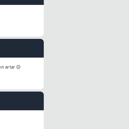
#7
n artar 😉
#8