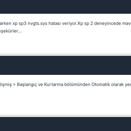
arken xp sp3 nvgts.sys hatası veriyor.Xp sp 2 deneyincede mav
şekürler...
 Gelişmiş > Başlangıç ve Kurtarma bölümünden Otomatik olarak ye
💎
Your current reputation
-
Bounty amount