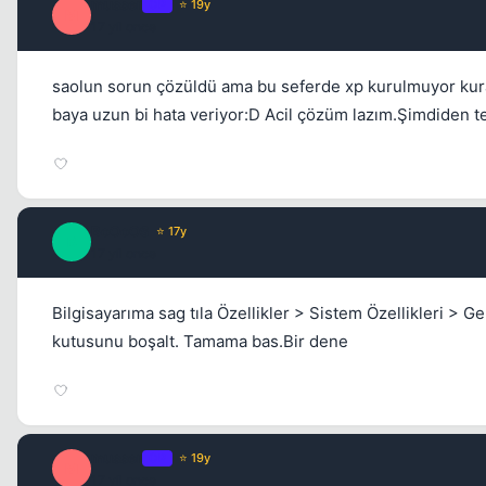
musser
OP
⭐ 19y
M
17 yil once
saolun sorun çözüldü ama bu seferde xp kurulmuyor kur
baya uzun bi hata veriyor:D Acil çözüm lazım.Şimdiden te
BoOoOS
⭐ 17y
B
17 yil once
Bilgisayarıma sag tıla Özellikler > Sistem Özellikleri >
kutusunu boşalt. Tamama bas.Bir dene
musser
OP
⭐ 19y
M
17 yil once