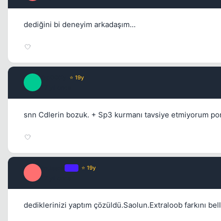
dediğini bi deneyim arkadaşım...
Sp00Ky
⭐ 19y
S
17 yil once
snn Cdlerin bozuk. + Sp3 kurmanı tavsiye etmiyorum po
musser
OP
⭐ 19y
M
17 yil once
dediklerinizi yaptım çözüldü.Saolun.Extraloob farkını belli