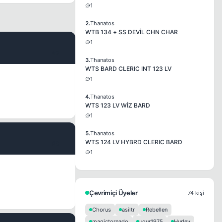
1
2.
Thanatos
WTB 134 + SS DEVİL CHN CHAR
1
#2
3.
Thanatos
WTS BARD CLERIC INT 123 LV
1
4.
Thanatos
WTS 123 LV WİZ BARD
1
5.
Thanatos
WTS 124 LV HYBRD CLERIC BARD
#3
1
Çevrimiçi Üyeler
74 kişi
Chorus
asiltr
Rebellen
magictornado
ugur1975
Hurley