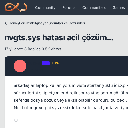
Icerige atla
Community
Forums
Communities
Games
Home
/
Forums
/
Bilgisayar Sorunları ve Çözümleri
nvgts.sys hatası acil çözüm...
17 yil once
·
8 Replies
·
3.5K views
musser
OP
⭐ 19y
M
17 yil once
arkadaşlar laptop kullanıyorum vista starter yüklü idi.Xp 
sürücülerini silip biçimlendirdik sonra yine sorun çözü
seferde dosya bozuk veya eksil olabilir durduruldu dedi.
Not:bot mgr ve pci.sys eksik felan söle hatalşarda veriyo