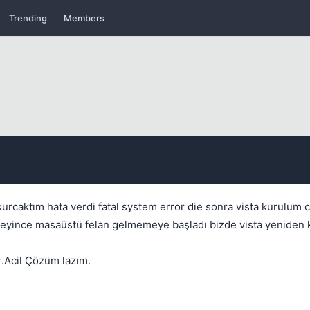
Trending
Members
Kapat
kurcaktım hata verdi fatal system error die sonra vista kurulum cd
lmeyince masaüstü felan gelmemeye başladı bizde vista yeniden 
Kapat
r.Acil Çözüm lazım.