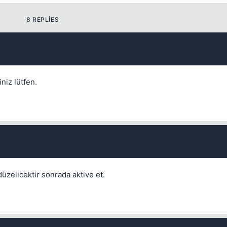
8 REPLIES
Kapat
niz lütfen.
Kapat
düzelicektir sonrada aktive et.
Kapat