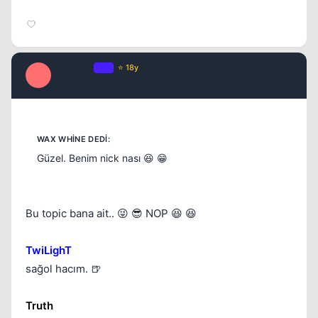
Prisoners
OP
⭐ 18y
P
17 yil once
#12
Güzel. Benim nick nası 😆 😁
Bu topic bana ait.. 😜 😎 NOP 😆 😆
TwiLighT
sağol hacım. 🍺
Truth