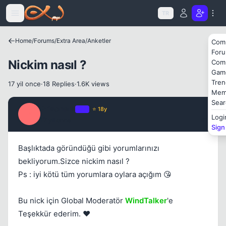
Icerige atla
TR
Home
/
Forums
/
Extra Area
/
Anketler
Com
For
Nickim nasıl ?
Com
Kapat
Gam
Tren
17 yil once
·
18 Replies
·
1.6K views
Mem
Sear
Prisoners
OP
⭐ 18y
P
Logi
17 yil once
#1
Sign
Başlıktada göründüğü gibi yorumlarınızı
bekliyorum.Sizce nickim nasıl ?
Ps : iyi kötü tüm yorumlara oylara açığım 😘
Bu nick için Global Moderatör
WindTalker
'e
Teşekkür ederim. ❤️