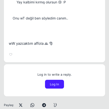
Yay kalbimi kırmış olursun 😢 :P
Onu wT değil ben söyledim canım..
wW yazcaktım affola 🙏 🎅
Log in to write a reply.
Log In
Paylaş: