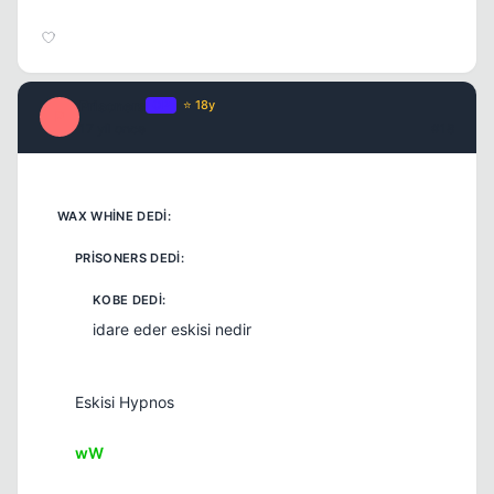
Prisoners
OP
⭐ 18y
P
17 yil once
#18
idare eder eskisi nedir
Eskisi Hypnos
wW