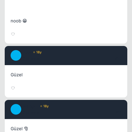
noob 😁
Truth
⭐ 18y
T
17 yil once
#10
Güzel
TwiLighT
⭐ 18y
T
17 yil once
#11
Güzel 🎅