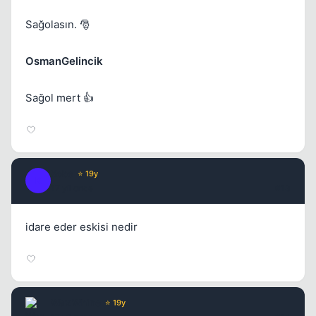
Sağolasın. 🎅
OsmanGelincik
Sağol mert 👍
Kobe
⭐ 19y
K
17 yil once
#13
idare eder eskisi nedir
Wax Whine
⭐ 19y