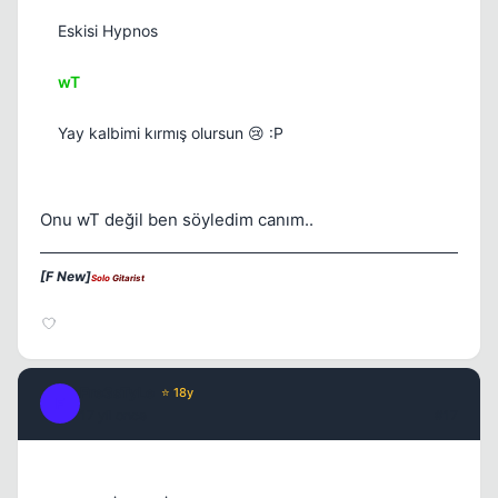
Eskisi Hypnos
wT
Yay kalbimi kırmış olursun 😢 :P
Onu wT değil ben söyledim canım..
[F New]
Solo
Gitarist
Fre3sTyLe
⭐ 18y
F
17 yil once
#17