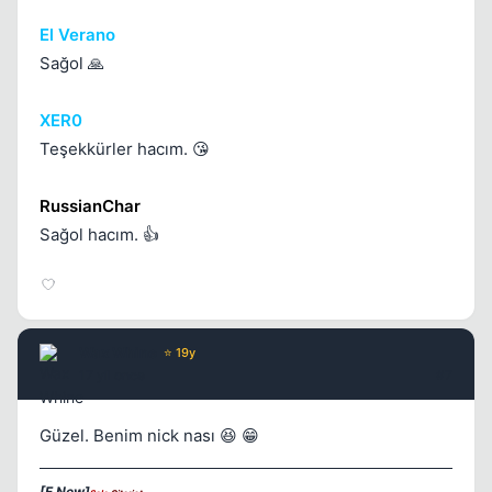
El Verano
Sağol 🙏
XER0
Teşekkürler hacım. 😘
RussianChar
Sağol hacım. 👍
Wax Whine
⭐ 19y
17 yil once
#7
Güzel. Benim nick nası 😆 😁
[F New]