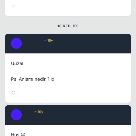
18 REPLIES
Kapat
Fre3sTyLe
⭐ 18y
F
17 yil once
#2
Güzel.
Ps: Anlamı nedir ? 🤘
XER0
⭐ 19y
X
17 yil once
#3
Hoş 😜