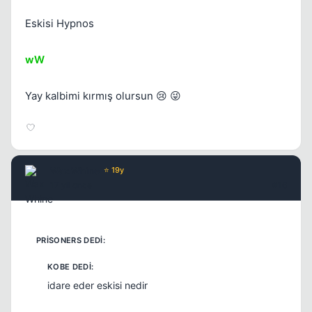
Eskisi Hypnos
wW
Yay kalbimi kırmış olursun 😢 😜
Wax Whine
⭐ 19y
17 yil once
#16
idare eder eskisi nedir