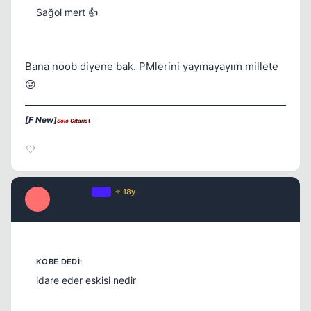
Sağol mert 👍
Bana noob diyene bak. PMlerini yaymayayım millete
😜
[F New]
Solo
Gitarist
Prisoners
OP
⭐ 18y
P
17 yil once
#15
idare eder eskisi nedir