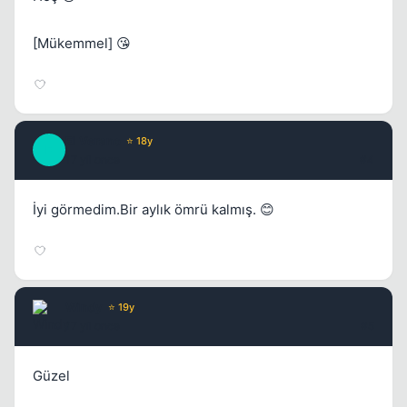
[Mükemmel] 😘
El Verano
⭐ 18y
E
17 yil once
#4
Kapat
İyi görmedim.Bir aylık ömrü kalmış. 😊
Windy
⭐ 19y
17 yil once
#5
Güzel