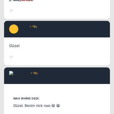
Solo
Gitarist
Agilla
⭐ 18y
A
17 yil once
#8
Kapat
Güzel
Windy
⭐ 19y
17 yil once
#9
Güzel. Benim nick nası 😆 😁