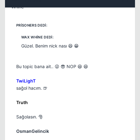
17 yil once
#14
Güzel. Benim nick nası 😆 😁
Bu topic bana ait.. 😜 😎 NOP 😆 😆
TwiLighT
sağol hacım. 🍺
Truth
Sağolasın. 🎅
OsmanGelincik