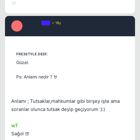
Prisoners
OP
⭐ 18y
P
17 yil once
#6
Güzel.
Ps: Anlamı nedir ? 🤘
Anlamı ; Tutsaklar,mahkumlar gibi birşey işte ama
soranlar olunca tutsak deyip geçiyorum :):)
wT
Kapat
Sağol 🍺