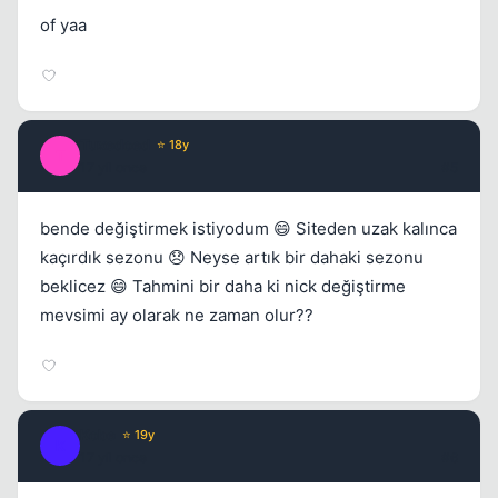
of yaa
Tuxedoed
⭐ 18y
T
17 yil once
#5
bende değiştirmek istiyodum 😄 Siteden uzak kalınca
kaçırdık sezonu 😞 Neyse artık bir dahaki sezonu
beklicez 😄 Tahmini bir daha ki nick değiştirme
mevsimi ay olarak ne zaman olur??
Kobe
⭐ 19y
K
17 yil once
#6