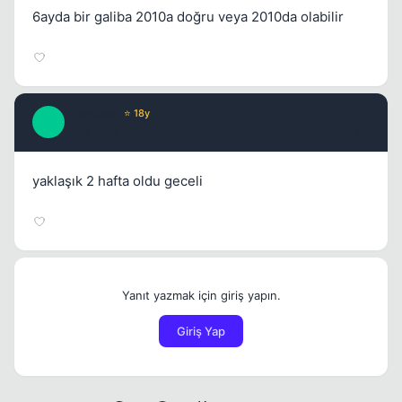
6ayda bir galiba 2010a doğru veya 2010da olabilir
Phantoso
⭐ 18y
P
17 yil once
#7
yaklaşık 2 hafta oldu geceli
Yanıt yazmak için giriş yapın.
Giriş Yap