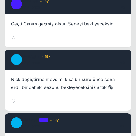
Achilles
⭐ 18y
A
17 yil once
#2
Geçti Canım geçmiş olsun.Seneyi bekliyeceksin.
TwiLighT
⭐ 18y
T
17 yil once
#3
Nick değiştirme mevsimi kısa bir süre önce sona
erdi. bir dahaki sezonu bekleyeceksiniz artık 🎭
Marinero
OP
⭐ 19y
M
17 yil once
#4