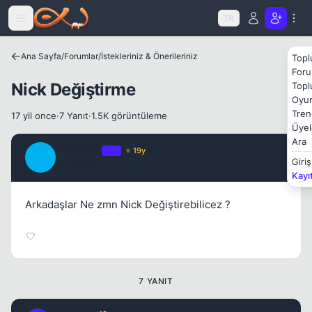
Icerige atla
Kapat
TR
Ana Sayfa
/
Forumlar
/
İstekleriniz & Önerileriniz
Topl
Foru
Nick Değiştirme
Topl
Oyun
Tren
17 yil once
·
7 Yanıt
·
1.5K görüntüleme
Üyel
Kapat
Ara
Marinero
OP
⭐ 19y
M
Giriş
17 yil once
#1
Kayı
Arkadaşlar Ne zmn Nick Değiştirebilicez ?
Kapat
7 YANIT