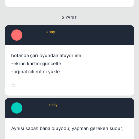
Kapat
5 YANIT
DemonBoy
⭐ 18y
D
17 yil once
#2
hotanda çarı oyundan atuyor ise
-ekran kartını güncelle
-orjinal cilient ni yükle
Unreminical
⭐ 18y
U
17 yil once
#3
Aynısı sabah bana oluyodu; yapman gereken şudur;