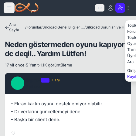
Icerige atla
TR
Ana
Topl
/
Forumlar
/
Silkroad Genel Bilgiler ve Update Bilgileri
/
Silkroad Sorunları ve Hataları
Sayfa
Foru
Kapat
Topl
Neden göstermeden oyunu kapıyor
Oyun
Tren
dc deqil.. Yardım Lütfen!
Üyel
Ara
17 yil once
·
5 Yanıt
·
1.1K görüntüleme
Giriş
Kayı
Hypnos
OP
⭐ 17y
H
17 yil once
#1
Kapat
- Ekran kartın oyunu desteklemiyor olabilir.
- Driverlarını güncellemeyi dene.
- Başka bir client dene.