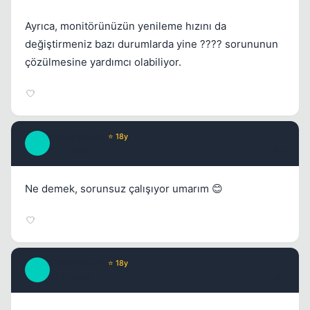
Ayrıca, monitörünüzün yenileme hızını da
değiştirmeniz bazı durumlarda yine ???? sorununun
çözülmesine yardımcı olabiliyor.
Unreminical
⭐ 18y
U
17 yil once
#4
Ne demek, sorunsuz çalışıyor umarım 😊
Unreminical
⭐ 18y
U
17 yil once
#5