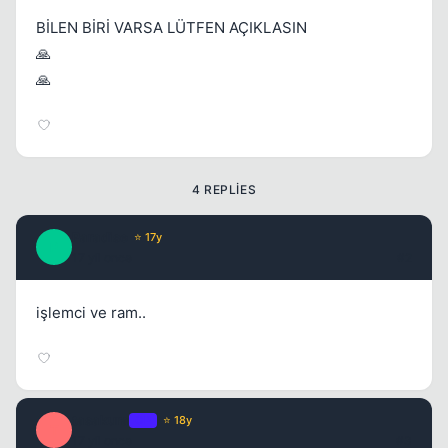
BİLEN BİRİ VARSA LÜTFEN AÇIKLASIN
🙏
🙏
4 REPLIES
Paradise
⭐ 17y
P
17 yil once
#2
işlemci ve ram..
tasakura
OP
⭐ 18y
T
17 yil once
#3