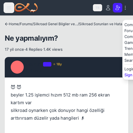
Kapat
Icerige atla
TR
Home
/
Forums
/
Silkroad Genel Bilgiler ve Update Bilgileri
/
Silkroad Sorunları ve Hataları
Com
For
Ne yapmalıyım?
Com
Gam
Tren
17 yil once
·
4 Replies
·
1.4K views
Mem
Sear
tasakura
OP
⭐ 18y
T
Logi
17 yil once
#1
Kapat
Sign
😈 😈
beyler 1.25 işlemci hızım 512 mb ram 256 ekran
kartım var
silkroad oynarken çok donuyor hangi özelliği
arttırırsam düzelir yada hangileri 👴