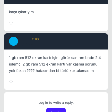
kaça çıkarıyım
2hoT4U
⭐ 18y
2
17 yil once
#4
1 gb ram 512 ekran kartı işini görür sanırım bnde 2.4
işlemci 2 gb ram 512 ekran kartı var kasma sorunu
yok fakan ???? hatasından bi türlü kurtulamadım
Log in to write a reply.