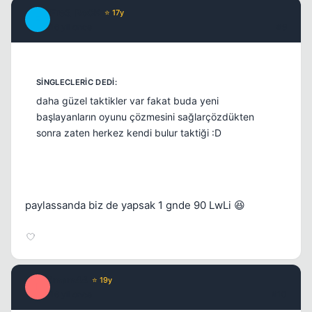
Fre3_RoCK
⭐ 17y
F
16 yil once
#9
daha güzel taktikler var fakat buda yeni
başlayanların oyunu çözmesini sağlarçözdükten
sonra zaten herkez kendi bulur taktiği :D
paylassanda biz de yapsak 1 gnde 90 LwLi 😆
imam44
⭐ 19y
I
16 yil once
#10