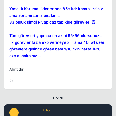
Yasaklı Koruma Liderlerinde 85e kdr kasabilirsiniz
ama zorlanırsanız bırakın ..
83 olduk şimdi N'yapıcaz tabikide görevleri 😉
Tüm görevleri yapınca en az bi 95-96 olursunuz ...
İlk görevler fazla exp vermeyebilir ama 40 lwl üzeri
görevlere gelince görev başı %10 %15 hatta %20
exp alıcaksınız ...
Alıntıdır...
11 YANIT
nurettinyasar
⭐ 17y
N
17 yil once
#2