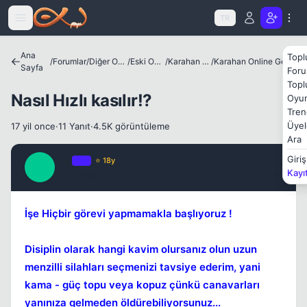
Icerige atla
TR
Kapat
Ana
Topl
/
Forumlar
/
Diğer Oyunlar
/
Eski Oyunlar
/
Karahan Online
/
Karahan Online Genel Bilgiler
Sayfa
Foru
Topl
Nasıl Hızlı kasılır!?
Oyun
Tren
Üyel
17 yil once
·
11 Yanıt
·
4.5K görüntüleme
Ara
Pro
Giriş
OP
⭐ 18y
P
Kayı
17 yil once
#1
Kapat
İşe Hiçbir görevi yapmamakla başlıyoruz !
Disiplin olarak hangi kavim olursanız olun uzun
menzilli silahları seçmenizi tavsiye ederim, yani
kama - güç topu veya kopuz çünkü canavarları
yanınıza gelmeden öldürebiliyorsunuz...