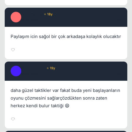
BaSoryong
⭐ 18y
B
16 yil once
#7
Paylaşım icin sağol bir çok arkadaşa kolaylık olucaktır
SingleCleric
⭐ 19y
S
16 yil once
#8
daha güzel taktikler var fakat buda yeni başlayanların
oyunu çözmesini sağlarçözdükten sonra zaten
herkez kendi bulur taktiği 😄