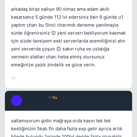
arkadaş biraz sallıyo 90 olmaz ama adam akıllı
kasarsanız 5 günde 112 lvl edersiniz ben 6 günde u1
yaptım charı bu 5inci charımdı deneme yanılmayla
sizde öğrenirsiniz 😊 yeni serverı bekliyorum kasmak
için sizde tavsiyem eski serverlarda acemiliğinizi atın
yeni serverda çoşun 😊 sakın ruha ve ustalığa
vermein statları charı heba etmiş olursunuz
emeğinize yazık zindelik ve güce verin.
SingleCleric
⭐ 19y
S
16 yil once
#11
sallamıyorum gidin mağraya orda kasın tek tek
kestiğinizin 5katı fln daha fazla exp gelir ayrıca artık
hilede bulundu 1günde 100lvl dende fazla olunabilir