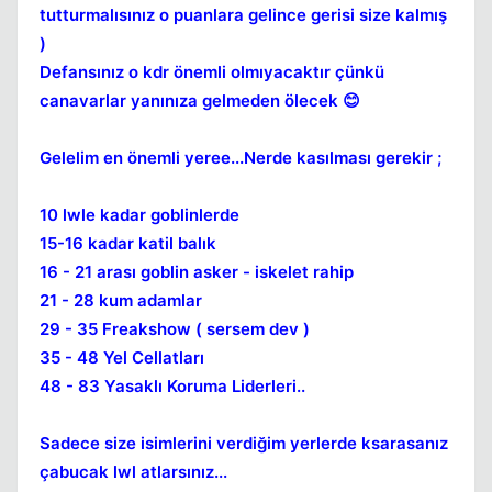
tutturmalısınız o puanlara gelince gerisi size kalmış
)
Defansınız o kdr önemli olmıyacaktır çünkü
canavarlar yanınıza gelmeden ölecek 😊
Gelelim en önemli yeree...Nerde kasılması gerekir ;
Kapat
10 lwle kadar goblinlerde
15-16 kadar katil balık
16 - 21 arası goblin asker - iskelet rahip
21 - 28 kum adamlar
29 - 35 Freakshow ( sersem dev )
35 - 48 Yel Cellatları
48 - 83 Yasaklı Koruma Liderleri..
Sadece size isimlerini verdiğim yerlerde ksarasanız
çabucak lwl atlarsınız...
Kapat