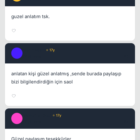
guzel anlatım tsk.
BlacKMisT
⭐ 17y
B
17 yil once
#3
anlatan kişi güzel anlatmış ,sende burada paylaşıp
bizi bilgilendirdiğin için saol
ImmorTaLGoD
⭐ 17y
I
17 yil once
#4
Güzel paylaşım teşekkürler.