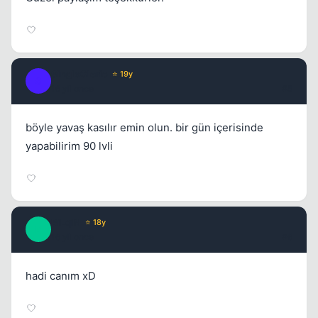
SingleCleric
⭐ 19y
S
16 yil once
#5
böyle yavaş kasılır emin olun. bir gün içerisinde
yapabilirim 90 lvli
BiLqiN
⭐ 18y
B
16 yil once
#6
hadi canım xD