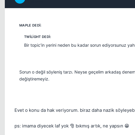
17 yil once
Bir topic'in yerini neden bu kadar sorun ediyorsunuz yah
Sorun o değil söyleniş tarzı. Neyse geçelim arkadaş dene
değiştiremeyiz.
Evet o konu da hak veriyorum. biraz daha nazik söyleyebi
ps: imama diyecek laf yok 🎅 bıkmış artık, ne yapsın 😁