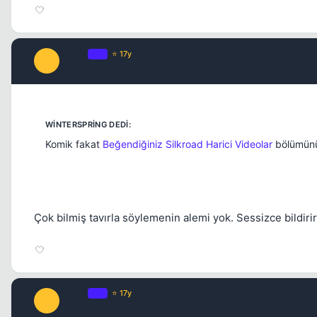
Maple
OP
⭐ 17y
M
17 yil once
Komik fakat
Beğendiğiniz Silkroad Harici Videolar
bölümünü
Çok bilmiş tavırla söylemenin alemi yok. Sessizce bildirir t
Maple
OP
⭐ 17y
M
17 yil once