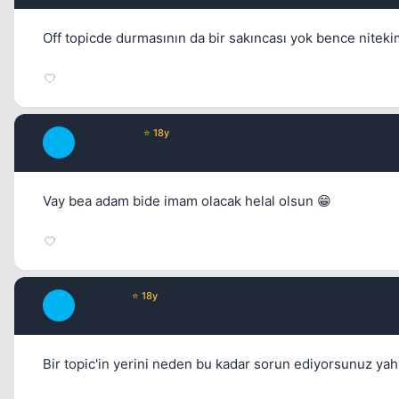
Off topicde durmasının da bir sakıncası yok bence nite
Continuum
⭐ 18y
C
17 yil once
Vay bea adam bide imam olacak helal olsun 😁
TwiLighT
⭐ 18y
T
17 yil once
Bir topic'in yerini neden bu kadar sorun ediyorsunuz yah