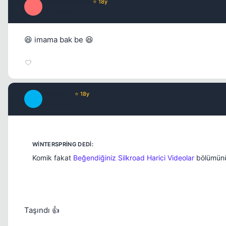
Optimus Prime
⭐ 18y
O
17 yil once
😆 imama bak be 😆
TwiLighT
⭐ 18y
T
17 yil once
Komik fakat
Beğendiğiniz Silkroad Harici Videolar
bölümünü
Taşındı 👍