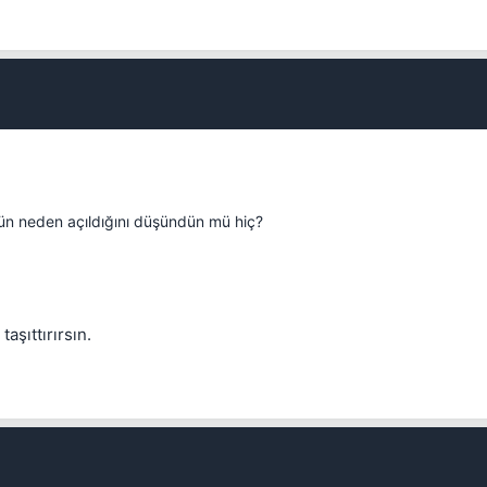
n neden açıldığını düşündün mü hiç?
Kapat
aşıttırırsın.