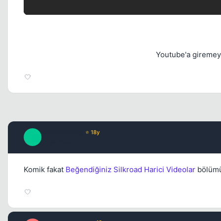
Youtube'a giremeye
Winterspring
⭐ 18y
W
17 yil once
Komik fakat
Beğendiğiniz Silkroad Harici Videolar
bölümü