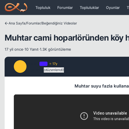
Icerige atla
Topluluk
Forumlar
Topluluklar
Oyunlar
T
Ana Sayfa
/
Forumlar
/
Beğendiğiniz Videolar
Muhtar cami hoparlöründen köy h
17 yil once
·
10 Yanıt
·
1.3K görüntüleme
Maple
OP
⭐ 17y
M
17 yil once
(düzenlendi)
Muhtar suyu fazla kullan