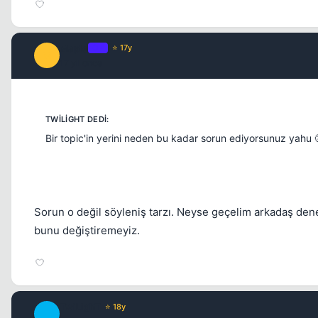
Maple
OP
⭐ 17y
M
17 yil once
Bir topic'in yerini neden bu kadar sorun ediyorsunuz yahu 
Sorun o değil söyleniş tarzı. Neyse geçelim arkadaş de
bunu değiştiremeyiz.
TwiLighT
⭐ 18y
T