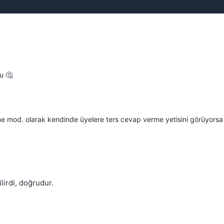
u 🤔
me mod. olarak kendinde üyelere ters cevap verme yetisini görüyors
lirdi, doğrudur.