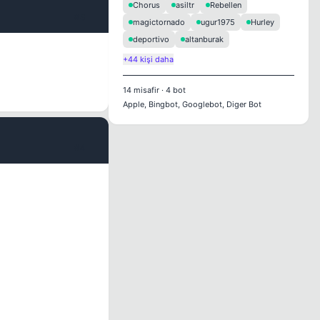
Chorus
asiltr
Rebellen
#3
magictornado
ugur1975
Hurley
deportivo
altanburak
+44 kişi daha
14
misafir
·
4
bot
Apple, Bingbot, Googlebot, Diger Bot
#4