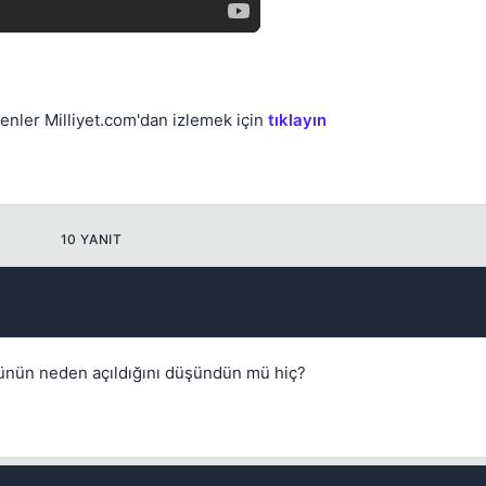
Kapat
nler Milliyet.com'dan izlemek için
tıklayın
10 YANIT
Kapat
nün neden açıldığını düşündün mü hiç?