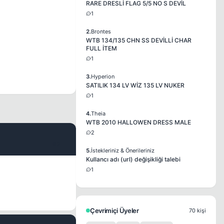
RARE DRESLİ FLAG 5/5 NO S DEVİL
1
2.
Brontes
WTB 134/135 CHN SS DEVİLLİ CHAR
FULL İTEM
1
3.
Hyperion
SATILIK 134 LV WİZ 135 LV NUKER
1
4.
Theia
WTB 2010 HALLOWEN DRESS MALE
2
#2
5.
İstekleriniz & Önerileriniz
Kullancı adı (url) değişikliği talebi
1
Çevrimiçi Üyeler
70 kişi