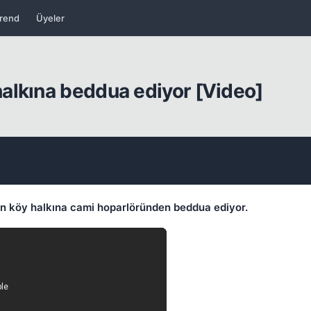
rend
Üyeler
alkına beddua ediyor [Video]
Kapat
an köy halkına cami hoparlöründen beddua ediyor.
Kapat