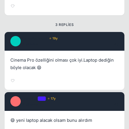
3 REPLIES
BlackMarshall
⭐ 19y
B
17 yil once
#2
Cinema Pro özelliğini olması çok iyi.Laptop dediğin
böyle olacak 😄
Hyperion
OP
⭐ 17y
H
17 yil once
#3
😄 yeni laptop alacak olsam bunu alırdım