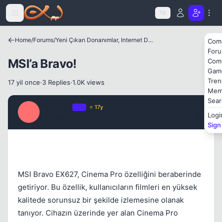
Icerige atla
TR
Home
/
Forums
/
Yeni Çıkan Donanımlar, Internet Dünyası ve Benzer Konular
Com
For
Kapat
MSI’a Bravo!
Com
Gam
Tren
17 yil once
·
3 Replies
·
1.0K views
Mem
Sear
Hyperion
OP
⭐ 17y
H
Logi
17 yil once
#1
Sign
Kapat
MSI Bravo EX627, Cinema Pro özelliğini beraberinde
getiriyor. Bu özellik, kullanıcıların filmleri en yüksek
kalitede sorunsuz bir şekilde izlemesine olanak
tanıyor. Cihazın üzerinde yer alan Cinema Pro