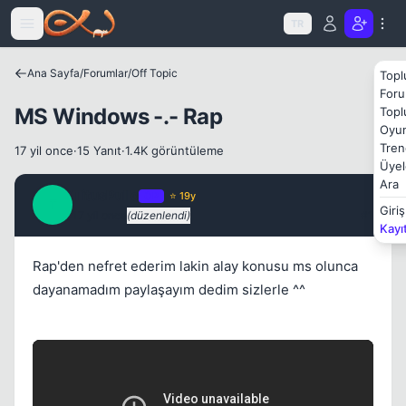
Icerige atla
TR
Ana Sayfa
/
Forumlar
/
Off Topic
Topl
Foru
MS Windows -.- Rap
Topl
Kapat
Oyun
Tren
17 yil once
·
15 Yanıt
·
1.4K görüntüleme
Üyel
Ara
TitusPullo
OP
⭐ 19y
T
Giriş
17 yil once
(düzenlendi)
#1
Kayı
Rap'den nefret ederim lakin alay konusu ms olunca
dayanamadım paylaşayım dedim sizlerle ^^
Kapat