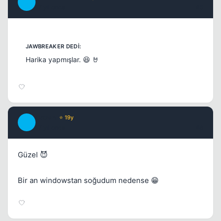
S
17 yil once
#5
Kapat
Harika yapmışlar. 😆 🤘
Crown
⭐ 19y
C
17 yil once
#6
Güzel 😈
Bir an windowstan soğudum nedense 😁