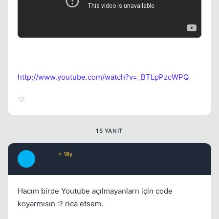
Kapat
http://www.youtube.com/watch?v=_BTLpPzcWPQ
15 YANIT
Kapat
Mojito
⭐ 18y
M
17 yil once
#2
Hacım birde Youtube açılmayanlarn için code
koyarmısın :? rica etsem.