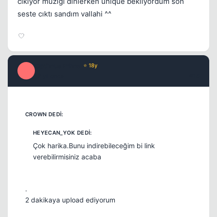
cıkıyor muzıgı dınlerken unıque beklıyordum son
seste cıktı sandım vallahi ^^
Optimus Prime
⭐ 18y
O
17 yil once
#15
Çok harika.Bunu indirebileceğim bi link
verebilirmisiniz acaba
.
2 dakikaya upload ediyorum