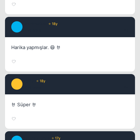
JawBreaker
⭐ 18y
J
17 yil once
#3
Harika yapmışlar. 😆 🤘
Agilla
⭐ 18y
A
17 yil once
#4
🤘 Süper 🤘
SatanicTurtle
⭐ 17y