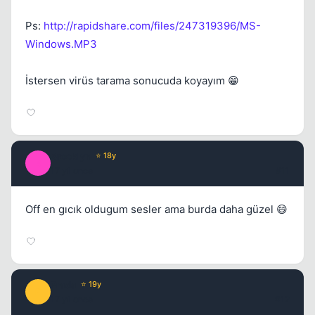
Ps:
http://rapidshare.com/files/247319396/MS-
Windows.MP3
İstersen virüs tarama sonucuda koyayım 😁
Brooklyn
⭐ 18y
B
17 yil once
#11
Off en gıcık oldugum sesler ama burda daha güzel 😄
Prada
⭐ 19y
P
17 yil once
#12