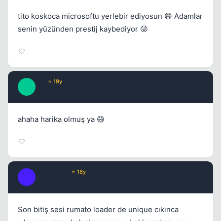
tito koskoca microsoftu yerlebir ediyosun 😄 Adamlar
senin yüzünden prestij kaybediyor 😜
Liu
⭐ 19y
L
17 yil once
#13
ahaha harika olmuş ya 😄
Fre3sTyLe
⭐ 18y
F
17 yil once
#14
Son bitiş sesi rumato loader de unique cıkınca