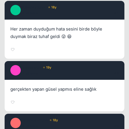
SuperNaturaL
⭐ 18y
S
17 yil once
#7
Her zaman duyduğum hata sesini birde böyle
duymak biraz tuhaf geldi 😜 😆
Passsaport
⭐ 19y
P
17 yil once
#8
gerçekten yapan güsel yapmıs eline sağlık
Optimus Prime
⭐ 18y
O
17 yil once
#9