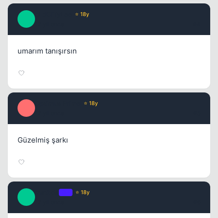
oLdCiTyLee
⭐ 18y
O
17 yil once
#4
umarım tanışırsın
Optimus Prime
⭐ 18y
O
17 yil once
#5
Güzelmiş şarkı
matilda
OP
⭐ 18y
M
17 yil once
#6