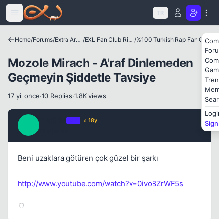
Icerige atla
TR
Home
/
Forums
/
Extra Area
/
EXL Fan Club Ring
/
%100 Turkish Rap Fan Club
Com
For
Kapat
Mozole Mirach - A'raf Dinlemeden
Com
Gam
Geçmeyin Şiddetle Tavsiye
Tren
Mem
17 yil once
·
10 Replies
·
1.8K views
Sear
Logi
matilda
OP
⭐ 18y
Sign
M
17 yil once
#1
Kapat
Beni uzaklara götüren çok güzel bir şarkı
http://www.youtube.com/watch?v=0ivo8ZrWF5s