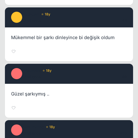
FoundeR
⭐ 18y
F
17 yil once
#8
Mükemmel bir şarkı dinleyince bi değişik oldum
Prisoners
⭐ 18y
P
17 yil once
#9
Güzel şarkıymış ..
BaSoryong
⭐ 18y
B
17 yil once
#10