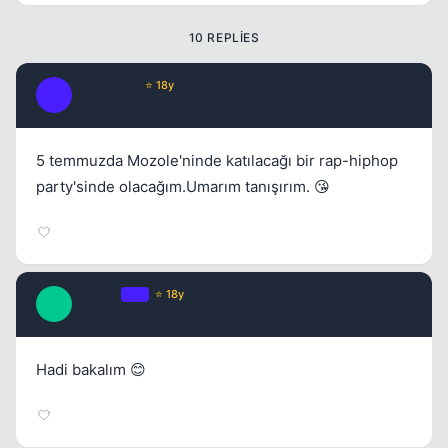
Kapat
10 REPLIES
Fre3sTyLe
⭐ 18y
F
17 yil once
#2
5 temmuzda Mozole'ninde katılacağı bir rap-hiphop
party'sinde olacağım.Umarım tanışırım. 😘
Kapat
matilda
OP
⭐ 18y
M
17 yil once
#3
Hadi bakalım 😊