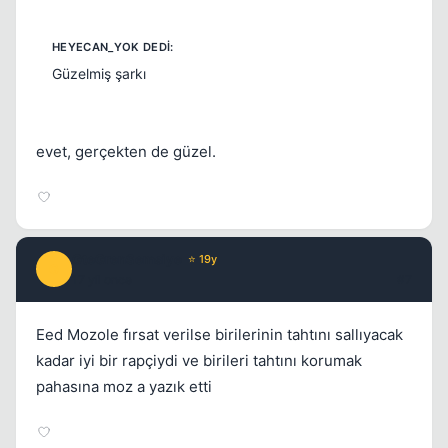
Güzelmiş şarkı
evet, gerçekten de güzel.
GteGrenSemsiye
⭐ 19y
G
17 yil once
#7
Eed Mozole fırsat verilse birilerinin tahtını sallıyacak
kadar iyi bir rapçiydi ve birileri tahtını korumak
pahasına moz a yazık etti