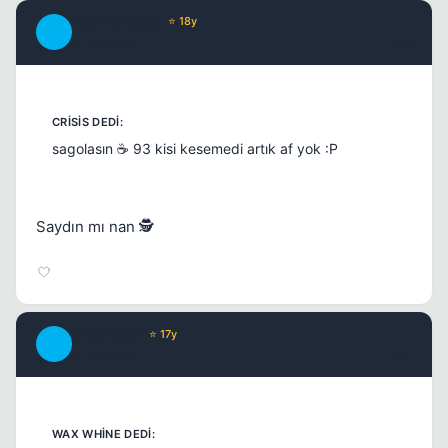
DeathCharger
⭐ 18y
D
17 yil once
#16
sagolasın ☕ 93 kisi kesemedi artık af yok :P
Saydın mı nan 🕵️
chipshajen
⭐ 17y
C
17 yil once
#17