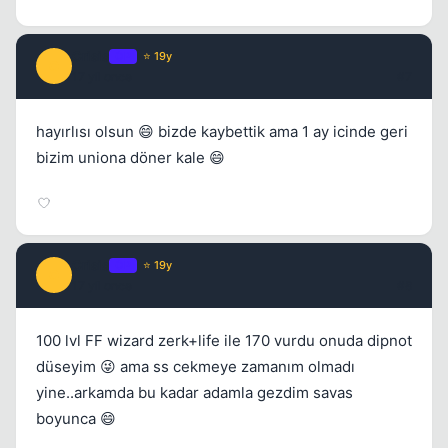
Crisis
OP
⭐ 19y
C
17 yil once
#7
hayırlısı olsun 😄 bizde kaybettik ama 1 ay icinde geri
bizim uniona döner kale 😄
Kapat
Crisis
OP
⭐ 19y
C
17 yil once
#8
100 lvl FF wizard zerk+life ile 170 vurdu onuda dipnot
düseyim 😜 ama ss cekmeye zamanım olmadı
yine..arkamda bu kadar adamla gezdim savas
boyunca 😄