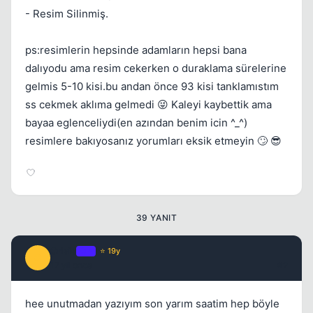
- Resim Silinmiş.
ps:resimlerin hepsinde adamların hepsi bana
dalıyodu ama resim cekerken o duraklama sürelerine
gelmis 5-10 kisi.bu andan önce 93 kisi tanklamıstım
ss cekmek aklıma gelmedi 😜 Kaleyi kaybettik ama
bayaa eglenceliydi(en azından benim icin ^_^)
resimlere bakıyosanız yorumları eksik etmeyin 🙄 😎
Kapat
39 YANIT
Crisis
OP
⭐ 19y
C
17 yil once
#2
hee unutmadan yazıyım son yarım saatim hep böyle