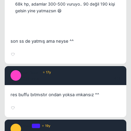
68k hp, adamlar 300-500 vuruyo.. 90 değil 190 kişi
gelsin yine yatmazsın 😆
son ss de yatmış ama neyse ^^
desTibaa `
⭐ 17y
D
17 yil once
#18
res buffu bıtmıstır ondan yoksa ımkansız ^^
Crisis
OP
⭐ 19y
C