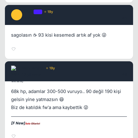
Crisis
OP
⭐ 19y
C
17 yil once
#5
sagolasın ☕ 93 kisi kesemedi artık af yok 😜
Wax Whine
⭐ 19y
Kapat
17 yil once
#6
68k hp, adamlar 300-500 vuruyo.. 90 değil 190 kişi
gelsin yine yatmazsın 😆
Biz de katıldık fw'a ama kaybettik 😜
[F New]
Solo
Gitarist