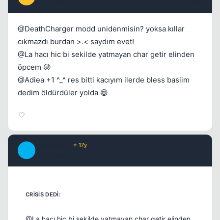
17 yil once
#19
@DeathCharger modd unidenmisin? yoksa kıllar
cıkmazdı burdan >.< saydım evet!
@La hacı hic bi sekilde yatmayan char getir elinden
öpcem 😜
@Adiea +1 ^_^ res bitti kacıyım ilerde bless basiim
dedim öldürdüler yolda 😄
chipshajen
⭐ 17y
C
17 yil once
#20
@La hacı hic bi sekilde yatmayan char getir elinden