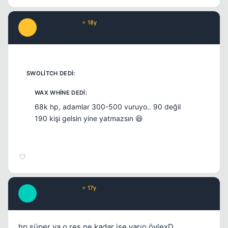
infusserabLe
⭐ 18y
I
17 yil once
#13
68k hp, adamlar 300-500 vuruyo.. 90 değil
190 kişi gelsin yine yatmazsın 😆
MMe_Nobles
⭐ 17y
M
17 yil once
#14
hp süper ya o res ne kadar işe yarıo öylexD