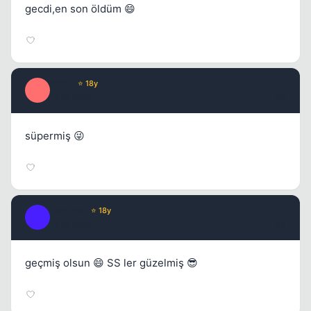
gecdi,en son öldüm 😄
nxzv!
⭐ 18y
N
17 yil once
#3
Kapat
süpermiş 😜
Lacivert
⭐ 18y
L
17 yil once
#4
Kapat
geçmiş olsun 😄 SS ler güzelmiş 😎