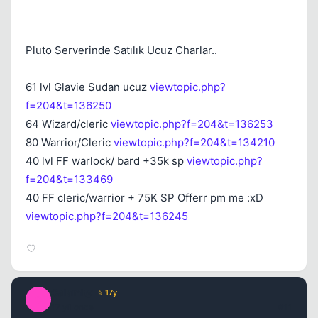
Pluto Serverinde Satılık Ucuz Charlar..
61 lvl Glavie Sudan ucuz
viewtopic.php?
f=204&t=136250
64 Wizard/cleric
viewtopic.php?f=204&t=136253
80 Warrior/Cleric
viewtopic.php?f=204&t=134210
40 lvl FF warlock/ bard +35k sp
viewtopic.php?
f=204&t=133469
40 FF cleric/warrior + 75K SP Offerr pm me :xD
viewtopic.php?f=204&t=136245
Calamity
⭐ 17y
C
17 yil once
#11