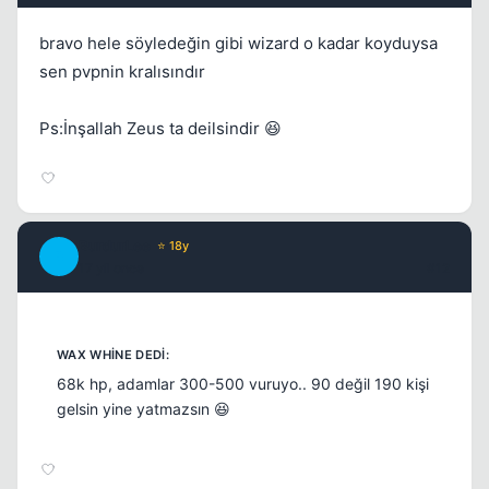
bravo hele söyledeğin gibi wizard o kadar koyduysa
sen pvpnin kralısındır
Ps:İnşallah Zeus ta deilsindir 😆
BurdurLee
⭐ 18y
B
17 yil once
#12
68k hp, adamlar 300-500 vuruyo.. 90 değil 190 kişi
gelsin yine yatmazsın 😆