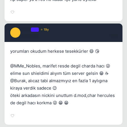
Crisis
OP
⭐ 19y
C
17 yil once
#15
yorumları okudum herkese tesekkürler 😄 😘
@MMe_Nobles, marifet resde degil charda hacı 😜
elime sun shieldimi alıyım tüm server gelsin 😁 ☕
@Burak, alıcaz tabi almazmıyız en fazla 1 aylıgına
kiraya verdik sadece 😉
öteki arkadasın nickini unuttum d.mod,char hercules
de degil hacı korkma 😜 😁 😁