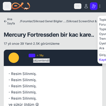
Icerige atla
TR
Kapat
Ana
Topl
/
Forumlar
/
Silkroad Genel Bilgiler ve Update Bilgileri
/
Silkroad ScreenShot & Video
Sayfa
Foru
Topl
Mercury Fortressden bir kac kare..
Oyun
Tren
Üyel
17 yil once
·
39 Yanıt
·
2.5K görüntüleme
Ara
Crisis
Giriş
OP
⭐ 19y
C
Kayı
17 yil once
(düzenlendi)
#1
- Resim Silinmiş.
- Resim Silinmiş.
- Resim Silinmiş.
- Resim Silinmiş.
Kapat
- Resim Silinmiş.
ve sükür öldüm 😜