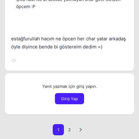
öpcem :P
estağfurullah hacım ne öpcen her char yatar arkadaş
öyle diyince bende bi göstereim dedim =)
Yanıt yazmak için giriş yapın.
Giriş Yap
1
2