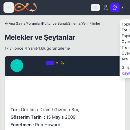
Icerige atla
TR
Kapat
Ana Sayfa
/
Forumlar
/
Kültür ve Sanat
/
Sinema
/
Yeni Filmler
Topl
Foru
Melekler ve Şeytanlar
Topl
Oyun
Tren
17 yil once
·
4 Yanıt
·
1.6K görüntüleme
Üyel
Ara
Old School
OP
⭐ 19y
O
Giriş
17 yil once
#1
Kayı
Kapat
Tür :
Gerilim / Dram / Gizem / Suç
Gösterim Tarihi :
15 Mayıs 2009
Yönetmen :
Ron Howard