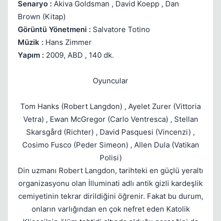
Senaryo :
Akiva Goldsman , David Koepp , Dan
Brown (Kitap)
Görüntü Yönetmeni :
Salvatore Totino
Müzik :
Hans Zimmer
Yapım :
2009, ABD , 140 dk.
Kapat
Oyuncular
Tom Hanks (Robert Langdon) , Ayelet Zurer (Vittoria
Vetra) , Ewan McGregor (Carlo Ventresca) , Stellan
Skarsgård (Richter) , David Pasquesi (Vincenzi) ,
Cosimo Fusco (Peder Simeon) , Allen Dula (Vatikan
Polisi)
Din uzmanı Robert Langdon, tarihteki en güçlü yeraltı
organizasyonu olan İlluminati adlı antik gizli kardeşlik
cemiyetinin tekrar dirildiğini öğrenir. Fakat bu durum,
onların varlığından en çok nefret eden Katolik