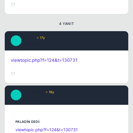
4 YANIT
Platiny
⭐ 17y
P
17 yil once
#2
viewtopic.php?f=124&t=130731
BrendiBelle
⭐ 18y
B
17 yil once
#3
viewtopic.php?f=124&t=130731