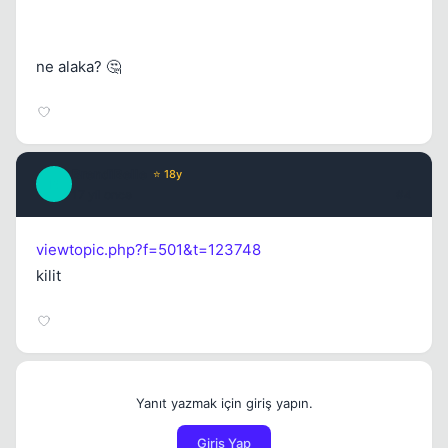
ne alaka? 🤔
BrendiBelle
⭐ 18y
B
17 yil once
#4
viewtopic.php?f=501&t=123748
kilit
Yanıt yazmak için giriş yapın.
Giriş Yap