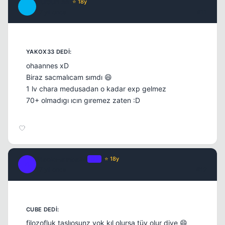
BurdurLee
⭐ 18y
B
17 yil once
#11
ohaannes xD
Biraz sacmalıcam sımdı 😄
1 lv chara medusadan o kadar exp gelmez
70+ olmadıgı ıcın gıremez zaten :D
BlackMamba24
OP
⭐ 18y
B
17 yil once
#12
filozofluk taslıosunz yok kıl olursa tüy olur diye 😄