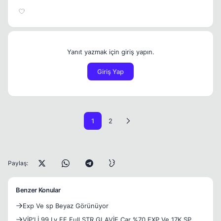
Yanıt yazmak için giriş yapın.
Giriş Yap
1
2
Paylaş:
Benzer Konular
Exp Ve sp Beyaz Görünüyor
VİP'Lİ 99 Lv FF Full STR GLAVİE Çar %70 EXP Ve 17K SP