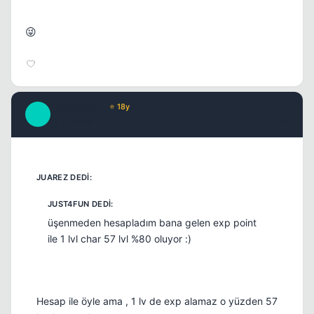
😜
_MaGiCiNe_
⭐ 18y
_
17 yil once
#9
üşenmeden hesapladım bana gelen exp point
ile 1 lvl char 57 lvl %80 oluyor :)
Hesap ile öyle ama , 1 lv de exp alamaz o yüzden 57