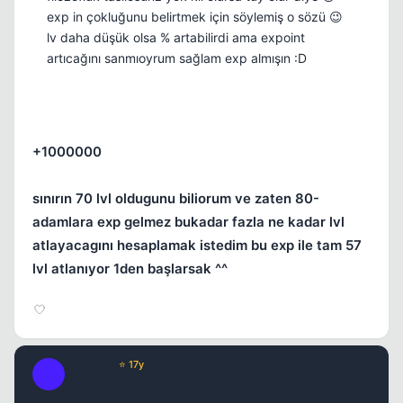
exp in çokluğunu belirtmek için söylemiş o sözü 😉
lv daha düşük olsa % artabilirdi ama expoint
artıcağını sanmıoyrum sağlam exp almışın :D
+1000000
sınırın 70 lvl oldugunu biliorum ve zaten 80-
adamlara exp gelmez bukadar fazla ne kadar lvl
atlayacagını hesaplamak istedim bu exp ile tam 57
lvl atlanıyor 1den başlarsak ^^
Impossy
⭐ 17y
I
17 yil once
#13