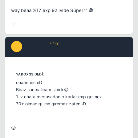
way beaa %17 exp 92 lvlde Süperrr 😄
infusserabLe
⭐ 18y
I
17 yil once
#14
ohaannes xD
Biraz sacmalıcam sımdı 😄
1 lv chara medusadan o kadar exp gelmez
70+ olmadıgı ıcın gıremez zaten :D
😜