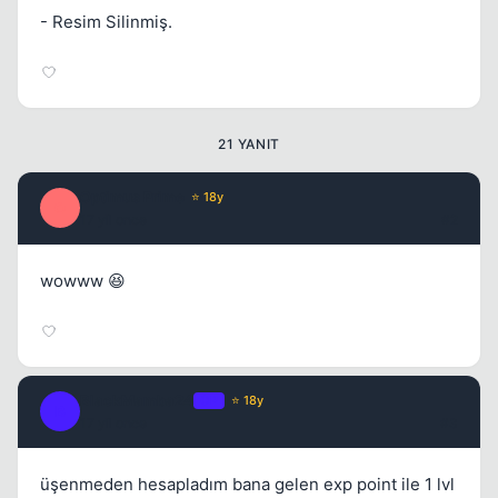
- Resim Silinmiş.
Kapat
21 YANIT
Optimus Prime
⭐ 18y
O
17 yil once
#2
wowww 😆
Kapat
BlackMamba24
OP
⭐ 18y
B
17 yil once
#3
üşenmeden hesapladım bana gelen exp point ile 1 lvl