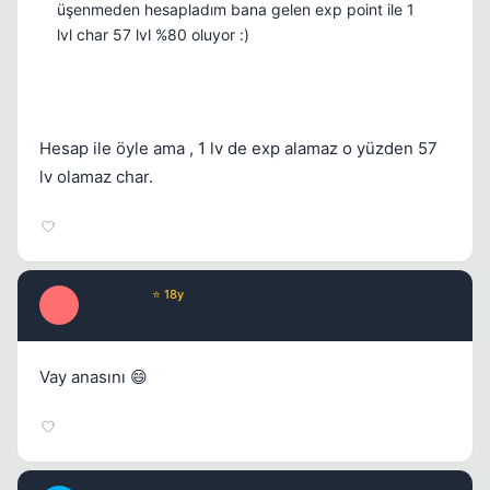
üşenmeden hesapladım bana gelen exp point ile 1
lvl char 57 lvl %80 oluyor :)
Hesap ile öyle ama , 1 lv de exp alamaz o yüzden 57
lv olamaz char.
Kapat
Inception
⭐ 18y
I
17 yil once
#6
Vay anasını 😄
Kapat