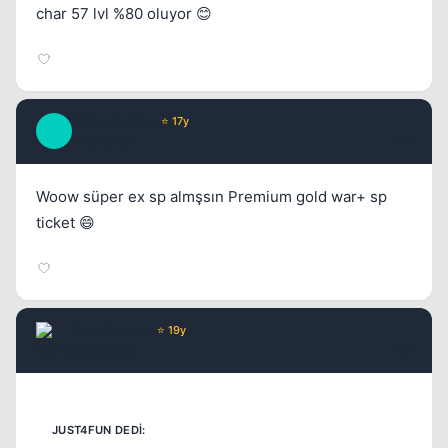
char 57 lvl %80 oluyor 😊
MMe_Nobles
⭐ 17y
M
17 yil once
#4
Woow süper ex sp almşsın Premium gold war+ sp
ticket 😄
Kapat
DukeNukem
⭐ 19y
17 yil once
#5
Kapat