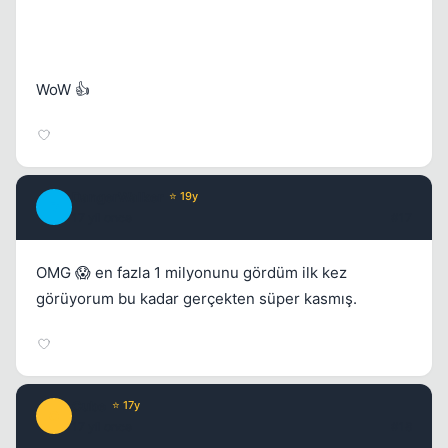
WoW 👍
DangerWalker
⭐ 19y
D
17 yil once
#17
OMG 😱 en fazla 1 milyonunu gördüm ilk kez
görüyorum bu kadar gerçekten süper kasmış.
Cube
⭐ 17y
C
17 yil once
#18