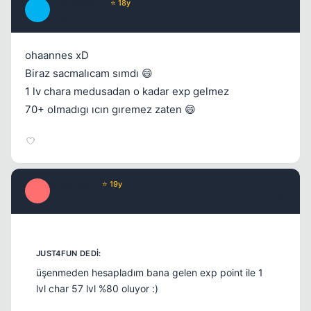
|_YakOx33_|
⭐ 18y
|
17 yil once
#7
ohaannes xD
Biraz sacmalıcam sımdı 😄
Kapat
1 lv chara medusadan o kadar exp gelmez
70+ olmadıgı ıcın gıremez zaten 😄
Misproject
⭐ 19y
M
17 yil once
#8
üşenmeden hesapladım bana gelen exp point ile 1
lvl char 57 lvl %80 oluyor :)