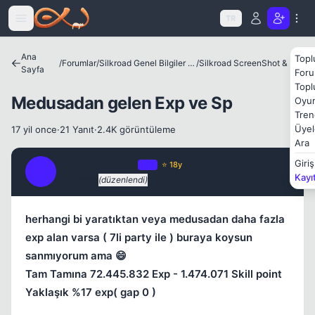
Icerige atla
TR
Ana
Topl
/
Forumlar
/
Silkroad Genel Bilgiler ve Update Bilgileri
/
Silkroad ScreenShot & Video
Sayfa
Foru
Topl
Medusadan gelen Exp ve Sp
Oyun
Tren
Kapat
Üyel
17 yil once
·
21 Yanıt
·
2.4K görüntüleme
Ara
BlackMamba24
Giriş
OP
⭐ 18y
B
Kayı
17 yil once
(düzenlendi)
#1
herhangi bi yaratıktan veya medusadan daha fazla
exp alan varsa ( 7li party ile ) buraya koysun
sanmıyorum ama 😄
Tam Tamına 72.445.832 Exp - 1.474.071 Skill point
Yaklaşık %17 exp( gap 0 )