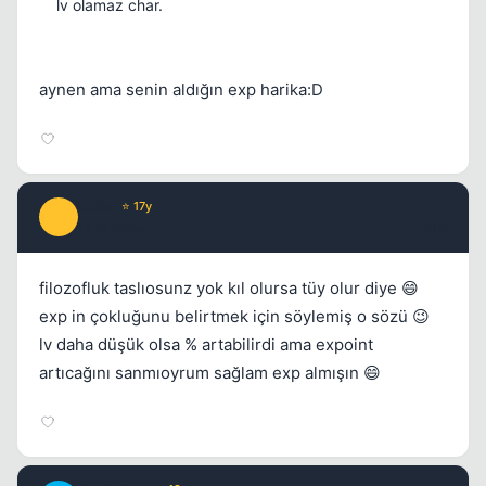
lv olamaz char.
aynen ama senin aldığın exp harika:D
Cube
⭐ 17y
C
17 yil once
#10
filozofluk taslıosunz yok kıl olursa tüy olur diye 😄
exp in çokluğunu belirtmek için söylemiş o sözü 😉
lv daha düşük olsa % artabilirdi ama expoint
artıcağını sanmıoyrum sağlam exp almışın 😄