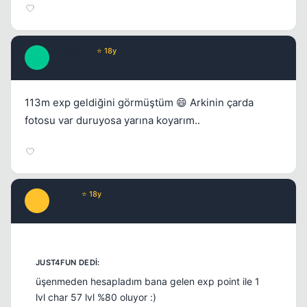
magnesia
⭐ 18y
M
17 yil once
#15
113m exp geldiğini görmüştüm 😄 Arkinin çarda
fotosu var duruyosa yarına koyarım..
ManlY
⭐ 18y
M
17 yil once
#16
üşenmeden hesapladım bana gelen exp point ile 1
lvl char 57 lvl %80 oluyor :)