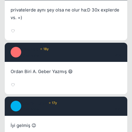
privatelerde aynı şey olsa ne olur ha:D 30x explerde
vs. =)
alican96
⭐ 18y
A
17 yil once
#19
Ordan Biri A. Geber Yazmış 😄
SatanicTurtle
⭐ 17y
S
17 yil once
#20
İyi gelmiş 😉