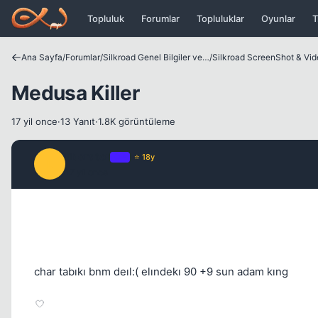
Icerige atla
Topluluk
Forumlar
Topluluklar
Oyunlar
T
Ana Sayfa
/
Forumlar
/
Silkroad Genel Bilgiler ve Update Bilgileri
/
Silkroad ScreenShot & Vi
Medusa Killer
17 yil once
·
13 Yanıt
·
1.8K görüntüleme
liberator
OP
⭐ 18y
L
17 yil once
char tabıkı bnm deıl:( elındekı 90 +9 sun adam kıng