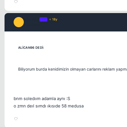
liberator
OP
⭐ 18y
L
17 yil once
Biliyorum burda kenidimizin olmayan carlarını reklam ya
bnm soledıım adamla aynı :S
o zmn deıl sımdı ıkısıde 58 medusa