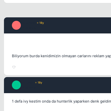
alican96
⭐ 18y
A
17 yil once
Biliyorum burda kenidimizin olmayan carlarını reklam y
DuLGeR
⭐ 18y
D
17 yil once
1 defa ivy kestim onda da hunterlik yaparken denk geldim