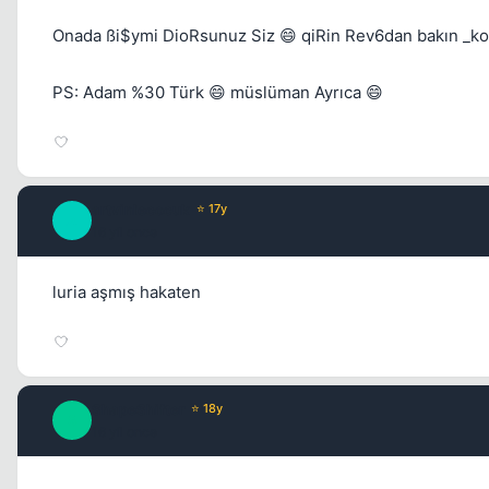
Onada ßi$ymi DioRsunuz Siz 😄 qiRin Rev6dan bakın _k
PS: Adam %30 Türk 😄 müslüman Ayrıca 😄
artvinlecocuk
⭐ 17y
A
16 yil once
luria aşmış hakaten
ShapeShifter
⭐ 18y
S
16 yil once