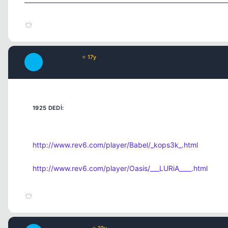
chipshajen
⭐ 17y
C
16 yil once
http://www.rev6.com/player/Babel/_kops3k_.html
http://www.rev6.com/player/Oasis/___LURiA____.html
⭐ 19y