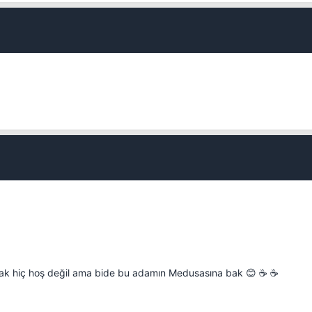
Kapat
Kapat
pmak hiç hoş değil ama bide bu adamın Medusasına bak 😊 ☕ ☕