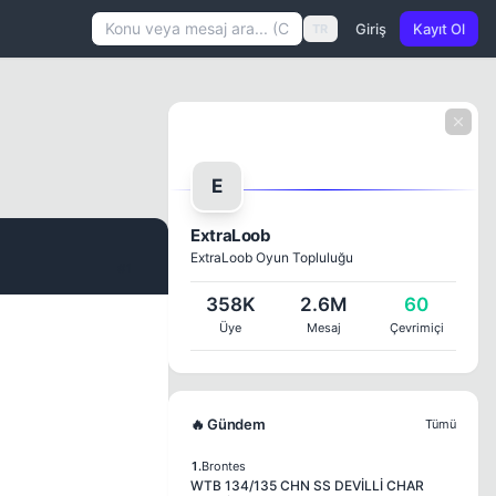
Giriş
Kayıt Ol
TR
E
ExtraLoob
ExtraLoob Oyun Topluluğu
#1
358K
2.6M
60
Üye
Mesaj
Çevrimiçi
🔥 Gündem
Tümü
1.
Brontes
WTB 134/135 CHN SS DEVİLLİ CHAR