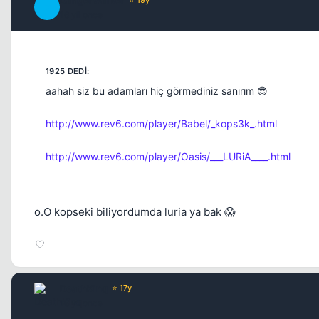
DangerWalker
D
16 yil once
aahah siz bu adamları hiç görmediniz sanırım 😎
http://www.rev6.com/player/Babel/_kops3k_.html
http://www.rev6.com/player/Oasis/___LURiA____.html
o.O kopseki biliyordumda luria ya bak 😱
DeathKinq
⭐ 17y
16 yil once