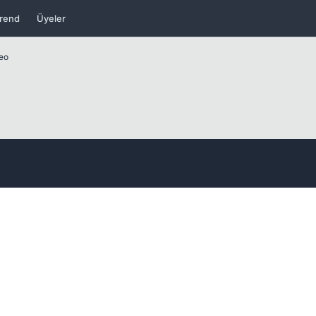
rend
Üyeler
deo
Kapat
Kapat