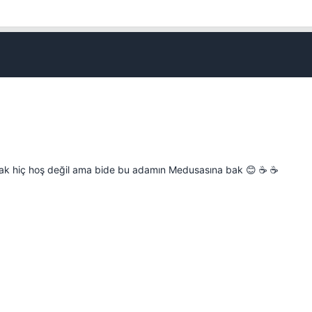
pmak hiç hoş değil ama bide bu adamın Medusasına bak 😊 ☕ ☕
Kapat