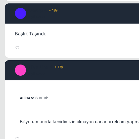
Fre3sTyLe
⭐ 18y
F
16 yil once
Başlık Taşındı.
_SilverLine_2
⭐ 17y
_
16 yil once
Biliyorum burda kenidimizin olmayan carlarını reklam ya