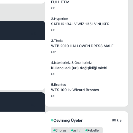
FULL İTEM
1
2.
Hyperion
SATILIK 134 LV WİZ 135 LV NUKER
1
#2
3.
Theia
WTB 2010 HALLOWEN DRESS MALE
2
4.
İstekleriniz & Önerileriniz
Kullancı adı (url) değişikliği talebi
1
5.
Brontes
WTS 109 Lv Wizard Brontes
1
#3
Çevrimiçi Üyeler
60 kişi
Chorus
asiltr
Rebellen