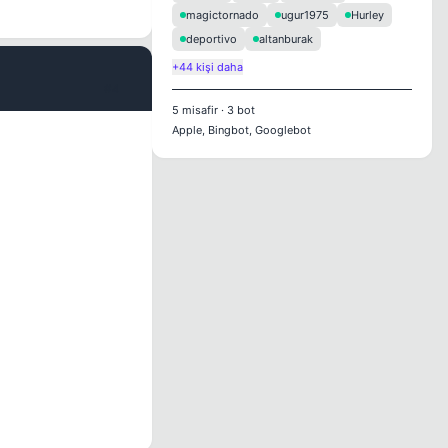
magictornado
ugur1975
Hurley
deportivo
altanburak
+44 kişi daha
#4
5
misafir
·
3
bot
Apple, Bingbot, Googlebot