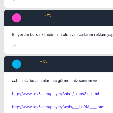
_SilverLine_2
⭐ 17y
_
16 yil once
Biliyorum burda kenidimizin olmayan carlarını reklam y
Minotoche
⭐ 17y
M
16 yil once
aahah siz bu adamları hiç görmediniz sanırım 😎
http://www.rev6.com/player/Babel/_kops3k_.html
http://www.rev6.com/player/Oasis/___LURiA____.html