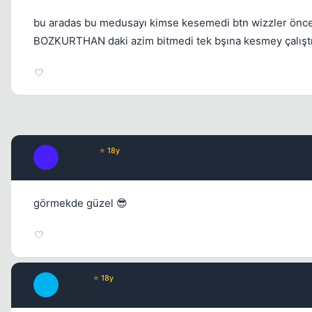
bu aradas bu medusayı kimse kesemedi btn wizzler önceli
BOZKURTHAN daki azim bitmedi tek bşına kesmey çalışt
Lacivert
⭐ 18y
L
17 yil once
görmekde güzel 😎
Quater
⭐ 18y
Q
17 yil once