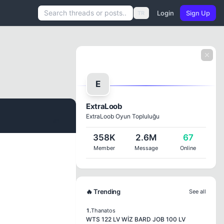
Login
Sign Up
TR
E
ExtraLoob
ExtraLoob Oyun Topluluğu
#1
358K
2.6M
67
Member
Message
Online
🔥 Trending
See all
1.
Thanatos
WTS 122 LV WİZ BARD JOB 100 LV