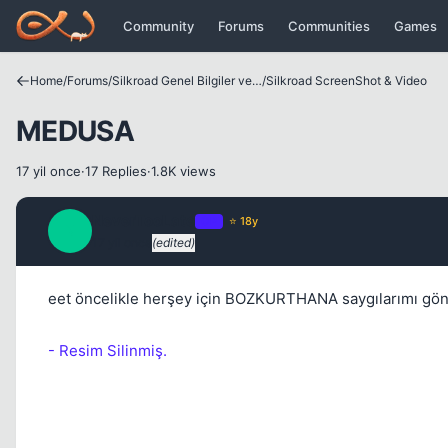
Icerige atla
Community
Forums
Communities
Games
Home
/
Forums
/
Silkroad Genel Bilgiler ve Update Bilgileri
/
Silkroad ScreenShot & Video
MEDUSA
17 yil once
·
17 Replies
·
1.8K views
NeverTooLate
OP
⭐ 18y
N
17 yil once
(edited)
eet öncelikle herşey için BOZKURTHANA saygılarımı gönd
- Resim Silinmiş.