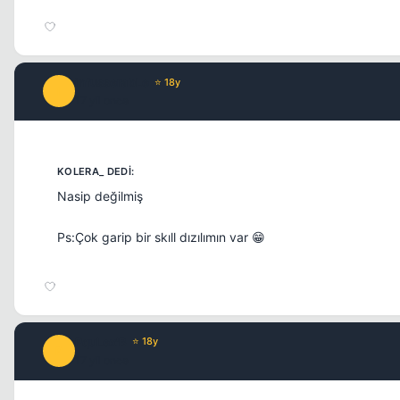
infusserabLe
⭐ 18y
I
17 yil once
Nasip değilmiş
Ps:Çok garip bir skıll dızılımın var 😁
PquLex'B
⭐ 18y
P
17 yil once