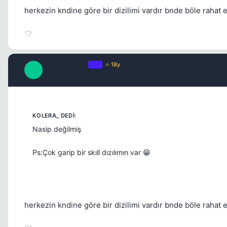
herkezin kndine göre bir dizilimi vardır bnde böle rahat
NeverTooLate
OP
⭐ 18y
N
17 yil once
Nasip değilmiş
Ps:Çok garip bir skıll dızılımın var 😁
herkezin kndine göre bir dizilimi vardır bnde böle rahat