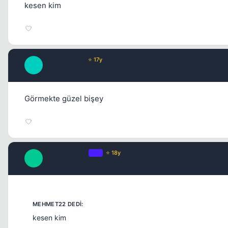
kesen kim
MMe_Nobles
⭐ 17y
M
17 yil once
Görmekte güzel bişey
NeverTooLate
OP
⭐ 18y
N
17 yil once
kesen kim