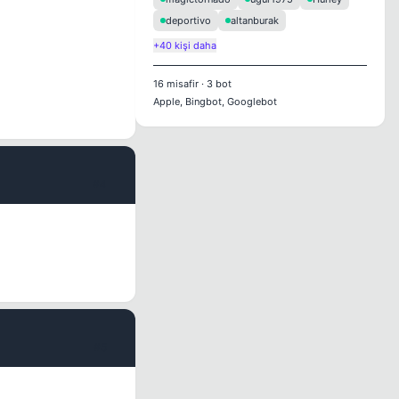
deportivo
altanburak
+40 kişi daha
16
misafir
·
3
bot
Apple, Bingbot, Googlebot
#4
#5