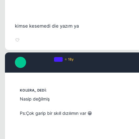
kimse kesemedi die yazım ya
NeverTooLate
OP
⭐ 18y
N
17 yil once
Nasip değilmiş
Ps:Çok garip bir skıll dızılımın var 😁