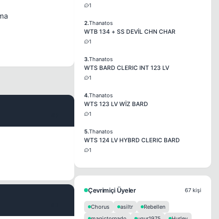
1
Ama
2.
Thanatos
WTB 134 + SS DEVİL CHN CHAR
1
3.
Thanatos
WTS BARD CLERIC INT 123 LV
1
4.
Thanatos
WTS 123 LV WİZ BARD
1
#2
5.
Thanatos
WTS 124 LV HYBRD CLERIC BARD
1
Çevrimiçi Üyeler
67 kişi
#3
Chorus
asiltr
Rebellen
magictornado
ugur1975
Hurley