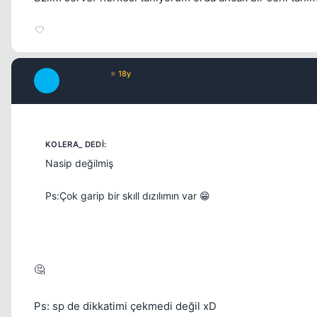
BurdurLee
⭐ 18y
B
17 yil once
Nasip değilmiş
Ps:Çok garip bir skıll dızılımın var 😁
🤔
Ps: sp de dikkatimi çekmedi değil xD