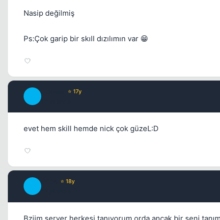
Nasip değilmiş
Ps:Çok garip bir skıll dızılımın var 😁
Hopess
⭐ 17y
H
17 yil once
evet hem skill hemde nick çok güzeL:D
Pride
⭐ 18y
P
17 yil once
Bziim server herkesi tanıyorum orda ancak bir seni tanı