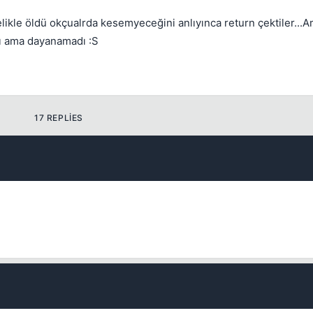
kle öldü okçualrda kesemyeceğini anlıyınca return çektiler...
ı ama dayanamadı :S
Kapat
17 REPLIES