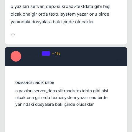
o yazıları server_dep>silkroad>textdata gibi bişi
olcak ona gir orda textuisystem yazar onu birde
yanındaki dosyalara bak içinde olucaklar
SiNoPLeEe
OP
⭐ 18y
S
17 yil once
#4
o yazıları server_dep>silkroad>textdata gibi bişi
olcak ona gir orda textuisystem yazar onu birde
yanındaki dosyalara bak içinde olucaklar