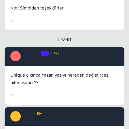
Not: Şimdiden teşekkürler
4 YANIT
SiNoPLeEe
OP
⭐ 18y
S
17 yil once
#2
Unique çıkınca Yazan yazıyı nereden değiştircez
bilen vamrı ??
Agilla
⭐ 18y
A
17 yil once
#3