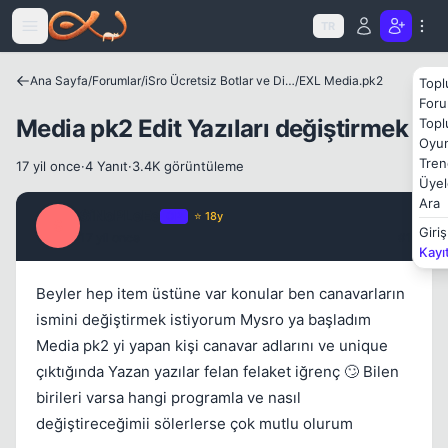
Icerige atla
TR
Ana Sayfa
/
Forumlar
/
iSro Ücretsiz Botlar ve Diğer Programlar
/
EXL Media.pk2
Topl
Foru
Media pk2 Edit Yazıları değiştirmek
Topl
Oyun
Tren
17 yil once
·
4 Yanıt
·
3.4K görüntüleme
Üyel
Ara
SiNoPLeEe
OP
⭐ 18y
S
Giriş
17 yil once
#1
Kayı
Beyler hep item üstüne var konular ben canavarların
ismini değiştirmek istiyorum Mysro ya başladım
Media pk2 yi yapan kişi canavar adlarını ve unique
çıktığında Yazan yazılar felan felaket iğrenç 🙄 Bilen
birileri varsa hangi programla ve nasıl
değiştireceğimii sölerlerse çok mutlu olurum
Kapat