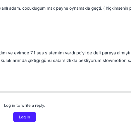
kanlı adam. cocuklugum max payne oynamakla geçti. ( hiçkimsenin p
ldım ve evimde 7.1 ses sistemim vardı pc'yi de deli paraya almışt
kulaklarımda çıktığı günü sabırsızlıkla bekliyorum slowmotion 
Log in to write a reply.
Log In