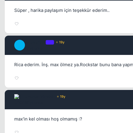
Süper , harika paylaşım için teşekkür ederim..
aPolyannA
OP
⭐ 19y
A
17 yil once
Rica ederim. İnş. max ölmez ya.Rockstar bunu bana yapm
Chorus
Yönetici
⭐ 19y
17 yil once
max'in kel olması hoş olmamış :?