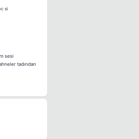
c si
ım sesi
sahneler tadından