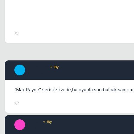
JawBreaker
⭐ 18y
J
17 yil once
"Max Payne" serisi zirvede,bu oyunla son bulcak sanırım.
Castiela
⭐ 18y
C
17 yil once