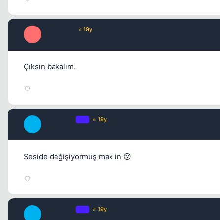
Misproject
⭐ 19y
M
17 yil once
Çıksın bakalım.
aPolyannA
OP
⭐ 19y
A
17 yil once
Seside değişiyormuş max in 😗
aPolyannA
OP
⭐ 19y
A
17 yil once