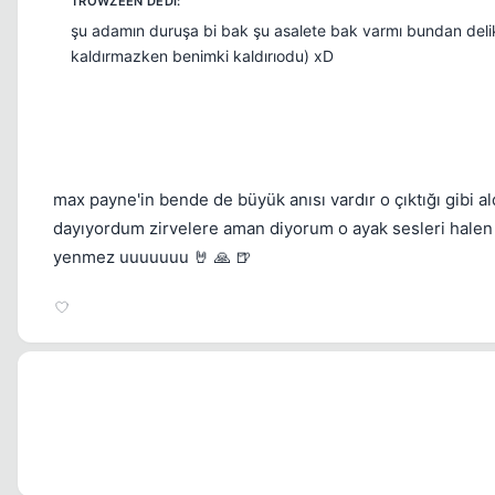
şu adamın duruşa bi bak şu asalete bak varmı bundan deli
kaldırmazken benimki kaldırıodu) xD
max payne'in bende de büyük anısı vardır o çıktığı gibi a
dayıyordum zirvelere aman diyorum o ayak sesleri halen 
yenmez uuuuuuu 🤘 🙏 🍺