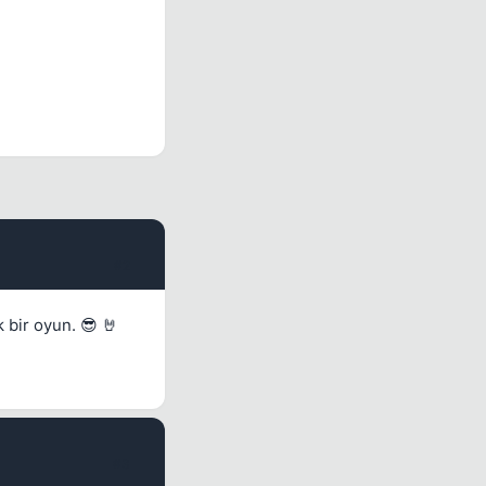
#2
 bir oyun. 😎 🤘
#3