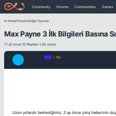
Icerige atla
Community
Forums
Communities
Games
Home
/
Forums
/
Diğer Oyunlar
Max Payne 3 İlk Bilgileri Basına S
17 yil once
·
10 Replies
·
1.2K views
aPolyannA
OP
⭐ 19y
A
17 yil once
Uzun yıllardır beklediğimiz, 3 ay önce çıkış haberinin 