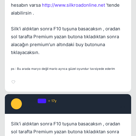
hesabın varsa
http://www.silkroadonline.net
'tende
alabilirsin .
Kapat
Silk'i aldıktan sonra F10 tuşuna basacaksın , oradan
sol tarafta Premium yazan butona tıkladıktan sonra
alacağın premium'un altındaki buy butonuna
tıklayacaksın.
ps : Bu arada maryo değil mario ayrıca güzel oyundur tavsiyede ederim
jahnkee
OP
⭐ 17y
J
17 yil once
#3
Silk'i aldıktan sonra F10 tuşuna basacaksın , oradan
sol tarafta Premium yazan butona tıkladıktan sonra