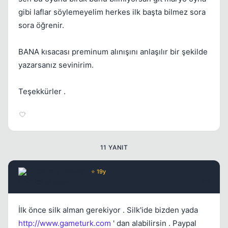
gibi laflar söylemeyelim herkes ilk başta bilmez sora
sora öğrenir.
BANA kısacası preminum alınışını anlaşılır bir şekilde
Kapat
yazarsanız sevinirim.
Teşekkürler .
11 YANIT
Kapat
Chorus
Yönetici
⭐ 19y
17 yil once
#2
İlk önce silk alman gerekiyor . Silk'ide bizden yada
http://www.gameturk.com
' dan alabilirsin . Paypal