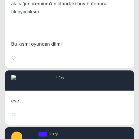
alacağın premium'un altındaki buy butonuna
tıklayacaksın.
Bu kısmı oyundan diimi
Chorus
Yönetici
⭐ 19y
17 yil once
#4
evet
jahnkee
OP
⭐ 17y
J