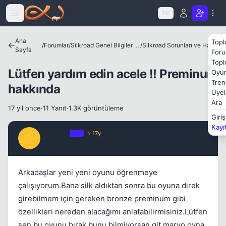
Icerige atla
TR
Ana
Topl
/
Forumlar
/
Silkroad Genel Bilgiler ve Update Bilgileri
/
Silkroad Sorunları ve Hataları
Kapat
Sayfa
Foru
Topl
Lütfen yardım edin acele !! Preminum
Oyun
Tren
hakkında
Üyel
Ara
17 yil once
·
11 Yanıt
·
1.3K görüntüleme
Giriş
Kayı
jahnkee
OP
⭐ 17y
J
17 yil once
#1
Arkadaşlar yeni yeni oyunu öğrenmeye
Kapat
çalışıyorum.Bana silk aldıktan sonra bu oyuna direk
girebilmem için gereken bronze preminum gibi
özellikleri nereden alacağımı anlatabilirmisiniz.Lütfen
sen bu oyunu bırak bunu bilmiyorsan git maryo oyna