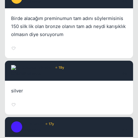
17 yil once
#5
Birde alacağım preminumun tam adını söylermisinis
150 silk lik olan bronze olanın tam adı neydi karışıklık
olmasın diye soruyorum
Chorus
Yönetici
⭐ 19y
17 yil once
#6
silver
joLLy jaRin
⭐ 17y
J
17 yil once
#7