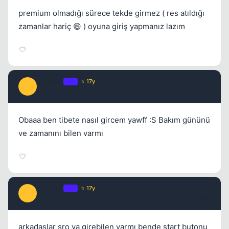
premium olmadığı sürece tekde girmez ( res atıldığı
zamanlar hariç 😄 ) oyuna giriş yapmanız lazım
jahnkee
OP
⭐ 17y
J
17 yil once
#10
Obaaa ben tibete nasıl gircem yawff :S Bakım gününü
ve zamanını bilen varmı
jahnkee
OP
⭐ 17y
J
17 yil once
#11
arkadaşlar sro ya girebilen varmı bende start butonu