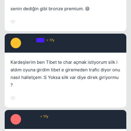
senin dediğin gibi bronze premium. 😄
jahnkee
OP
⭐ 17y
J
17 yil once
#8
Kardeşlerim ben Tibet te char açmak istiyorum silk i
aldım oyuna girdim tibet e giremeden trafic diyor onu
nasıl halletçem :S Yoksa silk var diye direk giriyormu
?
Hyperion
⭐ 17y
H
17 yil once
#9