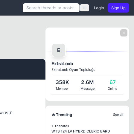
Login
Sign Up
TR
E
ExtraLoob
ExtraLoob Oyun Topluluğu
#1
358K
2.6M
67
Member
Message
Online
saüstü
🔥 Trending
See all
1.
Thanatos
WTS 124 LV HYBRD CLERIC BARD