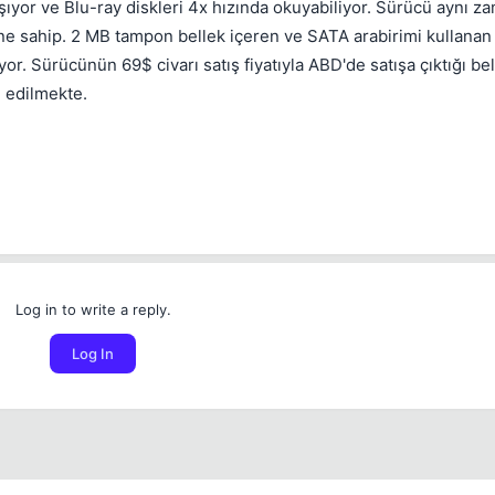
aşıyor ve Blu-ray diskleri 4x hızında okuyabiliyor. Sürücü aynı
e sahip. 2 MB tampon bellek içeren ve SATA arabirimi kullanan 
 Sürücünün 69$ civarı satış fiyatıyla ABD'de satışa çıktığı belir
 edilmekte.
💎
Your current reputation
-
Log in to write a reply.
Bounty amount
Log In
Permanent
1 days
3 days
7 days
Between 1 and 5000 reputation points
30 days
Also delete this user's recent content
Duration
Check to quickly clean up a spam account.
Cancel