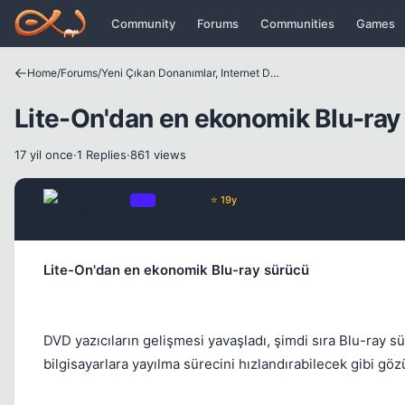
Icerige atla
Community
Forums
Communities
Games
Home
/
Forums
/
Yeni Çıkan Donanımlar, Internet Dünyası ve Benzer Konular
Lite-On'dan en ekonomik Blu-ray
17 yil once
·
1 Replies
·
861 views
Chorus
OP
Yönetici
⭐ 19y
17 yil once
Lite-On'dan en ekonomik Blu-ray sürücü
DVD yazıcıların gelişmesi yavaşladı, şimdi sıra Blu-ray 
bilgisayarlara yayılma sürecini hızlandırabilecek gibi göz