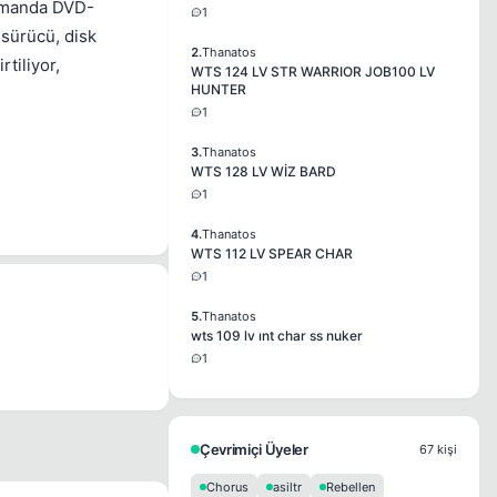
 zamanda DVD-
1
sürücü, disk
2.
Thanatos
tiliyor,
WTS 124 LV STR WARRIOR JOB100 LV
HUNTER
1
3.
Thanatos
WTS 128 LV WİZ BARD
1
4.
Thanatos
WTS 112 LV SPEAR CHAR
1
5.
Thanatos
wts 109 lv ınt char ss nuker
1
Çevrimiçi Üyeler
67 kişi
Chorus
asiltr
Rebellen