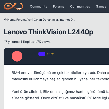
Icerige atla
Community
Forums
Communities
Games
Home
/
Forums
/
Yeni Çıkan Donanımlar, Internet Dünyası ve Benzer Konular
Lenovo ThinkVision L2440p
17 yil once
·
1 Replies
·
1.7K views
Hyperion
OP
⭐ 17y
H
17 yil once
BM-Lenovo dönüşümü en çok tüketicilere yaradı. Daha çok
markasını kullanmaya başladığından bu yana, her teknolo
Yeni ürün aileleri, IBM'den alıştığımız hantal görünümü ta
sürede gösterdi. Önce dizüstü ve masaüstü PC'lerle ilgi