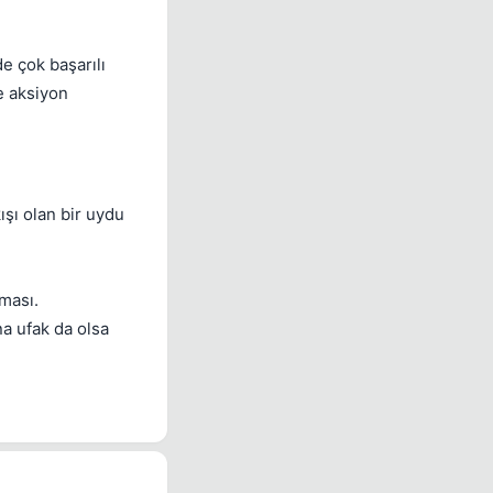
e çok başarılı
e aksiyon
şı olan bir uydu
aması.
na ufak da olsa