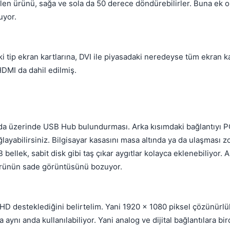
len ürünü, sağa ve sola da 50 derece döndürebilirler. Buna ek 
uyor.
ski tip ekran kartlarına, DVI ile piyasadaki neredeyse tüm ekran k
HDMI da dahil edilmiş.
 da üzerinde USB Hub bulundurması. Arka kısımdaki bağlantıyı PC
💎
ayabilirsiniz. Bilgisayar kasasını masa altında ya da ulaşması z
 bellek, sabit disk gibi taş çıkar aygıtlar kolayca eklenebiliyor.
ürünün sade görüntüsünü bozuyor.
Your current reputation
-
Bounty amount
l HD desteklediğini belirtelim. Yani 1920 x 1080 piksel çözünürlü
 aynı anda kullanılabiliyor. Yani analog ve dijital bağlantılara b
Permanent
1 days
3 days
7 days