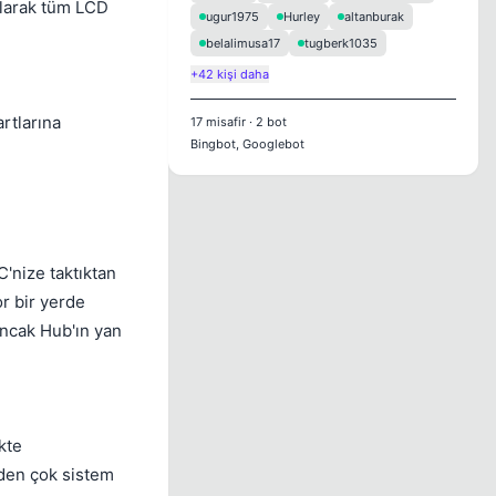
olarak tüm LCD
ugur1975
Hurley
altanburak
belalimusa17
tugberk1035
+42 kişi daha
artlarına
17
misafir
·
2
bot
Bingbot, Googlebot
'nize taktıktan
or bir yerde
 Ancak Hub'ın yan
kte
irden çok sistem