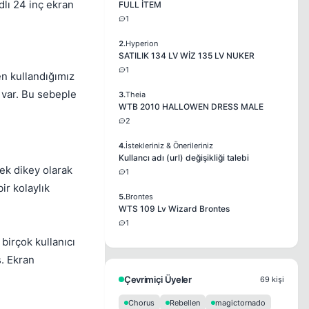
lı 24 inç ekran
FULL İTEM
1
2.
Hyperion
SATILIK 134 LV WİZ 135 LV NUKER
1
en kullandığımız
 var. Bu sebeple
3.
Theia
WTB 2010 HALLOWEN DRESS MALE
2
4.
İstekleriniz & Önerileriniz
Kullancı adı (url) değişikliği talebi
ek dikey olarak
1
ir kolaylık
5.
Brontes
WTS 109 Lv Wizard Brontes
1
birçok kullanıcı
. Ekran
Çevrimiçi Üyeler
69 kişi
Chorus
Rebellen
magictornado