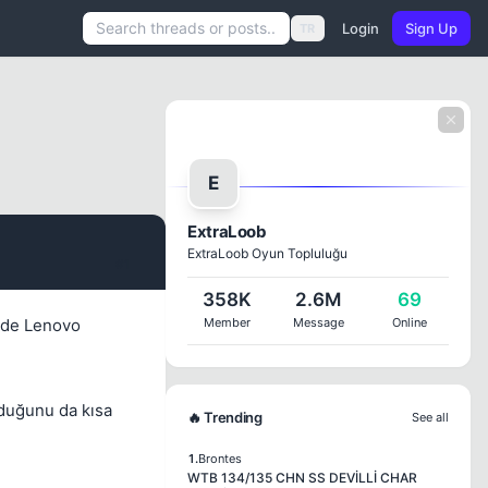
Login
Sign Up
TR
E
ExtraLoob
ExtraLoob Oyun Topluluğu
#1
358K
2.6M
69
inde Lenovo
Member
Message
Online
lduğunu da kısa
🔥 Trending
See all
1.
Brontes
WTB 134/135 CHN SS DEVİLLİ CHAR