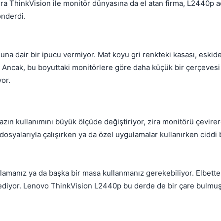
a ThinkVision ile monitör dünyasına da el atan firma, L2440p ad
nderdi.
na dair bir ipucu vermiyor. Mat koyu gri renkteki kasası, eskid
. Ancak, bu boyuttaki monitörlere göre daha küçük bir çerçevesi
or.
zın kullanımını büyük ölçüde değiştiriyor, zira monitörü çevirer
yalarıyla çalışırken ya da özel uygulamalar kullanırken ciddi b
amanız ya da başka bir masa kullanmanız gerekebiliyor. Elbette 
 ediyor. Lenovo ThinkVision L2440p bu derde de bir çare bulmuş
Kapat