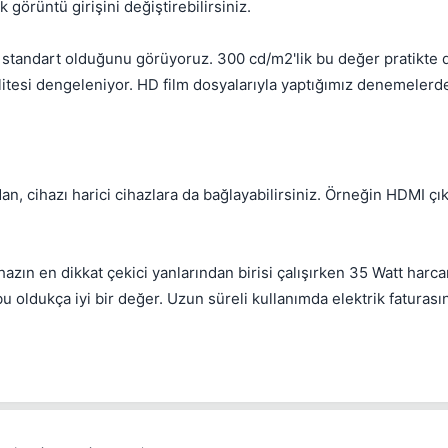
görüntü girişini değiştirebilirsiniz.
Between 1 and 5000 reputation points
30 days
Also delete this user's recent content
Duration
Check to quickly clean up a spam account.
n standart olduğunu görüyoruz. 300 cd/m2'lik bu değer pratikte d
Cancel
litesi dengeleniyor. HD film dosyalarıyla yaptığımız denemelerd
Cancel
Delete Thread
Cancel
Move Thread
Cancel
Place Bounty
cihazı harici cihazlara da bağlayabilirsiniz. Örneğin HDMI çıkı
azın en dikkat çekici yanlarından birisi çalışırken 35 Watt harc
u oldukça iyi bir değer. Uzun süreli kullanımda elektrik faturası