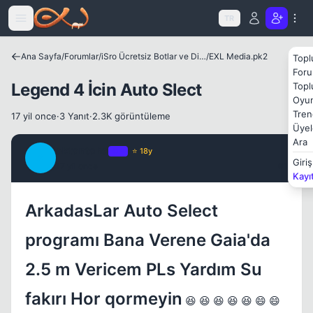
Icerige atla
TR
Ana Sayfa
/
Forumlar
/
iSro Ücretsiz Botlar ve Diğer Programlar
/
EXL Media.pk2
Topl
Foru
Legend 4 İcin Auto Slect
Topl
Oyun
Tren
17 yil once
·
3 Yanıt
·
2.3K görüntüleme
Üyel
Ara
aktantaha
OP
⭐ 18y
A
Giriş
17 yil once
#1
Kapat
Kayı
ArkadasLar Auto Select
programı Bana Verene Gaia'da
2.5 m Vericem PLs Yardım Su
fakırı Hor qormeyin
😆 😆 😆 😆 😆 😄 😄