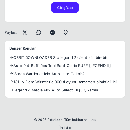
Giriş Yap
Paylaş:
Benzer Konular
ORBIT DOWNLOADER Sro legend 2 client icin birebir
Auto Pot-Buff-Res Tool Bard-Cleric BUFF [LEGEND III]
iSroda Warriorlar icin Auto Lure Gelmis?
131 Lv Flora Wizzcleric 300 tl oyunu tamamen biraktigi. Icin
satiyorumcarda 13dg legend kitli 4 staff 12 dg l.a set 12 d
Legend 4 Media.Pk2 Auto Select Tuşu Çıkarma
raremagcset5055022475
© 2026 Extraloob. Tüm hakları saklıdır.
İletişim