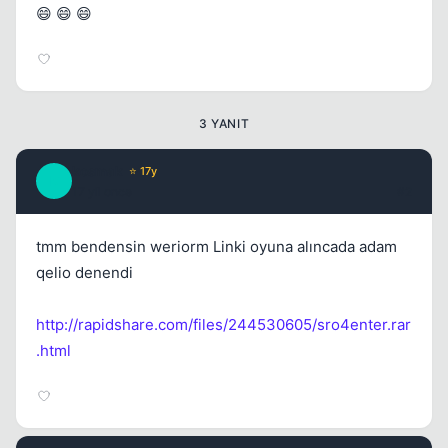
😄 😄 😄
3 YANIT
kosmak
⭐ 17y
K
17 yil once
#2
tmm bendensin weriorm Linki oyuna alıncada adam
qelio denendi
http://rapidshare.com/files/244530605/sro4enter.rar
.html