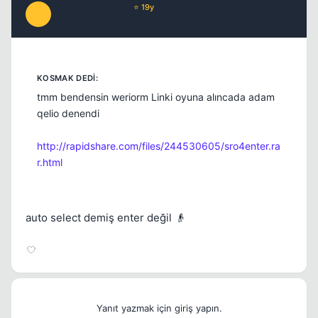
GteGrenSemsiye
⭐ 19y
G
17 yil once
#3
tmm bendensin weriorm Linki oyuna alıncada adam
qelio denendi
http://rapidshare.com/files/244530605/sro4enter.ra
r.html
auto select demiş enter değil 👴
Yanıt yazmak için giriş yapın.